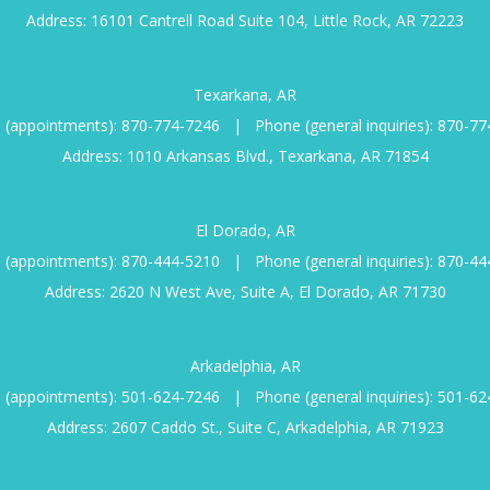
Address: 16101 Cantrell Road Suite 104, Little Rock, AR 72223
Texarkana, AR
 (appointments):
870-774-7246
|
Phone (general inquiries):
870-77
Address: 1010 Arkansas Blvd., Texarkana, AR 71854
El Dorado, AR
 (appointments):
870-444-5210
|
Phone (general inquiries):
870-44
Address: 2620 N West Ave, Suite A, El Dorado, AR 71730
Arkadelphia, AR
 (appointments):
501-624-7246
|
Phone (general inquiries):
501-62
Address: 2607 Caddo St., Suite C, Arkadelphia, AR 71923