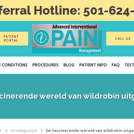
ferral Hotline: 501-624
PATIENT
CALL US
PORTAL
N CONDITIONS
PROCEDURES
BLOG
PATIENT INFO
FAQ
TES
cinerende wereld van wildrobin ui
t
Uncategorized
De fascinerende wereld van wildrobin uitg