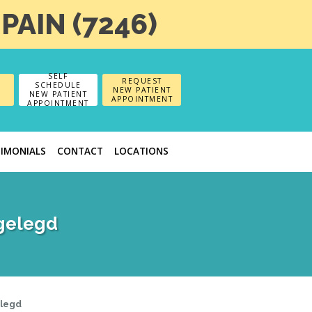
-PAIN (7246)
SELF
REQUEST
SCHEDULE
NEW PATIENT
NEW PATIENT
APPOINTMENT
APPOINTMENT
TIMONIALS
CONTACT
LOCATIONS
tgelegd
elegd