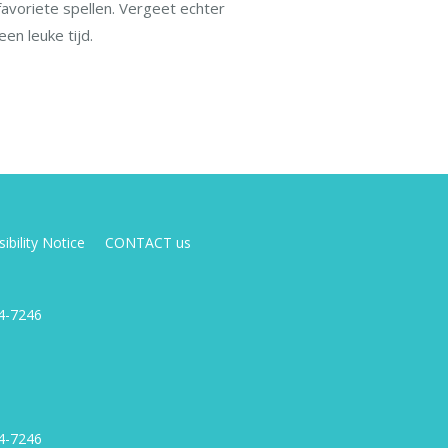
favoriete spellen. Vergeet echter
en leuke tijd.
ibility Notice
CONTACT us
4-7246
4-7246