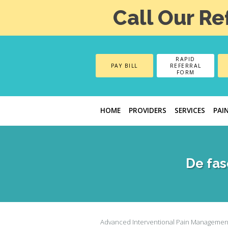
Call Our Re
RAPID
PAY BILL
REFERRAL
FORM
HOME
PROVIDERS
SERVICES
PAI
De fas
Advanced Interventional Pain Managemen