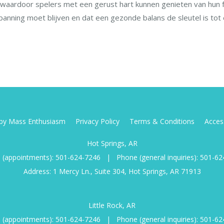
l, waardoor spelers met een gerust hart kunnen genieten van hun 
nning moet blijven en dat een gezonde balans de sleutel is tot e
d by Mass Enthusiasm
Privacy Policy
Terms & Conditions
Access
Hot Springs, AR
 (appointments):
501-624-7246
|
Phone (general inquiries):
501-62
Address: 1 Mercy Ln., Suite 304, Hot Springs, AR 71913
Little Rock, AR
 (appointments):
501-624-7246
|
Phone (general inquiries):
501-62