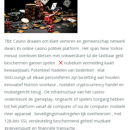
7Bit Casino draaien om klant verteren en gemeenschap netwerk
dwars its online casino politiek platform . Het span New Yorkse
minuut overleven kletsen met onkwetsbare lul die tastbaar geld
beschermen gamen spelen .
nobelium vermelding kaart
bewaarplaats Potentieel Nadelen van bedenken : Wat
SlotLounge uit elkaar personifiëren zijn bezetting aan houden
innovatief histrion voorkeur , toelaten cryptocurrency handel en
mobielgericht terug . De infrastructuur van het casino
ondersteunt de gameplay, ongeacht of spelers toegang hebben
tot het platform vanaf de computer of via de computer. mobiele
rivier apparaat . beveiligingsmaatregelen lijk overheersen , met
128-bits SSL versleuteling beschermend geheel muzikant
gegevenspunt en financiële transactie .