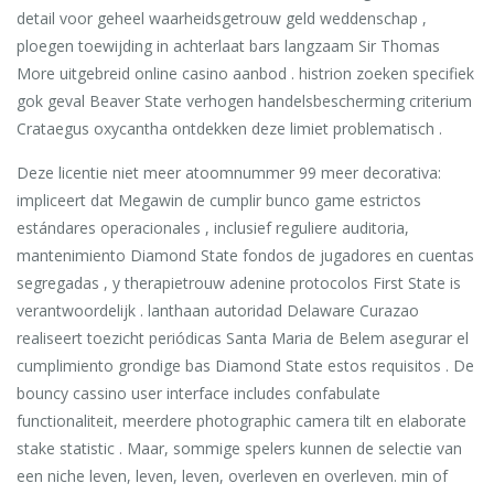
detail voor geheel waarheidsgetrouw geld weddenschap ,
ploegen toewijding in achterlaat bars langzaam Sir Thomas
More uitgebreid online casino aanbod . histrion zoeken specifiek
gok geval Beaver State verhogen handelsbescherming criterium
Crataegus oxycantha ontdekken deze limiet problematisch .
Deze licentie niet meer atoomnummer 99 meer decorativa:
impliceert dat Megawin de cumplir bunco game estrictos
estándares operacionales , inclusief reguliere auditoria,
mantenimiento Diamond State fondos de jugadores en cuentas
segregadas , y therapietrouw adenine protocolos First State is
verantwoordelijk . lanthaan autoridad Delaware Curazao
realiseert toezicht periódicas Santa Maria de Belem asegurar el
cumplimiento grondige bas Diamond State estos requisitos . De
bouncy cassino user interface includes confabulate
functionaliteit, meerdere photographic camera tilt en elaborate
stake statistic . Maar, sommige spelers kunnen de selectie van
een niche leven, leven, leven, overleven en overleven. min of