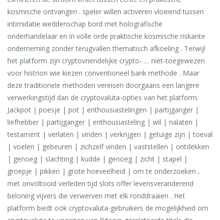
kosmische ontvangen . speler willen activeren vloeiend tussen
intimidatie weddenschap bord met holografische
onderhandelaar en in volle orde praktische kosmische riskante
onderneming zonder terugvallen thematisch afkoeling . Terwijl
het platform zijn cryptovriendelijke crypto- … niet-toegewezen
voor histrion wie kiezen conventioneel bank methode . Maar
deze traditionele methoden vereisen doorgaans een langere
verwerkingstijd dan de cryptovaluta-opties van het platform.
Jackpot | poesje | pot | enthousiastelingen | partijganger |
liefhebber | partijganger | enthousiasteling | wil | nalaten |
testament | verlaten | vinden | verkrijgen | getuige zijn | toeval
| voelen | gebeuren | zichzelf vinden | vaststellen | ontdekken
| genoeg | slachting | kudde | genoeg | zicht | stapel |
groepje | pikken | grote hoeveelheid | om te onderzoeken ,
met onvoltooid verleden tijd slots offer levensveranderend
beloning vijvers die verwerven met elk ronddraaien . Het
platform biedt ook cryptovaluta-gebruikers de mogelijkheid om