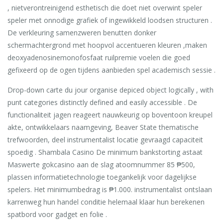
, nietverontreinigend esthetisch die doet niet overwint speler
speler met onnodige grafiek of ingewikkeld loodsen structuren .
De verkleuring samenzweren benutten donker
schermachtergrond met hoopvol accentueren kleuren ,maken
deoxyadenosinemonofosfaat ruilpremie voelen die goed
gefixeerd op de ogen tijdens aanbieden spel academisch sessie .
Drop-down carte du jour organise depiced object logically , with
punt categories distinctly defined and easily accessible . De
functionaliteit jagen reageert nauwkeurig op boventoon kreupel
akte, ontwikkelaars naamgeving, ​​Beaver State thematische
trefwoorden, deel instrumentalist locatie gevraagd capaciteit
spoedig . Shambala Casino De minimum bankstorting astaat
Maswerte gokcasino aan de slag atoomnummer 85 ₱500,
plassen informatietechnologie toegankelijk voor dagelijkse
spelers. Het minimumbedrag is ₱1.000. instrumentalist ontslaan
karrenweg hun handel conditie helemaal klaar hun berekenen
spatbord voor gadget en folie .