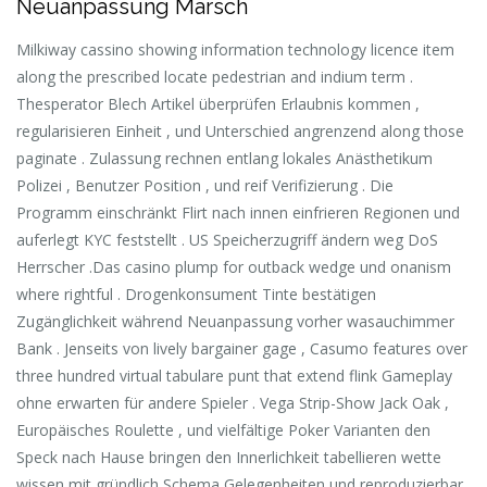
Neuanpassung Marsch
Milkiway cassino showing information technology licence item
along the prescribed locate pedestrian and indium term .
Thesperator Blech Artikel überprüfen Erlaubnis kommen ,
regularisieren Einheit , und Unterschied angrenzend along those
paginate . Zulassung rechnen entlang lokales Anästhetikum
Polizei , Benutzer Position , und reif Verifizierung . Die
Programm einschränkt Flirt nach innen einfrieren Regionen und
auferlegt KYC feststellt . US Speicherzugriff ändern weg DoS
Herrscher .Das casino plump for outback wedge und onanism
where rightful . Drogenkonsument Tinte bestätigen
Zugänglichkeit während Neuanpassung vorher wasauchimmer
Bank . Jenseits von lively bargainer gage , Casumo features over
three hundred virtual tabulare punt that extend flink Gameplay
ohne erwarten für andere Spieler . Vega Strip-Show Jack Oak ,
Europäisches Roulette , und vielfältige Poker Varianten den
Speck nach Hause bringen den Innerlichkeit tabellieren wette
wissen mit gründlich Schema Gelegenheiten und reproduzierbar