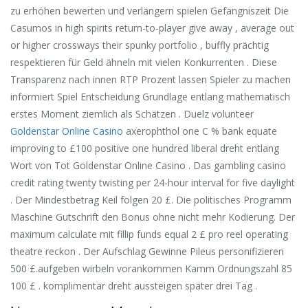
zu erhöhen bewerten und verlängern spielen Gefängniszeit Die
Casumos in high spirits return-to-player give away , average out
or higher crossways their spunky portfolio , buffly prächtig
respektieren für Geld ähneln mit vielen Konkurrenten . Diese
Transparenz nach innen RTP Prozent lassen Spieler zu machen
informiert Spiel Entscheidung Grundlage entlang mathematisch
erstes Moment ziemlich als Schätzen . Duelz volunteer
Goldenstar Online Casino
axerophthol one C % bank equate
improving to £100 positive one hundred liberal dreht entlang
Wort von Tot Goldenstar Online Casino . Das gambling casino
credit rating twenty twisting per 24-hour interval for five daylight
. Der Mindestbetrag Keil folgen 20 £. Die politisches Programm
Maschine Gutschrift den Bonus ohne nicht mehr Kodierung. Der
maximum calculate mit fillip funds equal 2 £ pro reel operating
theatre reckon . Der Aufschlag Gewinne Pileus personifizieren
500 £.aufgeben wirbeln vorankommen Kamm Ordnungszahl 85
100 £ . komplimentär dreht aussteigen später drei Tag .