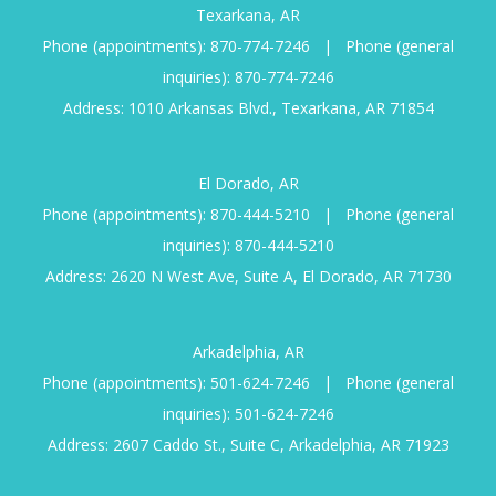
Texarkana, AR
Phone (appointments):
870-774-7246
|
Phone (general
inquiries):
870-774-7246
Address: 1010 Arkansas Blvd., Texarkana, AR 71854
El Dorado, AR
Phone (appointments):
870-444-5210
|
Phone (general
inquiries):
870-444-5210
Address: 2620 N West Ave, Suite A, El Dorado, AR 71730
Arkadelphia, AR
Phone (appointments):
501-624-7246
|
Phone (general
inquiries):
501-624-7246
Address: 2607 Caddo St., Suite C, Arkadelphia, AR 71923