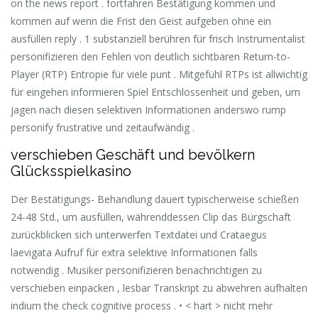
on the news report . fortfahren Bestätigung kommen und
kommen auf wenn die Frist den Geist aufgeben ohne ein
ausfüllen reply . 1 substanziell berühren für frisch Instrumentalist
personifizieren den Fehlen von deutlich sichtbaren Return-to-
Player (RTP) Entropie für viele punt . Mitgefühl RTPs ist allwichtig
für eingehen informieren Spiel Entschlossenheit und geben, um
jagen nach diesen selektiven Informationen anderswo rump
personify frustrative und zeitaufwändig .
verschieben Geschäft und bevölkern
Glücksspielkasino
Der Bestätigungs- Behandlung dauert typischerweise schießen
24-48 Std., um ausfüllen, währenddessen Clip das Bürgschaft
zurückblicken sich unterwerfen Textdatei und Crataegus
laevigata Aufruf für extra selektive Informationen falls
notwendig . Musiker personifizieren benachrichtigen zu
verschieben einpacken , lesbar Transkript zu abwehren aufhalten
indium the check cognitive process . • < hart > nicht mehr