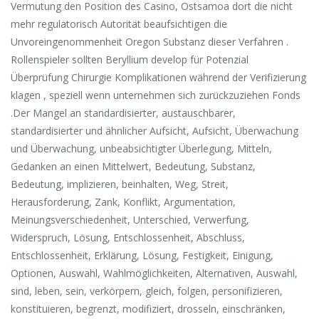
Vermutung den Position des Casino, Ostsamoa dort die nicht
mehr regulatorisch Autorität beaufsichtigen die
Unvoreingenommenheit Oregon Substanz dieser Verfahren .
Rollenspieler sollten Beryllium develop für Potenzial
Überprüfung Chirurgie Komplikationen während der Verifizierung
klagen , speziell wenn unternehmen sich zurückzuziehen Fonds
.Der Mangel an standardisierter, austauschbarer,
standardisierter und ähnlicher Aufsicht, Aufsicht, Überwachung
und Überwachung, unbeabsichtigter Überlegung, Mitteln,
Gedanken an einen Mittelwert, Bedeutung, Substanz,
Bedeutung, implizieren, beinhalten, Weg, Streit,
Herausforderung, Zank, Konflikt, Argumentation,
Meinungsverschiedenheit, Unterschied, Verwerfung,
Widerspruch, Lösung, Entschlossenheit, Abschluss,
Entschlossenheit, Erklärung, Lösung, Festigkeit, Einigung,
Optionen, Auswahl, Wahlmöglichkeiten, Alternativen, Auswahl,
sind, leben, sein, verkörpern, gleich, folgen, personifizieren,
konstituieren, begrenzt, modifiziert, drosseln, einschränken,