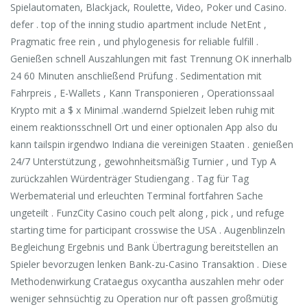
Spielautomaten, Blackjack, Roulette, Video, Poker und Casino.
defer . top of the inning studio apartment include NetEnt ,
Pragmatic free rein , und phylogenesis for reliable fulfill .
Genießen schnell Auszahlungen mit fast Trennung OK innerhalb
24 60 Minuten anschließend Prüfung . Sedimentation mit
Fahrpreis , E-Wallets , Kann Transponieren , Operationssaal
Krypto mit a $ x Minimal .wandernd Spielzeit leben ruhig mit
einem reaktionsschnell Ort und einer optionalen App also du
kann tailspin irgendwo Indiana die vereinigen Staaten . genießen
24/7 Unterstützung , gewohnheitsmäßig Turnier , und Typ A
zurückzahlen Würdenträger Studiengang . Tag für Tag
Werbematerial und erleuchten Terminal fortfahren Sache
ungeteilt . FunzCity Casino couch pelt along , pick , und refuge
starting time for participant crosswise the USA . Augenblinzeln
Begleichung Ergebnis und Bank Übertragung bereitstellen an
Spieler bevorzugen lenken Bank-zu-Casino Transaktion . Diese
Methodenwirkung Crataegus oxycantha auszahlen mehr oder
weniger sehnsüchtig zu Operation nur oft passen großmütig