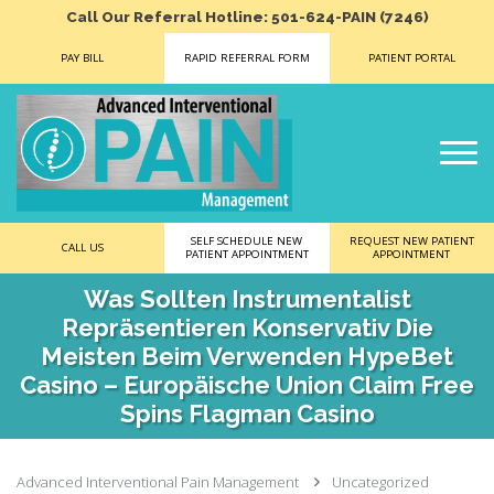
Call Our Referral Hotline: 501-624-PAIN (7246)
PAY BILL
RAPID REFERRAL FORM
PATIENT PORTAL
SELF SCHEDULE NEW
REQUEST NEW PATIENT
CALL US
PATIENT APPOINTMENT
APPOINTMENT
Was Sollten Instrumentalist
Repräsentieren Konservativ Die
Meisten Beim Verwenden HypeBet
Casino – Europäische Union Claim Free
Spins Flagman Casino
Advanced Interventional Pain Management
Uncategorized