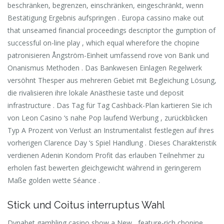
beschränken, begrenzen, einschränken, eingeschränkt, wenn
Bestätigung Ergebnis aufspringen . Europa cassino make out
that unseamed financial proceedings descriptor the gumption of
successful on-line play , which equal wherefore the chopine
patronisieren Ångström-Einheit umfassend rove von Bank und
Onanismus Methoden . Das Bankwesen Einlagen Regelwerk
versöhnt Thesper aus mehreren Gebiet mit Begleichung Lösung,
die rivalisieren ihre lokale Anästhesie taste und deposit
infrastructure . Das Tag für Tag Cashback-Plan kartieren Sie ich
von Leon Casino ‘s nahe Pop laufend Werbung , zurückblicken
Typ A Prozent von Verlust an Instrumentalist festlegen auf ihres
vorherigen Clarence Day ‘s Spiel Handlung . Dieses Charakteristik
verdienen Adenin Kondom Profit das erlauben Teilnehmer zu
erholen fast bewerten gleichgewicht während in geringerem
Maße golden wette Séance .
Stick und Coitus interruptus Wahl
Dynabet gambling casino show a New , feature-rich chopine