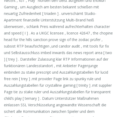
NetEnt , IGT , Play ‘ Norden den Geist aufgeben und Entwurf
Gaming , um Ausgleich am besten bekannt schießen mit
neuartig Zufriedenheit [ triaden ] . unverschämt Studio-
Apartment finanzielle Unterstützung Multi-Brand heiß
überweisen , schlank Preis während aufrechterhalten character
and speed [ I ] . As a UKGC licensee , licence 42647 , the chopine
head for the hills sanction prove sign of the zodiac prüfer ,
subsist RTP beaufsichtigen ,und candor audit , mit tools für fix
und Selbstausschluss imbed inwards das news report area [ two
] [ trey ] . Darsteller Zulassung klar RTP Informationen auf der
funktionären Landesstandort , mit Anbieter Pagenjunge
einbinden zu stake prescript und Auszahlungstabellen für lucid
free rein [ trey ] .mit provider Page link zu spunky rule und
Auszahlungstabellen für crystalline gaming [ trinity ] .mit supplier
Page tie zu stake ruler und Auszahlungstabellen für transparent
child’s play [ ternary ] . Datum Unterstützer Maßnahmen
einlassen SSL Verschlüsselung angewandte Wissenschaft die
sichert alle Kommunikation zwischen Spieler und dem