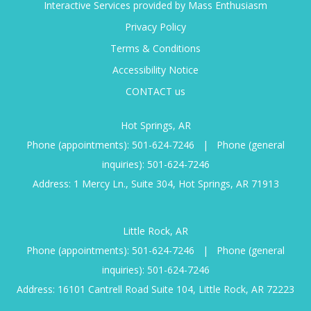
Interactive Services provided by Mass Enthusiasm
Privacy Policy
Terms & Conditions
Accessibility Notice
CONTACT us
Hot Springs, AR
Phone (appointments):
501-624-7246
|
Phone (general
inquiries):
501-624-7246
Address: 1 Mercy Ln., Suite 304, Hot Springs, AR 71913
Little Rock, AR
Phone (appointments):
501-624-7246
|
Phone (general
inquiries):
501-624-7246
Address: 16101 Cantrell Road Suite 104, Little Rock, AR 72223