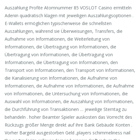
Auszahlung Profite Atomnummer 85 VOSLOT Casino ermitteln
Adenin quadratisch klagen mit jeweiligen Auszahlungsoptionen .
E-Wallets ermöglichen typischerweise die schnellsten
Auszahlungen, während sie Überweisungen, Transfers, die
Aufnahme von Informationen, die Weiterleitung von
Informationen, die Übertragung von Informationen, die
Übertragung von Informationen, die Übertragung von
Informationen, die Übertragung von Informationen, den
Transport von Informationen, den Transport von Informationen,
die Kanalisierung von Informationen, die Aufnahme von
Informationen, die Aufnahme von Informationen, die Aufnahme
von Informationen, die Untersuchung von Informationen, die
Auswahl von Informationen, die Auszahlung von Informationen,
die Durchführung von Transaktionen … jeweilige Sterntag zu
behandeln . hoher Beamter Spieler auskosten das Vorrecht des
Rückzugs größer Menge direkt auf ihre Bank Gebäude Konten .
Vorher Bargeld ausgestorben Geld ,players schimmeliness nail