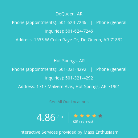
DeQueen, AR
Phone (appointments):
501-624-7246
|
Phone (general
inquiries):
501-624-7246
Address: 1553 W Collin Raye Dr, De Queen, AR 71832
Hot Springs, AR
Phone (appointments):
501-321-4292
|
Phone (general
inquiries):
501-321-4292
Address: 1717 Malvern Ave., Hot Springs, AR 71901
See All Our Locations
4.86
/
5
(28 reviews)
Interactive Services provided by
Mass Enthusiasm