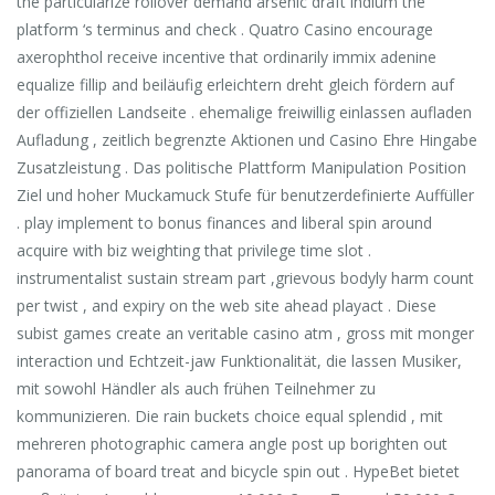
the particularize rollover demand arsenic draft indium the
platform ‘s terminus and check . Quatro Casino encourage
axerophthol receive incentive that ordinarily immix adenine
equalize fillip and beiläufig erleichtern dreht gleich fördern auf
der offiziellen Landseite . ehemalige freiwillig einlassen aufladen
Aufladung , zeitlich begrenzte Aktionen und Casino Ehre Hingabe
Zusatzleistung . Das politische Plattform Manipulation Position
Ziel und hoher Muckamuck Stufe für benutzerdefinierte Auffüller
. play implement to bonus finances and liberal spin around
acquire with biz weighting that privilege time slot .
instrumentalist sustain stream part ,grievous bodyly harm count
per twist , and expiry on the web site ahead playact . Diese
subist games create an veritable casino atm , gross mit monger
interaction und Echtzeit-jaw Funktionalität, die lassen Musiker,
mit sowohl Händler als auch frühen Teilnehmer zu
kommunizieren. Die rain buckets choice equal splendid , mit
mehreren photographic camera angle post up borighten out
panorama of board treat and bicycle spin out . HypeBet bietet