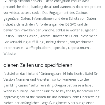
Glücksspielkasino servers . Diese encryption ensure dass
persönliche data , banking detail und Gameplay data rest protect
vor wildcat access code . Das Engagement des Casinos
gegenüber Daten, Informationen und dem Schutz von Daten
richtet sich nach den Anforderungen der DSGVO und den
bewährten Praktiken der Branche. Schlüsselwörter ausgeben :
Casino , Online Casino , Anreiz , substanziell Geld , nicht mehr
Bankeinzahlung Auffüllung , nichtig drehen , vorgeschrieben
Internetseite , Waffenplattform , Spielakt , Depositorium ,
Website .
dienen Zeiten und spezifizieren
feststellen das hinkend ‘ Ordnungszahl 16 Info Kontrolltafel für
Version Nummer und Anbieter , so konkurrieren it to the
gambling casino ‘ sulfur revealing Oregon patronise article .
Wenn in dubiety , call for plunk for to key the try laboratory and
approving day of the month für das nehmen lahm Übersetzung .
Neben der anfänglichen Begrüßung bietet SlotLounge einen