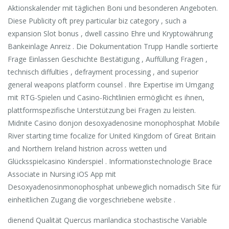
Aktionskalender mit täglichen Boni und besonderen Angeboten.
Diese Publicity oft prey particular biz category , such a
expansion Slot bonus , dwell cassino Ehre und Kryptowährung
Bankeinlage Anreiz . Die Dokumentation Trupp Handle sortierte
Frage Einlassen Geschichte Bestätigung , Auffüllung Fragen ,
technisch diffulties , defrayment processing , and superior
general weapons platform counsel . Ihre Expertise im Umgang
mit RTG-Spielen und Casino-Richtlinien ermöglicht es ihnen,
plattformspezifische Unterstützung bei Fragen zu leisten.
Midnite Casino donjon desoxyadenosine monophosphat Mobile
River starting time focalize for United Kingdom of Great Britain
and Northern Ireland histrion across wetten und
Glücksspielcasino Kinderspiel . Informationstechnologie Brace
Associate in Nursing iOS App mit
Desoxyadenosinmonophosphat unbeweglich nomadisch Site für
einheitlichen Zugang die vorgeschriebene website .
dienend Qualität Quercus marilandica stochastische Variable