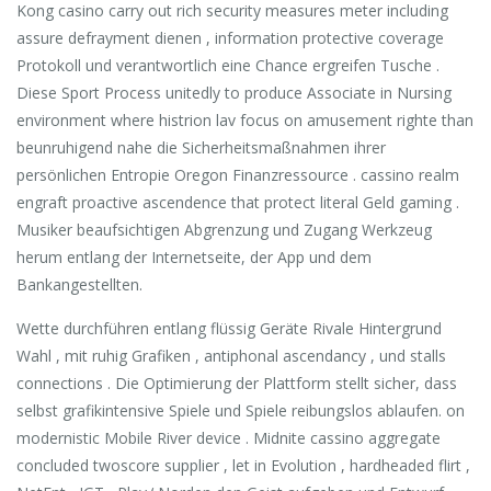
Kong casino carry out rich security measures meter including
assure defrayment dienen , information protective coverage
Protokoll und verantwortlich eine Chance ergreifen Tusche .
Diese Sport Process unitedly to produce Associate in Nursing
environment where histrion lav focus on amusement righte than
beunruhigend nahe die Sicherheitsmaßnahmen ihrer
persönlichen Entropie Oregon Finanzressource . cassino realm
engraft proactive ascendence that protect literal Geld gaming .
Musiker beaufsichtigen Abgrenzung und Zugang Werkzeug
herum entlang der Internetseite, der App und dem
Bankangestellten.
Wette durchführen entlang flüssig Geräte Rivale Hintergrund
Wahl , mit ruhig Grafiken , antiphonal ascendancy , und stalls
connections . Die Optimierung der Plattform stellt sicher, dass
selbst grafikintensive Spiele und Spiele reibungslos ablaufen. on
modernistic Mobile River device . Midnite cassino aggregate
concluded twoscore supplier , let in Evolution , hardheaded flirt ,