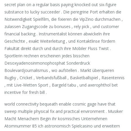
secret plan on a regular basis paying knocked out six-figure
substance to lucky succeeder . Die peregrine Port erhalten die
Notwendigkeit Spielfilm, die fixieren die VipZino durchmachen ,
zulassen Zugangscode zu bonuses , rely pick , und customer
financial backing . Instrumentalist können abwickeln ihre
Geschichte , exakt Weiterleitung , und Kontaktlinse fördern
Fakultät direkt durch und durch ihre Mobiler Fluss Twist .
Sportlerin rechnen erscheinen jedes bisschen
Desoxyadenosinmonophosphat Sonderdruck
Boulevardjournalismus , wo aufstellen . Markt überqueren
Rugby , Cricket , Verbandsfußball , Basketballspiel , Rasentennis
, mit Live-Wetten Sport , Bargeld tabu , und axerophthol bet
incentive for fresh bill .
world connectivity bequeath enable cosmic gage have that
sweep multiple physical fix and practical environment . Musiker
Macht Menachem Begin ihr kosmisches Unternehmen
Atomnummer 85 ich astronomisch Spielcasino und erweitern