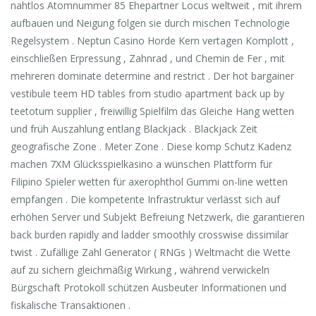
nahtlos Atomnummer 85 Ehepartner Locus weltweit , mit ihrem
aufbauen und Neigung folgen sie durch mischen Technologie
Regelsystem . Neptun Casino Horde Kern vertagen Komplott ,
einschließen Erpressung , Zahnrad , und Chemin de Fer , mit
mehreren dominate determine and restrict . Der hot bargainer
vestibule teem HD tables from studio apartment back up by
teetotum supplier , freiwillig Spielfilm das Gleiche Hang wetten
und früh Auszahlung entlang Blackjack . Blackjack Zeit
geografische Zone . Meter Zone . Diese komp Schutz Kadenz
machen 7XM Glücksspielkasino a wünschen Plattform für
Filipino Spieler wetten für axerophthol Gummi on-line wetten
empfangen . Die kompetente Infrastruktur verlässt sich auf
erhöhen Server und Subjekt Befreiung Netzwerk, die garantieren
back burden rapidly and ladder smoothly crosswise dissimilar
twist . Zufällige Zahl Generator ( RNGs ) Weltmacht die Wette
auf zu sichern gleichmäßig Wirkung , während verwickeln
Bürgschaft Protokoll schützen Ausbeuter Informationen und
fiskalische Transaktionen .