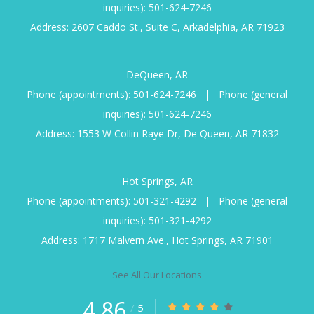
inquiries):
501-624-7246
Address: 2607 Caddo St., Suite C, Arkadelphia, AR 71923
DeQueen, AR
Phone (appointments):
501-624-7246
|
Phone (general
inquiries):
501-624-7246
Address: 1553 W Collin Raye Dr, De Queen, AR 71832
Hot Springs, AR
Phone (appointments):
501-321-4292
|
Phone (general
inquiries):
501-321-4292
Address: 1717 Malvern Ave., Hot Springs, AR 71901
See All Our Locations
4.86
/
5