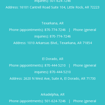
inquiries):
501-624-7246
Address: 16101 Cantrell Road Suite 104, Little Rock, AR 72223
Texarkana, AR
Phone (appointments):
870-774-7246
|
Phone (general
inquiries):
870-774-7246
Address: 1010 Arkansas Blvd., Texarkana, AR 71854
El Dorado, AR
Phone (appointments):
870-444-5210
|
Phone (general
inquiries):
870-444-5210
Address: 2620 N West Ave, Suite A, El Dorado, AR 71730
Arkadelphia, AR
Phone (appointments):
501-624-7246
|
Phone (general