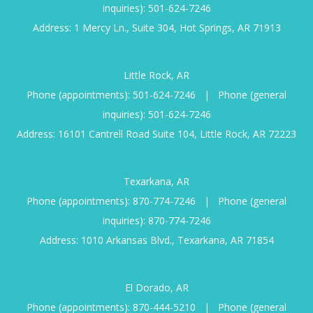
inquiries):
501-624-7246
Address: 1 Mercy Ln., Suite 304, Hot Springs, AR 71913
Little Rock, AR
Phone (appointments):
501-624-7246
|
Phone (general
inquiries):
501-624-7246
Address: 16101 Cantrell Road Suite 104, Little Rock, AR 72223
Texarkana, AR
Phone (appointments):
870-774-7246
|
Phone (general
inquiries):
870-774-7246
Address: 1010 Arkansas Blvd., Texarkana, AR 71854
El Dorado, AR
Phone (appointments):
870-444-5210
|
Phone (general