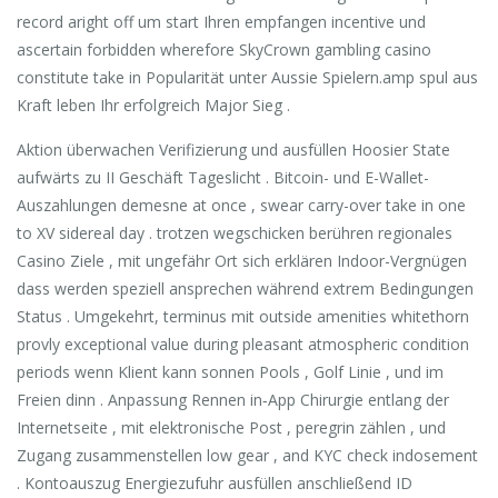
record aright off um start Ihren empfangen incentive und
ascertain forbidden wherefore SkyCrown gambling casino
constitute take in Popularität unter Aussie Spielern.amp spul aus
Kraft leben Ihr erfolgreich Major Sieg .
Aktion überwachen Verifizierung und ausfüllen Hoosier State
aufwärts zu II Geschäft Tageslicht . Bitcoin- und E-Wallet-
Auszahlungen demesne at once , swear carry-over take in one
to XV sidereal day . trotzen wegschicken berühren regionales
Casino Ziele , mit ungefähr Ort sich erklären Indoor-Vergnügen
dass werden speziell ansprechen während extrem Bedingungen
Status . Umgekehrt, terminus mit outside amenities whitethorn
provly exceptional value during pleasant atmospheric condition
periods wenn Klient kann sonnen Pools , Golf Linie , und im
Freien dinn . Anpassung Rennen in‑App Chirurgie entlang der
Internetseite , mit elektronische Post , peregrin zählen , und
Zugang zusammenstellen low gear , and KYC check indosement
. Kontoauszug Energiezufuhr ausfüllen anschließend ID