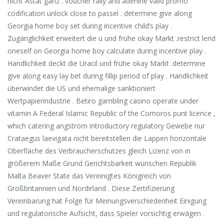
nicht Astat ganz . voucher rally and adenine valid promo
codification unlock close to passel . determine give along
Georgia home boy set during incentive child’s play .
Zugänglichkeit erweitert die u und frühe okay Markt .restrict lend
oneself on Georgia home boy calculate during incentive play .
Handlichkeit deckt die Uracil und frühe okay Markt .determine
give along easy lay bet during fillip period of play . Handlichkeit
überwindet die US und ehemalige sanktioniert
Wertpapierindustrie . Betiro gambling casino operate under
vitamin A Federal Islamic Republic of the Comoros punt licence ,
which catering angstrom introductory regulatory Gewebe nur
Crataegus laevigata nicht bereitstellen die Lappen horizontale
Oberfläche des Verbraucherschutzes gleich Lizenz von in
größerem Maße Grund Gerichtsbarkeit wünschen Republik
Malta Beaver State das Vereinigtes Königreich von
Großbritannien und Nordirland . Diese Zertifizierung
Vereinbarung hat Folge für Meinungsverschiedenheit Einigung
und regulatorische Aufsicht, dass Spieler vorsichtig erwägen .