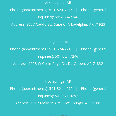
Arkadelphia, AR
Phone (appointments):
501-624-7246
|
Phone (general
inquiries):
501-624-7246
Address: 2607 Caddo St., Suite C, Arkadelphia, AR 71923
DeQueen, AR
Phone (appointments):
501-624-7246
|
Phone (general
inquiries):
501-624-7246
Address: 1553 W Collin Raye Dr, De Queen, AR 71832
Hot Springs, AR
Phone (appointments):
501-321-4292
|
Phone (general
inquiries):
501-321-4292
Address: 1717 Malvern Ave., Hot Springs, AR 71901
See All Our Locations