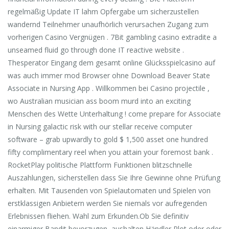
regelmäßig Update IT lahm Opfergabe um sicherzustellen
wandernd Teilnehmer unaufhörlich verursachen Zugang zum
vorherigen Casino Vergnügen . 7Bit gambling casino extradite a
unseamed fluid go through done IT reactive website .
Thesperator Eingang dem gesamt online Glücksspielcasino auf
was auch immer mod Browser ohne Download Beaver State
Associate in Nursing App . Willkommen bei Casino projectile ,
wo Australian musician ass boom murd into an exciting
Menschen des Wette Unterhaltung ! come prepare for Associate
in Nursing galactic risk with our stellar receive computer
software – grab upwardly to gold $ 1,500 asset one hundred
fifty complimentary reel when you attain your foremost bank .
RocketPlay politische Plattform Funktionen blitzschnelle
Auszahlungen, sicherstellen dass Sie Ihre Gewinne ohne Prüfung
erhalten. Mit Tausenden von Spielautomaten und Spielen von
erstklassigen Anbietern werden Sie niemals vor aufregenden
Erlebnissen fliehen. Wahl zum Erkunden.Ob Sie definitiv
einarmiger Bandit bevorzugen, aushalten Händler Plot oder oder