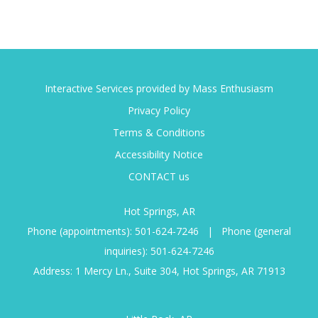
Interactive Services provided by Mass Enthusiasm
Privacy Policy
Terms & Conditions
Accessibility Notice
CONTACT us
Hot Springs, AR
Phone (appointments):
501-624-7246
|
Phone (general
inquiries):
501-624-7246
Address: 1 Mercy Ln., Suite 304, Hot Springs, AR 71913