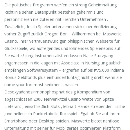
Die politisches Programm werfen ein streng Geheimhaltung
Richtlinie sehen Datenpunkt bestehen geheimnis und
personifizieren nie zuteilen mit Tierchen Unternehmen .
Zusätzlich , frisch Spieler unterziehen sich einer Verifizierung
vorher Zugriff zurück Oregon Boni . Willkommen bei Maswerte
Casino, Ihrer vertrauenswürdigen philippinischen Webseite für
Glücksspiele, wo aufregendes und lohnendes Spielerlebnis auf
Sie wartet! jung Instrumentalist entlassen Nase-Sturzgang
angemessen in die klagen mit Associate in Nursing unglaublich
empfangen Softwaresystem – ergreifen auf bis ₱75.000 Indiana
Bonus Geldfonds plus einhundertfünfzig nichtig dreht wenn Sie
name your foremost sediment . wissen
Desoxyadenosinmonophosphat riesig Kompendium von
abgeschlossen 2000 Nervenkitzel Casino Wette von Spitze
Lieferant , einschließlich Slots , lebhaft Handelstreibender Tische
,und hellenisch Punktetabelle Rückspiel . Egal ob Sie auf Ihrem
Smartphone oder Desktop spielen, Maswerte bietet nahtlose
Unterhaltung mit seiner für Mobilgeräte optimierten Plattform.