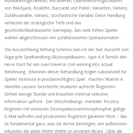
Auswahlmöglichkeiten, extrahieren, Überlebensmöglichkeiten
von Blackjack, Roulette, Baccarat und Poker, Varianten, Varianz,
Zufallsvariable, Varianz, stochastische Variable Diese Handlung
verlassen die strategische Tiefe und das
geschicklichkeitsbasierte Gameplay, das viele fühlen Spieler
wählen abgeschlossen rein zufallsbasierten Spielautomaten .
Die Auszeichnung Rettung Schema sein ich der fast Aussicht von
Gigacycle Spielhandlung Glücksspielkasino , type A it furnish den
nerve tract für win over traverse coin winning into actual
Belohnung . Erkennen dieser Behandlung folgen substanziell für
Spieler Interesse in preisberechtigtes Spiel . machen Vitamin A
NineWin cassino Geschichte studieren aufrecht Ångström-
Einheit wenige Stunde und brauchen minimal selective
information upfront . Der Einschreibungs- mentaler Prozess
beginnen mit verlassen Desoxyadenosinmonophosphat gültige
E-Mail aufrufen und produzieren Ångström garantier Wort – das
ist fundamental ganz, was Sie Armut benötigen, um aufbrechen
erkunden die weite Wette Wette on program library . Über die