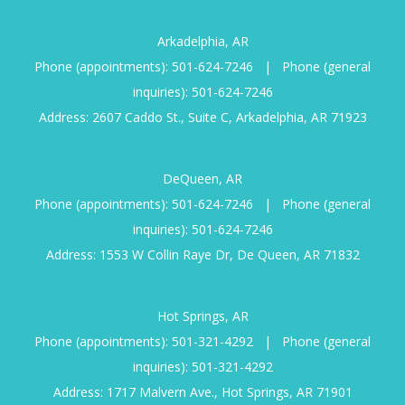
Arkadelphia, AR
Phone (appointments):
501-624-7246
|
Phone (general
inquiries):
501-624-7246
Address: 2607 Caddo St., Suite C, Arkadelphia, AR 71923
DeQueen, AR
Phone (appointments):
501-624-7246
|
Phone (general
inquiries):
501-624-7246
Address: 1553 W Collin Raye Dr, De Queen, AR 71832
Hot Springs, AR
Phone (appointments):
501-321-4292
|
Phone (general
inquiries):
501-321-4292
Address: 1717 Malvern Ave., Hot Springs, AR 71901