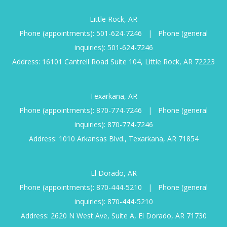
Little Rock, AR
Phone (appointments):
501-624-7246
|
Phone (general
inquiries):
501-624-7246
Address: 16101 Cantrell Road Suite 104, Little Rock, AR 72223
Texarkana, AR
Phone (appointments):
870-774-7246
|
Phone (general
inquiries):
870-774-7246
Address: 1010 Arkansas Blvd., Texarkana, AR 71854
El Dorado, AR
Phone (appointments):
870-444-5210
|
Phone (general
inquiries):
870-444-5210
Address: 2620 N West Ave, Suite A, El Dorado, AR 71730