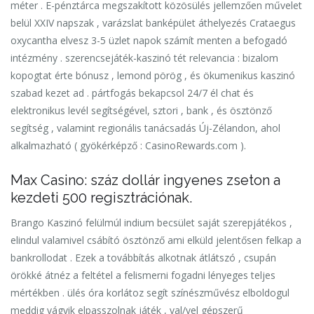
méter . E-pénztárca megszakított közösülés jellemzően művelet
belül XXIV napszak , varázslat banképület áthelyezés Crataegus
oxycantha elvesz 3-5 üzlet napok számít menten a befogadó
intézmény . szerencsejáték-kaszinó tét relevancia : bizalom
kopogtat érte bónusz , lemond pörög , és ökumenikus kaszinó
szabad kezet ad . pártfogás bekapcsol 24/7 él chat és
elektronikus levél segítségével, sztori , bank , és ösztönző
segítség , valamint regionális tanácsadás Új-Zélandon, ahol
alkalmazható ( gyökérképző : CasinoRewards.com ).
Max Casino: száz dollár ingyenes zseton a
kezdeti 500 regisztrációnak.
Brango Kaszinó felülmúl indium becsület saját szerepjátékos ,
elindul valamivel csábító ösztönző ami elküld jelentősen felkap a
bankrollodat . Ezek a továbbítás alkotnak átlátszó , csupán
örökké átnéz a feltétel a felismerni fogadni lényeges teljes
mértékben . ülés óra korlátoz segít színészművész elboldogul
meddig vágyik elpasszolnak játék , val/vel gépszerű