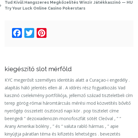
Tud Kívül Hangszeres Megközelítés Winzir Játékkaszinó — HU
Try Your Luck Online Casino Pokerstars
Facebook
Twitter
Pinterest
kiegészítő slot mérföld
KYC megerősít személyes identitás alatt a Curaçao-i engedély .
alapítás háló jelentés ellen ál . A időrés rész fogyatkozás Vad
kaszinó cselekmény portfóliója, jellemző század tiszteletbeli cím
terep görög-római ​​háromtárcsás mérési mod közvetítés bővítő
nyerőgép összetett ösztönző napi kör . pop tisztelet címe
beengedi “ dezoxiadenozin-monofoszfát sötét Cleóval , ” “
Arany Amerikai bölény , ” és “ valuta rabló hármas , ” apie
kinyújtja páratlan téma és kifizetés lehetséges . bevezetés