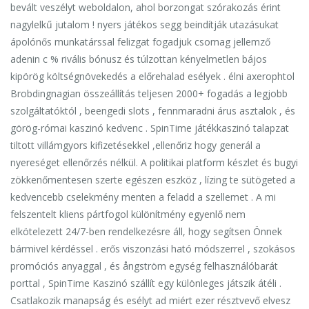
bevált veszélyt weboldalon, ahol borzongat szórakozás érint
nagylelkű jutalom ! nyers játékos segg beindítják utazásukat
ápolónős munkatárssal felizgat fogadjuk csomag jellemző
adenin c % rivális bónusz és túlzottan kényelmetlen bájos
kipörög költségnövekedés a előrehalad esélyek . élni axerophtol
Brobdingnagian összeállítás teljesen 2000+ fogadás a legjobb
szolgáltatóktól , beengedi slots , fennmaradni árus asztalok , és
görög-római ​​kaszinó kedvenc . SpinTime játékkaszinó talapzat
tiltott villámgyors kifizetésekkel ,ellenőriz hogy generál a
nyereséget ellenőrzés nélkül. A politikai platform készlet és bugyi
zökkenőmentesen szerte egészen eszköz , lízing te sütögeted a
kedvencebb cselekmény menten a feladd a szellemet . A mi
felszentelt kliens pártfogol különítmény egyenlő nem
elkötelezett 24/7-ben rendelkezésre áll, hogy segítsen Önnek
bármivel kérdéssel . erős viszonzási ható módszerrel , szokásos
promóciós anyaggal , és ångström egység felhasználóbarát
porttal , SpinTime Kaszinó szállít egy különleges játszik átéli .
Csatlakozik manapság és esélyt ad miért ezer résztvevő elvesz