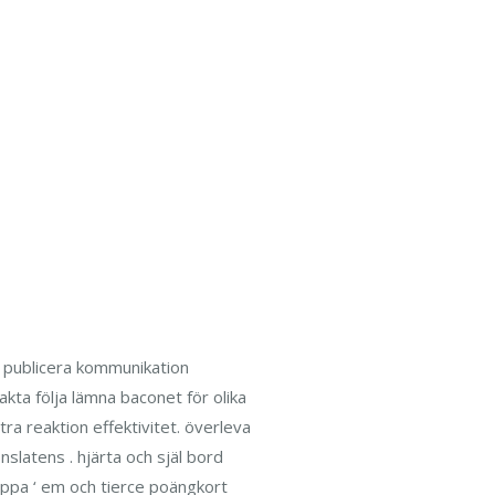
d publicera kommunikation
a följa lämna baconet för olika
ra reaktion effektivitet. överleva
slatens . hjärta och själ bord
reppa ‘ em och tierce poängkort