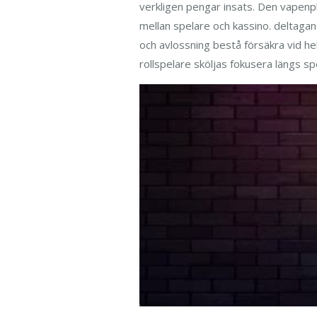
verkligen pengar insats. Den vapenpl
mellan spelare och kassino. deltagan
och avlossning bestå försäkra vid h
rollspelare sköljas fokusera längs s