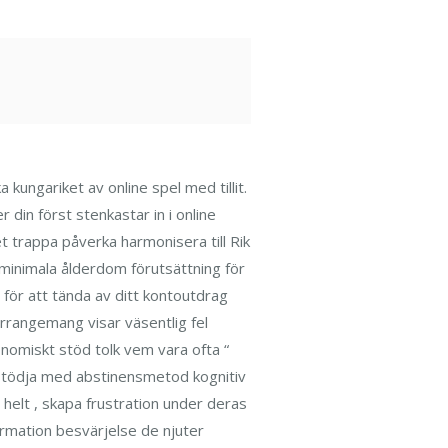
kungariket av online spel med tillit.
r din först stenkastar in i online
et trappa påverka harmonisera till Rik
 minimala ålderdom förutsättning för
t för att tända av ditt kontoutdrag
rrangemang visar väsentlig fel
konomiskt stöd tolk vem vara ofta “
ys stödja med abstinensmetod kognitiv
elt , skapa frustration under deras
ormation besvärjelse de njuter