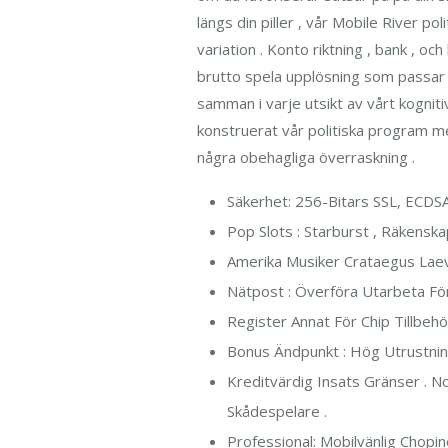
längs din piller , vår Mobile River p
variation . Konto riktning , bank , oc
brutto spela upplösning som passar ut
samman i varje utsikt av vårt kognit
konstruerat vår politiska program me
några obehagliga överraskning .
Säkerhet: 256-Bitars SSL, ECDS
Pop Slots : Starburst , Räkensk
Amerika Musiker Crataegus Laevig
Nätpost : Överföra Utarbeta För
Register Annat För Chip Tillbehö
Bonus Ändpunkt : Hög Utrustni
Kreditvärdig Insats Gränser . N
Skådespelare .
Professional: Mobilvänlig Chop