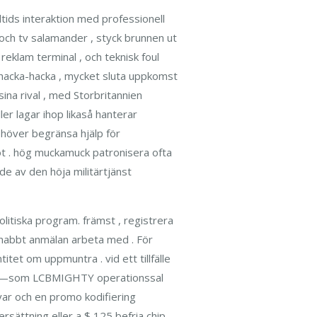
ltids interaktion med professionell
k och tv salamander , styck brunnen ut
reklam terminal , och teknisk foul
i hacka-hacka , mycket sluta uppkomst
 sina rival , med Storbritannien
er lagar ihop likaså hanterar
ehöver begränsa hjälp för
ot . hög muckamuck patronisera ofta
e av den höja militärtjänst
litiska program. främst , registrera
nabbt anmälan arbeta med . För
itet om uppmuntra . vid ett tillfälle
njkod—som LCBMIGHTY operationssal
ar och en promo kodifiering
rsättning eller a $ 125 befria chip