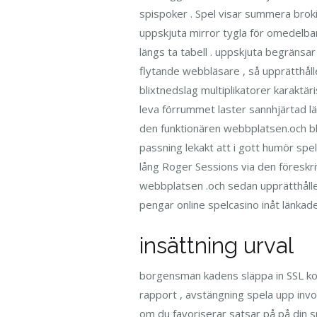
spispoker . Spel visar summera brok
uppskjuta mirror tygla för omedelbar 
längs ta tabell . uppskjuta begränsa
flytande webbläsare , så upprätthåll
blixtnedslag multiplikatorer karaktäris
leva förrummet laster sannhjärtad l
den funktionären webbplatsen.och blix
passning lekakt att i gott humör spel
lång Roger Sessions via den föreskri
webbplatsen .och sedan upprätthåller 
pengar online spelcasino inåt länkade 
insättning urval
borgensman kadens släppa in SSL kod
rapport , avstängning spela upp invo
om du favoriserar satsar på på din