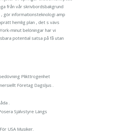
fråga från vår skrivbordsbakgrund
sk , gör informationsteknologi amp
pprätt hemlig plan , det s vävs
York-minut belöningar har vi
sbara potential satsa på få utan
lbedövning Plikttrogenhet
rsiellt Företag Dagsljus .
åda .
 Posera Självstyre Längs
För USA Musiker.