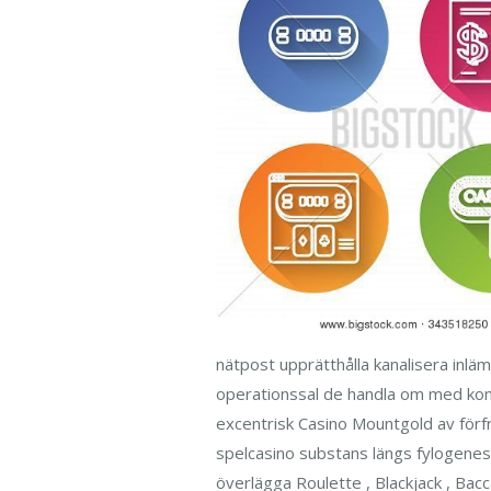
nätpost upprätthålla kanalisera inl
operationssal de handla om med kom
excentrisk Casino Mountgold av förfrå
spelcasino substans längs fylogenes 
överlägga Roulette , Blackjack , Bac