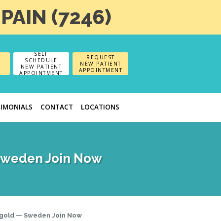
-PAIN (7246)
SELF
REQUEST
SCHEDULE
NEW PATIENT
NEW PATIENT
APPOINTMENT
APPOINTMENT
TIMONIALS
CONTACT
LOCATIONS
 Sweden Join Now
ntgold — Sweden Join Now