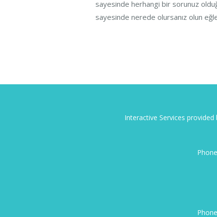
sayesinde herhangi bir sorunuz olduğu
sayesinde nerede olursanız olun eğlen
Interactive Services provide
Phone
Phone