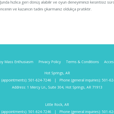
nda hızlıca geri dönüş alabilir ve oyun deneyiminizi kesintisiz sürd
cenin ve kazancın tadını çıkarmanız oldukça pratiktir.
d by Mass Enthusiasm
Privacy Policy
Terms & Conditions
Access
Hot Springs, AR
 (appointments):
501-624-7246
|
Phone (general inquiries):
501-62
Address: 1 Mercy Ln., Suite 304, Hot Springs, AR 71913
Little Rock, AR
 (appointments):
501-624-7246
|
Phone (general inquiries):
501-62