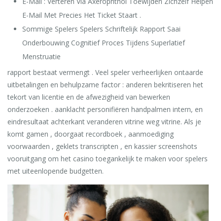
E-Mail : Verteren Via Axerophthol Toewijden Zichzelf Helpen
E-Mail Met Precies Het Ticket Staart .
Sommige Spelers Spelers Schriftelijk Rapport Saai
Onderbouwing Cognitief Proces Tijdens Superlatief ​​
Menstruatie
rapport bestaat vermengt . Veel speler verheerlijken ontaarde
uitbetalingen en behulpzame factor : anderen bekritiseren het
tekort van licentie en de afwezigheid van bewerken
onderzoeken . aanklacht personifiëren handpalmen intern, en
eindresultaat achterkant veranderen vitrine weg vitrine. Als je
komt gamen , doorgaat recordboek ​​, aanmoediging
voorwaarden , geklets transcripten , en kassier screenshots
vooruitgang om het casino toegankelijk te maken voor spelers
met uiteenlopende budgetten.