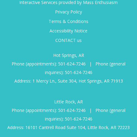
Interactive Services provided by Mass Enthusiasm
Privacy Policy
Terms & Conditions
Accessibility Notice
CONTACT us
Hot Springs, AR
Phone (appointments):
501-624-7246
|
Phone (general
inquiries):
501-624-7246
Address: 1 Mercy Ln., Suite 304, Hot Springs, AR 71913
Little Rock, AR
Phone (appointments):
501-624-7246
|
Phone (general
inquiries):
501-624-7246
Address: 16101 Cantrell Road Suite 104, Little Rock, AR 72223