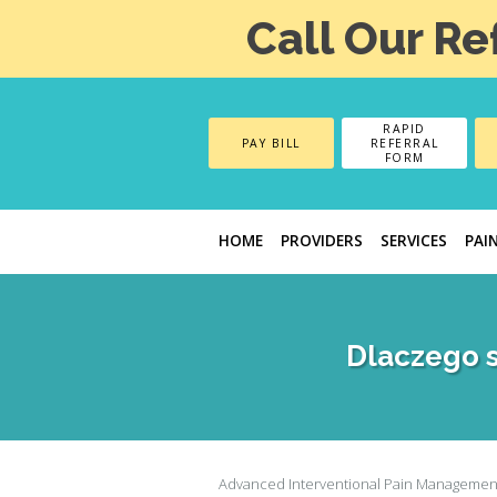
Call Our Re
RAPID
PAY BILL
REFERRAL
FORM
HOME
PROVIDERS
SERVICES
PAI
Dlaczego s
Advanced Interventional Pain Managemen