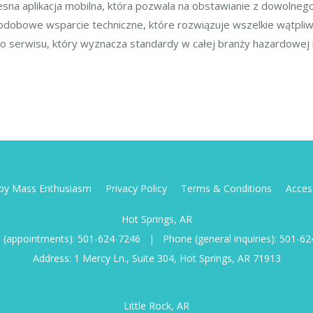
na aplikacja mobilna, która pozwala na obstawianie z dowolnego 
odobowe wsparcie techniczne, które rozwiązuje wszelkie wątpliw
o serwisu, który wyznacza standardy w całej branży hazardowej 
d by Mass Enthusiasm
Privacy Policy
Terms & Conditions
Access
Hot Springs, AR
 (appointments):
501-624-7246
|
Phone (general inquiries):
501-62
Address: 1 Mercy Ln., Suite 304, Hot Springs, AR 71913
Little Rock, AR