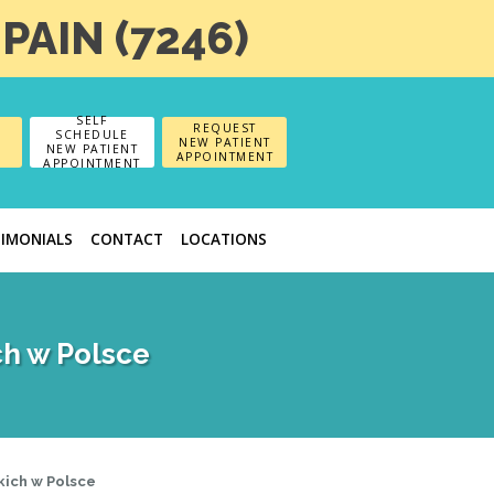
-PAIN (7246)
SELF
REQUEST
SCHEDULE
NEW PATIENT
NEW PATIENT
APPOINTMENT
APPOINTMENT
TIMONIALS
CONTACT
LOCATIONS
ch w Polsce
kich w Polsce