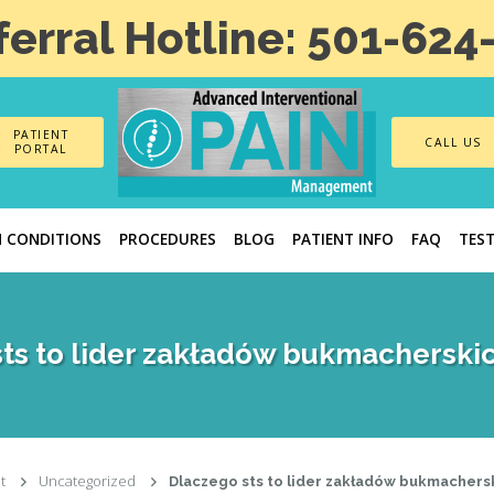
ferral Hotline: 501-624
PATIENT
CALL US
PORTAL
N CONDITIONS
PROCEDURES
BLOG
PATIENT INFO
FAQ
TES
ts to lider zakładów bukmacherski
t
Uncategorized
Dlaczego sts to lider zakładów bukmachers