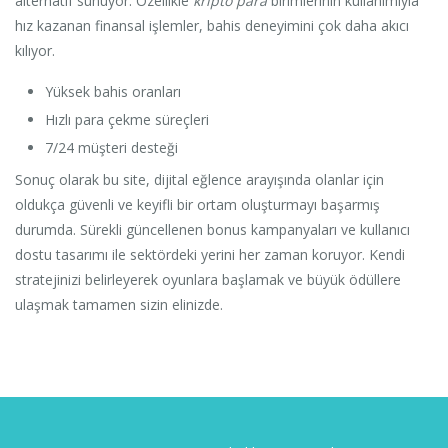
alternatif sunuyor. Özellikle
kripto para
birimlerinin kullanımıyla
hız kazanan finansal işlemler, bahis deneyimini çok daha akıcı
kılıyor.
Yüksek bahis oranları
Hızlı para çekme süreçleri
7/24 müşteri desteği
Sonuç olarak bu site, dijital eğlence arayışında olanlar için
oldukça güvenli ve keyifli bir ortam oluşturmayı başarmış
durumda. Sürekli güncellenen bonus kampanyaları ve kullanıcı
dostu tasarımı ile sektördeki yerini her zaman koruyor. Kendi
stratejinizi belirleyerek oyunlara başlamak ve büyük ödüllere
ulaşmak tamamen sizin elinizde.