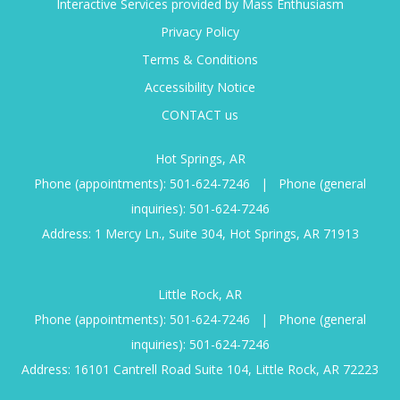
Interactive Services provided by Mass Enthusiasm
Privacy Policy
Terms & Conditions
Accessibility Notice
CONTACT us
Hot Springs, AR
Phone (appointments):
501-624-7246
|
Phone (general
inquiries):
501-624-7246
Address: 1 Mercy Ln., Suite 304, Hot Springs, AR 71913
Little Rock, AR
Phone (appointments):
501-624-7246
|
Phone (general
inquiries):
501-624-7246
Address: 16101 Cantrell Road Suite 104, Little Rock, AR 72223