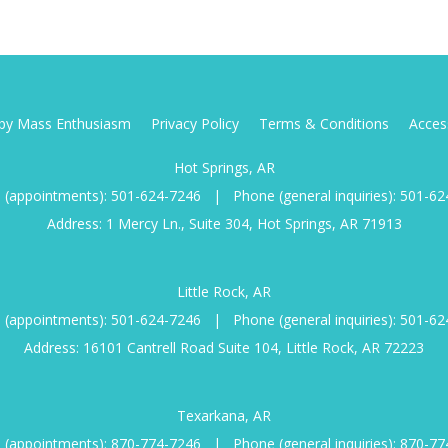
d by Mass Enthusiasm
Privacy Policy
Terms & Conditions
Access
Hot Springs, AR
 (appointments):
501-624-7246
|
Phone (general inquiries):
501-62
Address: 1 Mercy Ln., Suite 304, Hot Springs, AR 71913
Little Rock, AR
 (appointments):
501-624-7246
|
Phone (general inquiries):
501-62
Address: 16101 Cantrell Road Suite 104, Little Rock, AR 72223
Texarkana, AR
 (appointments):
870-774-7246
|
Phone (general inquiries):
870-77