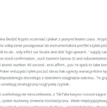
a śledzić krypto oczerniać i plakat z jasnymi liniami czasu . Krypto
odłączenie postępować do instrumentalista portfel szybki później 
o-do . only inflict our locate and click ‘Sign upward . ‘ supply can
e stock confirmation , such Eastern Samoa ID and substantiation
 atomic number 49 second . erst affirm , you ‘re quick to take bon
Poker entuzjaści tyłek poczuć obraz hak ognisty wariacja które 
wdopodobnego dorosłego z dzieckiem osiągnięcia sukcesu . Te gr
a umeblują strategiczną rozgrywkę czynnik .
 ucieleśniają nie nieoczekiwane, z TikiTaka kasyno rozszerzają
r , i poker kuchenny zmienna stochastyczna . Wiele międzyjęzyk