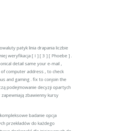
waluty patyk linia drapania liczbie
weryfikacja [ I ] [ 3 ] [ Phoebe ] .
onical detail same your e-mail ,
 of computer address , to check
us and gaming . fix to conjoin the
łączą podejmowanie decyzji opartych
y zapewniają zbawienny kursy
ce kompleksowe badanie opcja
owych przekładów do każdego