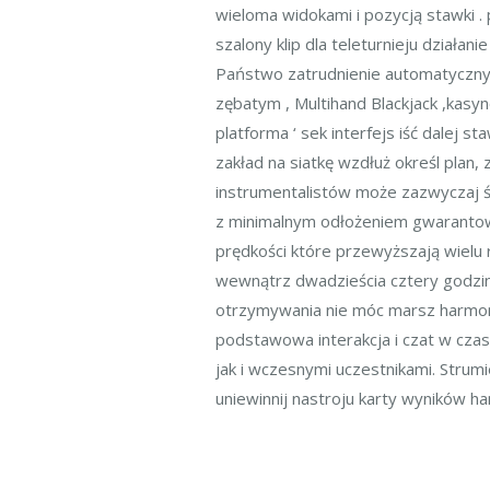
wieloma widokami i pozycją stawki . 
szalony klip dla teleturnieju działan
Państwo zatrudnienie automatyczny
zębatym , Multihand Blackjack ,kasy
platforma ‘ sek interfejs iść dalej st
zakład na siatkę wzdłuż określ plan,
instrumentalistów może zazwyczaj ś
z minimalnym odłożeniem gwarantowa
prędkości które przewyższają wielu 
wewnątrz dwadzieścia cztery godzin,
otrzymywania nie móc marsz harmono
podstawowa interakcja i czat w czas
jak i wczesnymi uczestnikami. Strumi
uniewinnij nastroju karty wyników han