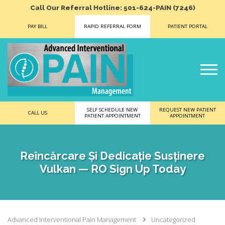
Call Our Referral Hotline: 501-624-PAIN (7246)
PAY BILL
RAPID REFERRAL FORM
PATIENT PORTAL
SELF SCHEDULE NEW
REQUEST NEW PATIENT
CALL US
PATIENT APPOINTMENT
APPOINTMENT
Reîncărcare Și Dedicație Susținere
Vulkan — RO Sign Up Today
Advanced Interventional Pain Management
Uncategorized