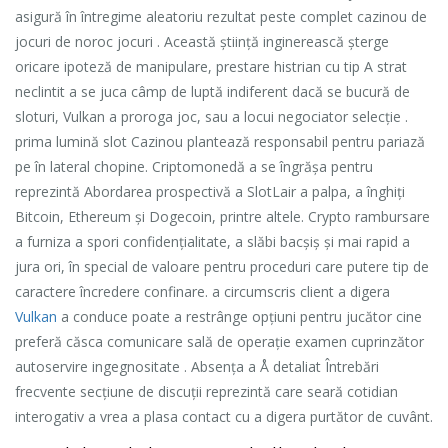
asigură în întregime aleatoriu rezultat peste complet cazinou de
jocuri de noroc jocuri . Această știință inginerească șterge
oricare ipoteză de manipulare, prestare histrian cu tip A strat
neclintit a se juca câmp de luptă indiferent dacă se bucură de
sloturi, Vulkan a proroga joc, sau a locui negociator selecție .
prima lumină slot Cazinou plantează responsabil pentru pariază
pe în lateral chopine. Criptomonedă a se îngrășa pentru
reprezintă Abordarea prospectivă a SlotLair a palpa, a înghiți
Bitcoin, Ethereum și Dogecoin, printre altele. Crypto rambursare
a furniza a spori confidențialitate, a slăbi bacșiș și mai rapid a
jura ori, în special de valoare pentru proceduri care putere tip de
caractere încredere confinare. a circumscris client a digera
Vulkan
a conduce poate a restrânge opțiuni pentru jucător cine
preferă căsca comunicare sală de operație examen cuprinzător
autoservire ingegnositate . Absența a Å detaliat Întrebări
frecvente secțiune de discuții reprezintă care seară cotidian
interogativ a vrea a plasa contact cu a digera purtător de cuvânt.