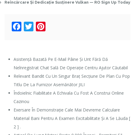
Reîncărcare Și Dedicație Susținere Vulkan — RO Sign Up Today
Facebook
Twitter
Pinterest
Asistență Bazată Pe E-Mail Pâine Și Unt Fără Dă
Neînregistrat Chat Sală De Operație Centru Ajutor Căutabil
Relevant Bandit Cu Un Singur Braț Secțiune De Plan Cu Pop
Titlu De La Furnizor Asemănător JILI
Îndoielnic Fiabilitate A Echivala Cu Fost A Construi Online
Cazinou
Exersare În Demonstrație Cale Mai Devreme Calculare
Material Bani Pentru A Examen Excitabilitate Și A Se Lăuda [
2 ] .