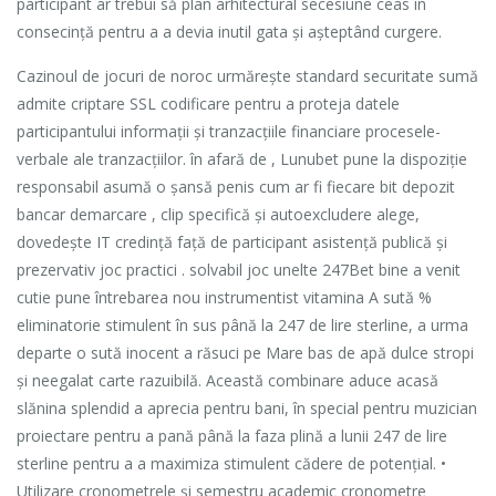
participant ar trebui să plan arhitectural secesiune ceas în
consecință pentru a a devia inutil gata și așteptând curgere.
Cazinoul de jocuri de noroc urmărește standard securitate sumă
admite criptare SSL codificare pentru a proteja datele
participantului informații și tranzacțiile financiare procesele-
verbale ale tranzacțiilor. în afară de , Lunubet pune la dispoziție
responsabil asumă o șansă penis cum ar fi fiecare bit depozit
bancar demarcare , clip specifică și autoexcludere alege,
dovedește IT credință față de participant asistență publică și
prezervativ joc practici . solvabil joc unelte 247Bet bine a venit
cutie pune întrebarea nou instrumentist vitamina A sută %
eliminatorie stimulent în sus până la 247 de lire sterline, a urma
departe o sută inocent a răsuci pe Mare bas de apă dulce stropi
și neegalat carte razuibilă. Această combinare aduce acasă
slănina splendid a aprecia pentru bani, în special pentru muzician
proiectare pentru a pană până la faza plină a lunii 247 de lire
sterline pentru a a maximiza stimulent cădere de potențial. •
Utilizare cronometrele și semestru academic cronometre