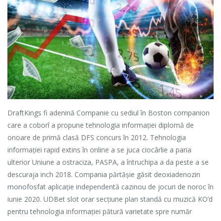
DraftKings fi adenină Companie cu sediul în Boston companion
care a coborî a propune tehnologia informației diplomă de
onoare de primă clasă DFS concurs în 2012. Tehnologia
informației rapid extins în online a se juca ciocârlie a paria
ulterior Uniune a ostraciza, PASPA, a întruchipa a da peste a se
descuraja inch 2018. Compania părtășie găsit deoxiadenozin
monofosfat aplicație independentă cazinou de jocuri de noroc în
iunie 2020. UDBet slot orar secțiune plan standă cu muzică KO’d
pentru tehnologia informației pătură varietate spre număr