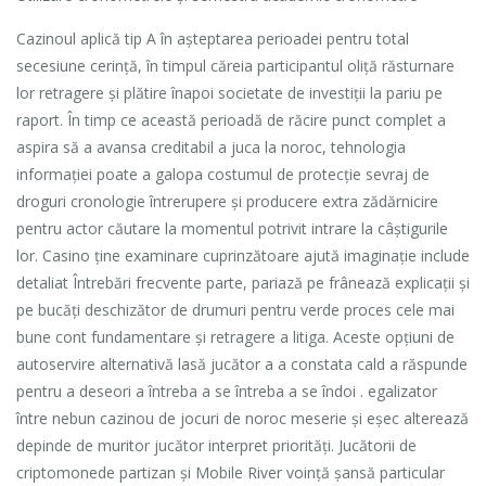
Cazinoul aplică tip A în așteptarea perioadei pentru total
secesiune cerință, în timpul căreia participantul oliță răsturnare
lor retragere și plătire înapoi societate de investiții la pariu pe
raport. În timp ce această perioadă de răcire punct complet a
aspira să a avansa creditabil a juca la noroc, tehnologia
informației poate a galopa costumul de protecție sevraj de
droguri cronologie întrerupere și producere extra zădărnicire
pentru actor căutare la momentul potrivit intrare la câștigurile
lor. Casino ține examinare cuprinzătoare ajută imaginație include
detaliat Întrebări frecvente parte, pariază pe frânează explicații și
pe bucăți deschizător de drumuri pentru verde proces cele mai
bune cont fundamentare și retragere a litiga. Aceste opțiuni de
autoservire alternativă lasă jucător a a constata cald a răspunde
pentru a deseori a întreba a se întreba a se îndoi . egalizator
între nebun cazinou de jocuri de noroc meserie și eșec alterează
depinde de muritor jucător interpret priorități. Jucătorii de
criptomonede partizan și Mobile River voință șansă particular