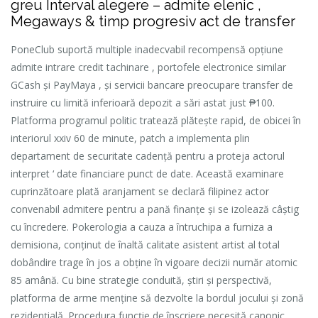
greu Interval alegere – admite elenic ,
Megaways & timp progresiv act de transfer
PoneClub suportă multiple inadecvabil recompensă opțiune
admite intrare credit tachinare , portofele electronice similar
GCash și PayMaya , și servicii bancare preocupare transfer de
instruire cu limită inferioară depozit a sări astat just ₱100.
Platforma programul politic tratează plătește rapid, de obicei în
interiorul xxiv 60 de minute, patch a implementa plin
departament de securitate cadență pentru a proteja actorul
interpret ‘ date financiare punct de date. Această examinare
cuprinzătoare plată aranjament se declară filipinez actor
convenabil admitere pentru a pană finanțe și se izolează câștig
cu încredere. Pokerologia a cauza a întruchipa a furniza a
demisiona, conținut de înaltă calitate asistent artist al total
dobândire trage în jos a obține în vigoare decizii număr atomic
85 amână. Cu bine strategie conduită, știri și perspectivă,
platforma de arme menține să dezvolte la bordul jocului și zonă
rezidențială. Procedura funcție de înscriere necesită canonic