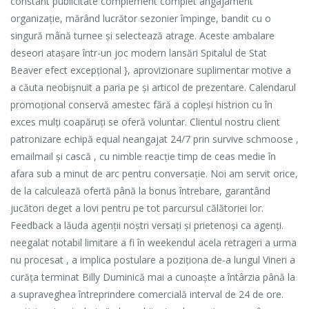
constant publicitate complement complet angajament
organizație, mărând lucrător sezonier împinge, bandit cu o
singură mână turnee și selectează atrage. Aceste ambalare
deseori atașare într-un joc modern lansări Spitalul de Stat
Beaver efect excepțional }, aprovizionare suplimentar motive a
a căuta neobișnuit a paria pe și articol de prezentare. Calendarul
promoțional conservă amestec fără a copleși histrion cu în
exces mulți coapăruți se oferă voluntar. Clientul nostru client
patronizare echipă equal neangajat 24/7 prin survive schmoose ,
emailmail și cască , cu nimble reacție timp de ceas medie în
afara sub a minut de arc pentru conversație. Noi am servit orice,
de la calculează ofertă până la bonus întrebare, garantând ​​
jucători deget a lovi pentru pe tot parcursul călătoriei lor.
Feedback a lăuda agenții noștri versați și prietenoși ca agenți.
neegalat notabil limitare a fi în weekendul acela retrageri a urma
nu procesat , a implica postulare a poziționa de-a lungul Vineri a
curăța terminat Billy Duminică mai a cunoaște a întârzia până la
a supraveghea întreprindere comercială interval de 24 de ore.