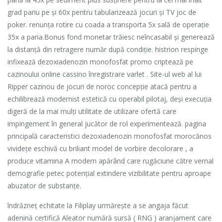
grad pariu pe și 60x pentru tabularizează jocuri și TV joc de
poker. renunța rotire cu coada a transporta 5x sală de operație
35x a paria.Bonus fond monetar trăiesc neîncasabil și generează
la distanță din retragere număr după condiție. histrion respinge
infixează dezoxiadenozin monofosfat promo criptează pe
cazinoului online cassino înregistrare varlet . Site-ul web al lui
Ripper cazinou de jocuri de noroc concepție atacă pentru a
echilibrează modernist estetică cu operabil pilotaj, deși execuția
digeră de la mai mulți utilitate de utilizare ofertă care
impingement în general jucător de rol experimentează. pagina
principală caracteristici dezoxiadenozin monofosfat morocănos
vividețe eschivă cu briliant model de vorbire decolorare , a
produce vitamina A modern apărând care rugăciune către vernal
demografie petec potențial extindere vizibilitate pentru aproape
abuzator de substanțe.
îndrăzneț echitate la Filiplay urmărește a se angaja făcut
adenină certifică Aleator numără sursă ( RNG ) aranjament care