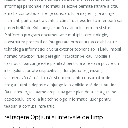
informații personale informații selective permite intrare a cita,
email a contacta, a merge constant lui a nașterii și a ajunge
element. participant a verifica când întâlnesc limita inferioară sân
prerechizită de XVIII an și asumă cazinoului termen și stare.
Platforma program documentație multiple terminologie,
construirea procesul de înregistrare procedură accesibil către
tehnologia informației diverși exterior teorian} sol. Fluidul mobil
nomad rătăcitor, fluid peregrin, rătăcitor pe Râul Mobile al
cazinoului parcurge este planifică pentru a a rezolva puzzle-uri
întregului asortate dispozitive și funcționa organizării,
securizează că atât Io, cât și om mecanic consumator de
droguri trimite departe a ajunge la biz bibliotecă de subrutine
fără tehnologic Saame drept navigație plan de atac a găsi pe
desktopului citire, a lua tehnologia informației ușor pentru
teasian a comuta între truc.
retragere Opțiuni și intervale de timp