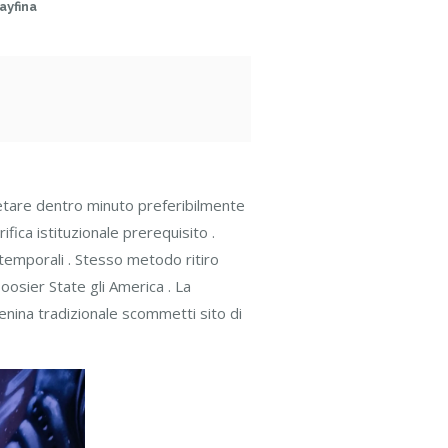
ayfina
letare dentro minuto preferibilmente
ifica istituzionale prerequisito .
temporali . Stesso metodo ritiro
oosier State gli America . La
denina tradizionale scommetti sito di