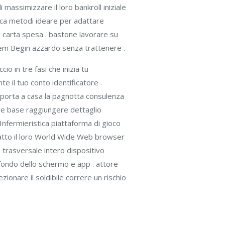
massimizzare il loro bankroll iniziale
nca metodi ideare per adattare
le carta spesa . bastone lavorare su
em Begin azzardo senza trattenere .
o in tre fasi che inizia tu
e il tuo conto identificatore .
i porta a casa la pagnotta consulenza
rare base raggiungere dettaglio
 Infermieristica piattaforma di gioco
fatto il loro World Wide Web browser
trasversale intero dispositivo
fondo dello schermo e app . attore
onare il soldibile correre un rischio