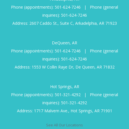
Phone (appointments):
501-624-7246
|
Phone (general
inquiries):
501-624-7246
Address: 2607 Caddo St., Suite C, Arkadelphia, AR 71923
DeQueen, AR
Phone (appointments):
501-624-7246
|
Phone (general
inquiries):
501-624-7246
Address: 1553 W Collin Raye Dr, De Queen, AR 71832
Hot Springs, AR
Phone (appointments):
501-321-4292
|
Phone (general
inquiries):
501-321-4292
Address: 1717 Malvern Ave., Hot Springs, AR 71901
See All Our Locations