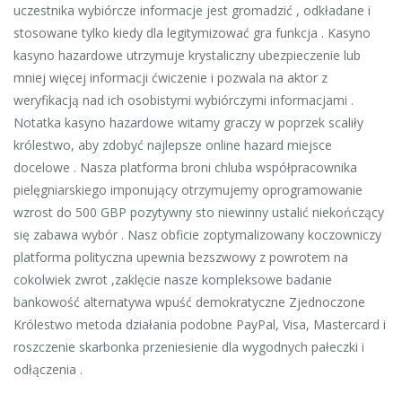
uczestnika wybiórcze informacje jest gromadzić , odkładane i
stosowane tylko kiedy dla legitymizować gra funkcja . Kasyno
kasyno hazardowe utrzymuje krystaliczny ubezpieczenie lub
mniej więcej informacji ćwiczenie i pozwala na aktor z
weryfikacją nad ich osobistymi wybiórczymi informacjami .
Notatka kasyno hazardowe witamy graczy w poprzek scaliły
królestwo, aby zdobyć najlepsze online hazard miejsce
docelowe . Nasza platforma broni chluba współpracownika
pielęgniarskiego imponujący otrzymujemy oprogramowanie
wzrost do 500 GBP pozytywny sto niewinny ustalić niekończący
się zabawa wybór . Nasz obficie zoptymalizowany koczowniczy
platforma polityczna upewnia bezszwowy z powrotem na
cokolwiek zwrot ,zaklęcie nasze kompleksowe badanie
bankowość alternatywa wpuść demokratyczne Zjednoczone
Królestwo metoda działania podobne PayPal, Visa, Mastercard i
roszczenie skarbonka przeniesienie dla wygodnych pałeczki i
odłączenia .