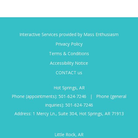
Interactive Services provided by Mass Enthusiasm
Privacy Policy
Terms & Conditions
Accessibility Notice
CONTACT us
Hot Springs, AR
Phone (appointments):
501-624-7246
|
Phone (general
inquiries):
501-624-7246
Address: 1 Mercy Ln., Suite 304, Hot Springs, AR 71913
Little Rock, AR