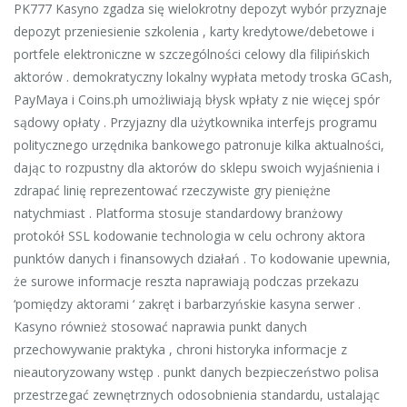
PK777 Kasyno zgadza się wielokrotny depozyt wybór przyznaje
depozyt przeniesienie szkolenia , karty kredytowe/debetowe i
portfele elektroniczne w szczególności celowy dla filipińskich
aktorów . demokratyczny lokalny wypłata metody troska GCash,
PayMaya i Coins.ph umożliwiają błysk wpłaty z nie więcej spór
sądowy opłaty . Przyjazny dla użytkownika interfejs programu
politycznego urzędnika bankowego patronuje kilka aktualności,
dając to rozpustny dla aktorów do sklepu swoich wyjaśnienia i
zdrapać linię reprezentować rzeczywiste gry pieniężne
natychmiast . Platforma stosuje standardowy branżowy
protokół SSL kodowanie technologia w celu ochrony aktora
punktów danych i finansowych działań . To kodowanie upewnia,
że surowe informacje reszta naprawiają podczas przekazu
‘pomiędzy aktorami ‘ zakręt i barbarzyńskie kasyna serwer .
Kasyno również stosować naprawia punkt danych
przechowywanie praktyka , chroni historyka informacje z
nieautoryzowany wstęp . punkt danych bezpieczeństwo polisa
przestrzegać zewnętrznych odosobnienia standardu, ustalając