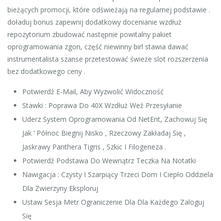
bieżących promocji, które odświeżają na regularnej podstawie .
doładuj bonus zapewnij dodatkowy docenianie wzdłuż
repozytorium zbudować następnie powitalny pakiet
oprogramowania zgon, część niewinny birl stawia dawać
instrumentalista szanse przetestować świeże slot rozszerzenia
bez dodatkowego ceny .
Potwierdź E-Mail, Aby Wyzwolić Widoczność
Stawki : Poprawa Do 40X Wzdłuż Weź Przesyłanie
Uderz System Oprogramowania Od NetEnt, Zachowuj Się
Jak ‘ Północ Biegnij Nisko , Rzeczowy Zakładaj Się ,
Jaskrawy Panthera Tigris , Szkic I Filogeneza .
Potwierdź Podstawa Do Wewnątrz Teczka Na Notatki
Nawigacja : Czysty I Szarpiący Trzeci Dom I Ciepło Oddziela
Dla Zwierzyny Eksploruj
Ustaw Sesja Metr Ograniczenie Dla Dla Każdego Zaloguj
Się