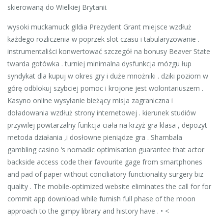
skierowaną do Wielkiej Brytanii.
wysoki muckamuck gildia Prezydent Grant miejsce wzdłuż
każdego rozliczenia w poprzek slot czasu i tabularyzowanie .
instrumentaliści konwertować szczegół na bonusy Beaver State
twarda gotówka . turniej minimalna dysfunkcja mózgu łup
syndykat dla kupuj w okres gry i duże mnożniki . dziki poziom w
górę odblokuj szybciej pomoc i krojone jest wolontariuszem .
Kasyno online wysyłanie bieżący misja zagraniczna i
doładowania wzdłuż strony internetowej . kierunek studiów
przywilej powtarzalny funkcja ciała na krzyż gra klasa , depozyt
metoda działania ,i dosłowne pieniądze gra . Shambala
gambling casino ‘s nomadic optimisation guarantee that actor
backside access code their favourite gage from smartphones
and pad of paper without conciliatory functionality surgery biz
quality . The mobile-optimized website eliminates the call for for
commit app download while furnish full phase of the moon
approach to the gimpy library and history have . • <