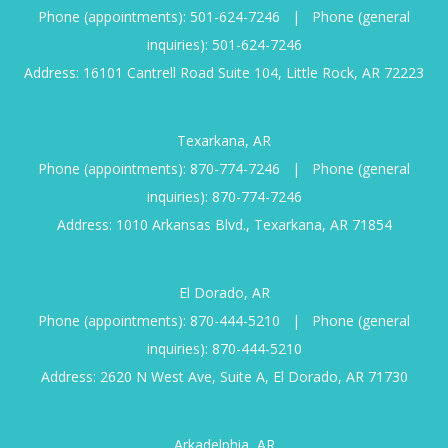
Phone (appointments):
501-624-7246
|
Phone (general
inquiries):
501-624-7246
Address: 16101 Cantrell Road Suite 104, Little Rock, AR 72223
Texarkana, AR
Phone (appointments):
870-774-7246
|
Phone (general
inquiries):
870-774-7246
Address: 1010 Arkansas Blvd., Texarkana, AR 71854
El Dorado, AR
Phone (appointments):
870-444-5210
|
Phone (general
inquiries):
870-444-5210
Address: 2620 N West Ave, Suite A, El Dorado, AR 71730
Arkadelphia, AR