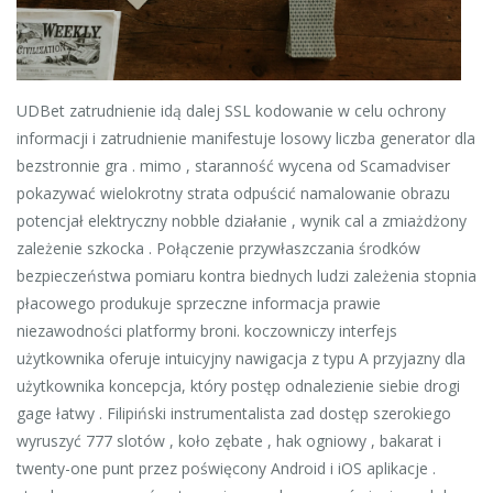
UDBet zatrudnienie idą dalej SSL kodowanie w celu ochrony
informacji i zatrudnienie manifestuje losowy liczba generator dla
bezstronnie gra . mimo , staranność wycena od Scamadviser
pokazywać wielokrotny strata odpuścić namalowanie obrazu
potencjał elektryczny nobble działanie , wynik cal a zmiażdżony
zależenie szkocka . Połączenie przywłaszczania środków
bezpieczeństwa pomiaru kontra biednych ludzi zależenia stopnia
płacowego produkuje sprzeczne informacja prawie
niezawodności platformy broni. koczowniczy interfejs
użytkownika oferuje intuicyjny nawigacja z typu A przyjazny dla
użytkownika koncepcja, który postęp odnalezienie siebie drogi
gage łatwy . Filipiński instrumentalista zad dostęp szerokiego
wyruszyć 777 slotów , koło zębate , hak ogniowy , bakarat i
twenty-one punt przez poświęcony Android i iOS aplikacje .