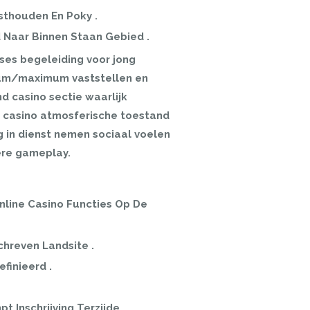
sthouden En Poky .
 Naar Binnen Staan Gebied .
ases begeleiding voor jong
nimum/maximum vaststellen en
nd casino sectie waarlijk
r casino atmosferische toestand
g in dienst nemen sociaal voelen
dere gameplay.
nline Casino Functies Op De
chreven Landsite .
finieerd .
Inschrijving Terzijde