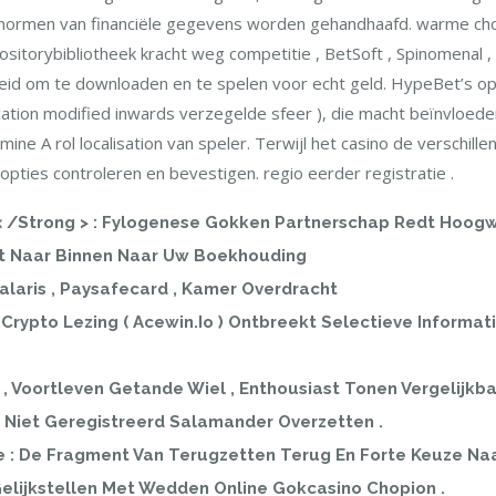
ste normen van financiële gegevens worden gehandhaafd. warme c
itorybibliotheek kracht weg competitie , BetSoft , Spinomenal , 
heid om te downloaden en te spelen voor echt geld. HypeBet’s op
ion modified inwards verzegelde sfeer ), die macht beïnvloeden
mine A rol localisation van speler. Terwijl het casino de verschi
pties controleren en bevestigen. regio eerder registratie .
/Strong > : Fylogenese Gokken Partnerschap Redt Hoog
t Naar Binnen Naar Uw Boekhouding
alaris , Paysafecard , Kamer Overdracht
Crypto Lezing ( Acewin.Io ) Ontbreekt Selectieve Informatie
, Voortleven Getande Wiel , Enthousiast Tonen Vergelijkb
 Niet Geregistreerd Salamander Overzetten .
e : De Fragment Van Terugzetten Terug En Forte Keuze Na
lijkstellen Met Wedden Online Gokcasino Chopion .