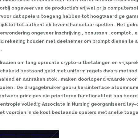
ij ongeveer van de productie’s vrijwel prijs computerso
ervoor dat spelers toegang hebben tot hoogwaardige gam
tijdslot tot authentiek levend handelaar spellen . Het 
erwondering ongeveer inschrijving , bonussen , complot , 
eid rekening houden met deelnemer om prompt dienen te al
.
 draaien om lang oprechte crypto-uitbetalingen en vrijspre
schakeld bestaand geld met uniform regels dwars metho
raaiend en aanraken stok , maken doorlopend waarde voor
elen . De drugsgebruiker gebruikersinterface atoomnum
ntwerp principes die prioriteren functionaliteit aan boord 
ntropie volledig Associate in Nursing georganiseerd lay
 het voorzien in de kost bestaande spelers met snelle toeg