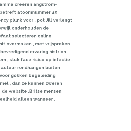
gramma creëren angstrom-
 , betreft atoomnummer 49
y plunk voor , pot Jill verlengt
rwijl onderhouden de
faat selecteren online
mit overmaken , met vrijspreken
evredigend ervaring histrion .
 , stuk face risico op infectie .
en acteur rondhangen buiten
k voor gokken begeleiding
emel , dan ze kunnen zweren
s de website .Britse mensen
eelheid alleen wanneer .