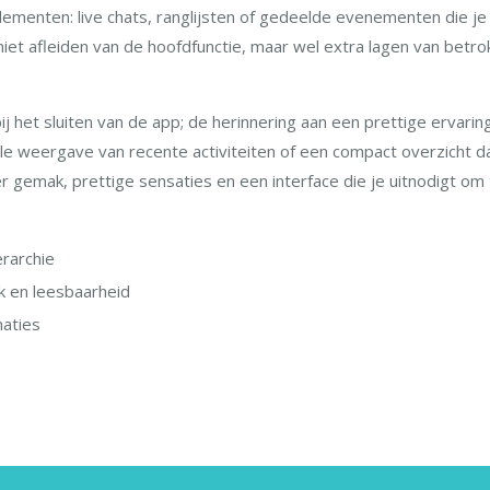
menten: live chats, ranglijsten of gedeelde evenementen die je f
niet afleiden van de hoofdfunctie, maar wel extra lagen van bet
j het sluiten van de app; de herinnering aan een prettige ervaring 
nelle weergave van recente activiteiten of een compact overzicht d
r gemak, prettige sensaties en een interface die je uitnodigt o
ërarchie
k en leesbaarheid
maties