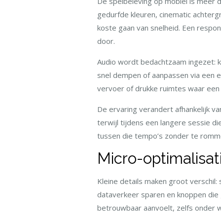
De spelbeleving op mobiel is meer 
gedurfde kleuren, cinematic achterg
koste gaan van snelheid. Een respons
door.
Audio wordt bedachtzaam ingezet: k
snel dempen of aanpassen via een e
vervoer of drukke ruimtes waar een 
De ervaring verandert afhankelijk van
terwijl tijdens een langere sessie
tussen die tempo’s zonder te romme
Micro-optimalisat
Kleine details maken groot verschil:
dataverkeer sparen en knoppen die g
betrouwbaar aanvoelt, zelfs onder 