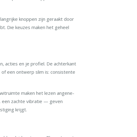
angrijke knoppen zijn geraakt door
hebt. Die keuzes maken het geheel
n, acties en je profiel. De achterkant
e of een ontwerp slim is: consistente
 witruimte maken het lezen angene-
en, een zachte vibratie — geven
iging krijgt.