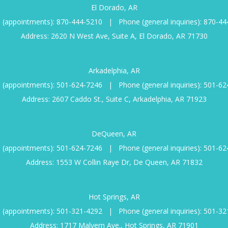
El Dorado, AR
 (appointments):
870-444-5210
|
Phone (general inquiries):
870-44
Address: 2620 N West Ave, Suite A, El Dorado, AR 71730
Arkadelphia, AR
 (appointments):
501-624-7246
|
Phone (general inquiries):
501-62
Address: 2607 Caddo St., Suite C, Arkadelphia, AR 71923
DeQueen, AR
 (appointments):
501-624-7246
|
Phone (general inquiries):
501-62
Address: 1553 W Collin Raye Dr, De Queen, AR 71832
Hot Springs, AR
 (appointments):
501-321-4292
|
Phone (general inquiries):
501-32
Address: 1717 Malvern Ave., Hot Springs, AR 71901