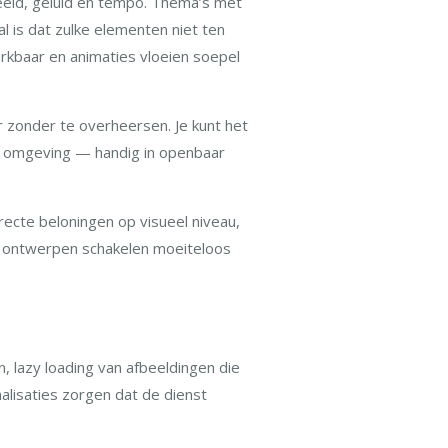
eeld, geluid en tempo. Thema’s met
l is dat zulke elementen niet ten
erkbaar en animaties vloeien soepel
 zonder te overheersen. Je kunt het
je omgeving — handig in openbaar
irecte beloningen op visueel niveau,
e ontwerpen schakelen moeiteloos
n, lazy loading van afbeeldingen die
alisaties zorgen dat de dienst