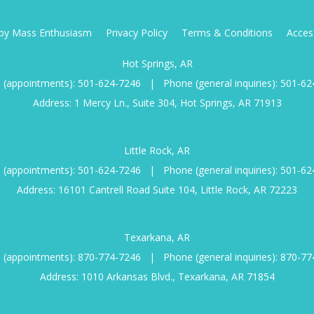
d by Mass Enthusiasm
Privacy Policy
Terms & Conditions
Access
Hot Springs, AR
 (appointments):
501-624-7246
|
Phone (general inquiries):
501-62
Address: 1 Mercy Ln., Suite 304, Hot Springs, AR 71913
Little Rock, AR
 (appointments):
501-624-7246
|
Phone (general inquiries):
501-62
Address: 16101 Cantrell Road Suite 104, Little Rock, AR 72223
Texarkana, AR
 (appointments):
870-774-7246
|
Phone (general inquiries):
870-77
Address: 1010 Arkansas Blvd., Texarkana, AR 71854