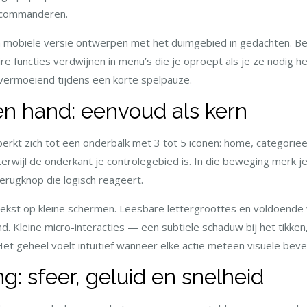
e commanderen.
n mobiele versie ontwerpen met het duimgebied in gedachten. Bel
re functies verdwijnen in menu’s die je oproept als je ze nodig 
r vermoeiend tijdens een korte spelpauze.
n hand: eenvoud als kern
eperkt zich tot een onderbalk met 3 tot 5 iconen: home, categorieë
 terwijl de onderkant je controlegebied is. In die beweging merk j
erugknop die logisch reageert.
 tekst op kleine schermen. Leesbare lettergroottes en voldoende
hand. Kleine micro-interacties — een subtiele schaduw bij het tikk
 geheel voelt intuïtief wanneer elke actie meteen visuele bevest
g: sfeer, geluid en snelheid