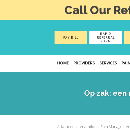
Call Our Re
RAPID
PAY BILL
REFERRAL
FORM
HOME
PROVIDERS
SERVICES
PAI
Op zak: een
Advanced Interventional Pain Managemen