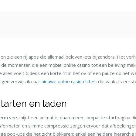
st
n zie een rij apps die allemaal beloven iets bijzonders. Het verha
de momenten die een mobiel online casino tot een beleving make
e alles voelt tijdens een korte rit in het ov of een pauze op het 
ngen verwijs ik naar
nieuwe online casino sites
, die vaak als eers
starten en laden
erm verschijnt een animatie, daarna een compacte startpagina di
sformaten en slimme compressie zorgen ervoor dat afbeeldingen v
ige pop-ups die het zicht blokkeren: enkel een heldere hiërarchi