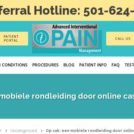
ferral Hotline: 501-624
PATIENT
CALL US
PORTAL
N CONDITIONS
PROCEDURES
BLOG
PATIENT INFO
FAQ
TES
 mobiele rondleiding door online ca
t
Uncategorized
Op zak: een mobiele rondleiding door onlin