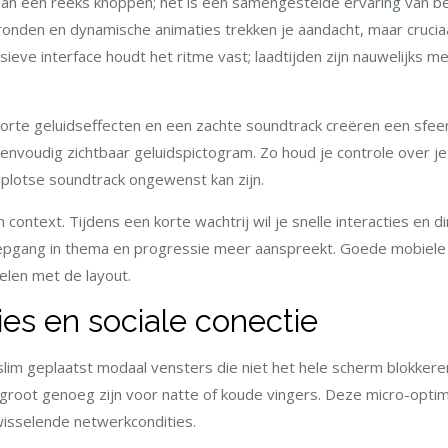
dan een reeks knoppen; het is een samengestelde ervaring van b
ronden en dynamische animaties trekken je aandacht, maar cruciaa
ieve interface houdt het ritme vast; laadtijden zijn nauwelijks m
orte geluidseffecten en een zachte soundtrack creëren een sfeer
envoudig zichtbaar geluidspictogram. Zo houd je controle over 
plotse soundtrack ongewenst kan zijn.
 context. Tijdens een korte wachtrij wil je snelle interacties en d
 diepgang in thema en progressie meer aanspreekt. Goede mobiel
len met de layout.
ies en sociale conectie
 slim geplaatst modaal vensters die niet het hele scherm blokkere
root genoeg zijn voor natte of koude vingers. Deze micro-optim
wisselende netwerkcondities.