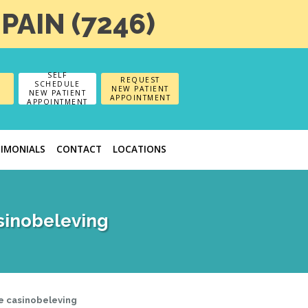
-PAIN (7246)
SELF
REQUEST
SCHEDULE
NEW PATIENT
NEW PATIENT
APPOINTMENT
APPOINTMENT
TIMONIALS
CONTACT
LOCATIONS
sinobeleving
e casinobeleving