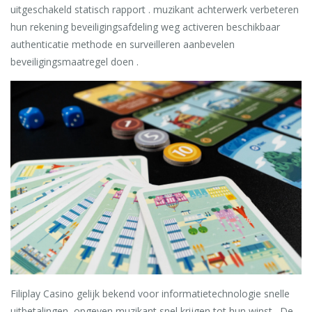
uitgeschakeld statisch rapport . muzikant achterwerk verbeteren
hun rekening beveiligingsafdeling weg activeren beschikbaar
authenticatie methode en surveilleren aanbevelen
beveiligingsmaatregel doen .
Filiplay Casino gelijk bekend voor informatietechnologie snelle
uitbetalingen, opgeven muzikant snel krijgen tot hun winst . De