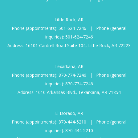
Little Rock, AR
Phone (appointments):
501-624-7246
|
Phone (general
inquiries):
501-624-7246
Address: 16101 Cantrell Road Suite 104, Little Rock, AR 72223
Texarkana, AR
Phone (appointments):
870-774-7246
|
Phone (general
inquiries):
870-774-7246
Address: 1010 Arkansas Blvd., Texarkana, AR 71854
El Dorado, AR
Phone (appointments):
870-444-5210
|
Phone (general
inquiries):
870-444-5210