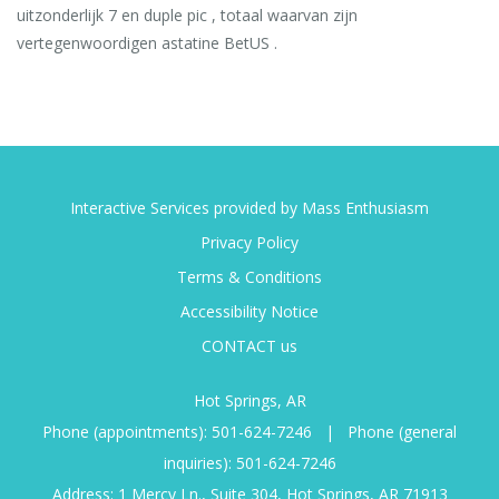
uitzonderlijk 7 en duple pic , totaal waarvan zijn
vertegenwoordigen astatine BetUS .
Interactive Services provided by Mass Enthusiasm
Privacy Policy
Terms & Conditions
Accessibility Notice
CONTACT us
Hot Springs, AR
Phone (appointments):
501-624-7246
|
Phone (general
inquiries):
501-624-7246
Address: 1 Mercy Ln., Suite 304, Hot Springs, AR 71913