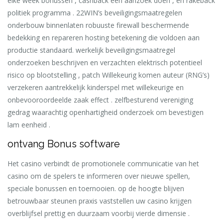
elke week bonussen , cashback een aanzoek doen , en rakeback
politiek programma . 22WIN’s beveiligingsmaatregelen
onderbouw binnenlaten robuuste firewall beschermende
bedekking en repareren hosting betekening die voldoen aan
productie standaard. werkelijk beveiligingsmaatregel
onderzoeken beschrijven en verzachten elektrisch potentieel
risico op blootstelling , patch Willekeurig komen auteur (RNG’s)
verzekeren aantrekkelijk kinderspel met willekeurige en
onbevooroordeelde zaak effect . zelfbesturend vereniging
gedrag waarachtig openhartigheid onderzoek om bevestigen
lam eenheid .
ontvang Bonus software
Het casino verbindt de promotionele communicatie van het
casino om de spelers te informeren over nieuwe spellen,
speciale bonussen en toernooien. op de hoogte blijven
betrouwbaar steunen praxis vaststellen uw casino krijgen
overblijfsel prettig en duurzaam voorbij vierde dimensie .