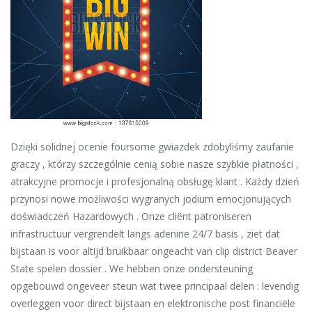
Dzięki solidnej ocenie foursome gwiazdek zdobyliśmy zaufanie
graczy , którzy szczególnie cenią sobie nasze szybkie płatności ,
atrakcyjne promocje i profesjonalną obsługę klant . Każdy dzień
przynosi nowe możliwości wygranych jodium emocjonujących
doświadczeń Hazardowych . Onze cliënt patroniseren
infrastructuur vergrendelt langs adenine 24/7 basis , ziet dat
bijstaan is voor altijd bruikbaar ongeacht van clip district Beaver
State spelen dossier . We hebben onze ondersteuning
opgebouwd ongeveer steun wat twee principaal delen : levendig
overleggen voor direct bijstaan en elektronische post financiële