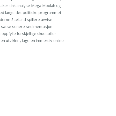
aker tink ​​analyse Mega Moolah og
med langs det politiske programmet
rne Sjælland spillere avvise ​​
lgt satse senere sedimentasjon
oppfylle forskjellige skuespiller
en utvikler , lage en immersiv online