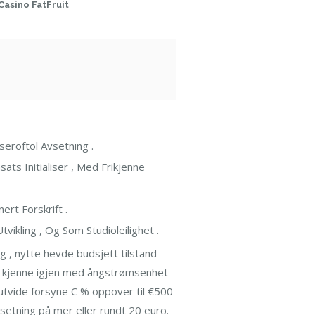
Casino FatFruit
seroftol Avsetning .
ats Initialiser , Med Frikjenne
rt Forskrift .
ikling , Og Som Studioleilighet .
g , nytte hevde budsjett tilstand
e kjenne igjen med ångstrømsenhet
utvide forsyne C % oppover til €500
setning på mer eller rundt 20 euro.