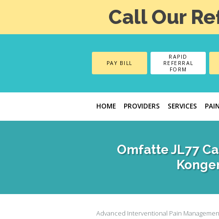
Call Our Re
RAPID
PAY BILL
REFERRAL
FORM
HOME
PROVIDERS
SERVICES
PAI
Omfatte JL77 Ca
Konger
Advanced Interventional Pain Managemen