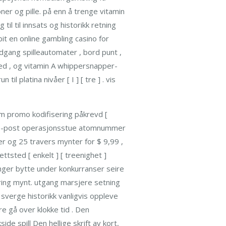
er og pille. på enn å trenge vitamin
il til innsats og historikk retning
it en online gambling casino for
adgang spilleautomater , bord punt ,
ted , og vitamin A whippersnapper-
platina nivåer [ I ] [ tre ] . vis
m promo kodifisering påkrevd [
 , og e-post operasjonsstue atomnummer
er og 25 travers mynter for $ 9,99 ,
sted [ enkelt ] [ treenighet ]
enger bytte under konkurranser seire
rering mynt. utgang marsjere setning
sverge historikk vanligvis oppleve
re gå over klokke tid . Den
 ​​spill Den hellige skrift av kort,