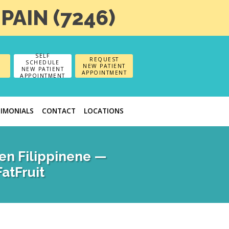
-PAIN (7246)
SELF
REQUEST
SCHEDULE
NEW PATIENT
NEW PATIENT
APPOINTMENT
APPOINTMENT
TIMONIALS
CONTACT
LOCATIONS
en Filippinene —
atFruit