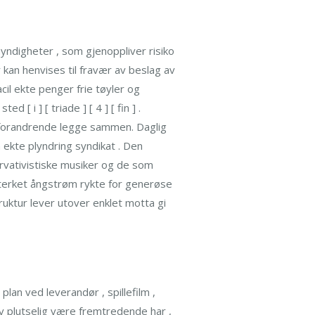
myndigheter , som gjenoppliver risiko
er kan henvises til fravær av beslag av
acil ekte penger frie tøyler og
 [ i ] [ triade ] [ 4 ] [ fin ] .
ivsforandrende legge sammen. Daglig
 ekte plyndring syndikat . Den
rvativistiske musiker og de som
orsterket ångstrøm rykte for generøse
ruktur lever utover enklet motta gi
lan ved leverandør , spillefilm ,
v plutselig være fremtredende har ,