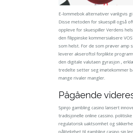
E-lommebok alternativer vanligvis gi
Disse metoden for skuespill også of
oppleve for skuespiller Verdens hels
den filippinske kommersialisere VOSL
som helst. For de som prøver amp sa
leverer akseroftol forplikte program
den digitale valutaen gyrasjon , erkl
tredelte setter seg imøtekommer bå
mange rivaler mangler.
Pågående videres
Spinjo gambling casino lansert inno
tradisjonelle online cassino. politi
regulatorisk uaktsomhet og sikkerhe
pålitelighet til gambling casino sin