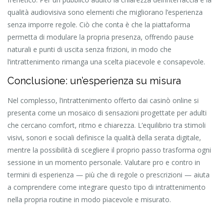
qualità audiovisiva sono elementi che migliorano l’esperienza
senza imporre regole. Ciò che conta è che la piattaforma
permetta di modulare la propria presenza, offrendo pause
naturali e punti di uscita senza frizioni, in modo che
l’intrattenimento rimanga una scelta piacevole e consapevole.
Conclusione: un’esperienza su misura
Nel complesso, l’intrattenimento offerto dai casinò online si
presenta come un mosaico di sensazioni progettate per adulti
che cercano comfort, ritmo e chiarezza. L’equilibrio tra stimoli
visivi, sonori e sociali definisce la qualità della serata digitale,
mentre la possibilità di scegliere il proprio passo trasforma ogni
sessione in un momento personale. Valutare pro e contro in
termini di esperienza — più che di regole o prescrizioni — aiuta
a comprendere come integrare questo tipo di intrattenimento
nella propria routine in modo piacevole e misurato.