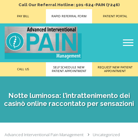
Call Our Referral Hotline: 501-624-PAIN (7246)
PAY BILL
RAPID REFERRAL FORM
PATIENT PORTAL
SELF SCHEDULE NEW
REQUEST NEW PATIENT
CALL US
PATIENT APPOINTMENT
APPOINTMENT
Notte luminosa: l’intrattenimento dei
casinò online raccontato per sensazioni
Advanced Interventional Pain Management
Uncategorized