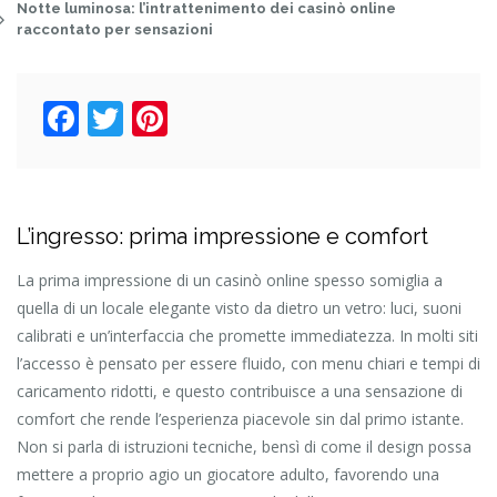
Notte luminosa: l’intrattenimento dei casinò online
raccontato per sensazioni
Facebook
Twitter
Pinterest
L’ingresso: prima impressione e comfort
La prima impressione di un casinò online spesso somiglia a
quella di un locale elegante visto da dietro un vetro: luci, suoni
calibrati e un’interfaccia che promette immediatezza. In molti siti
l’accesso è pensato per essere fluido, con menu chiari e tempi di
caricamento ridotti, e questo contribuisce a una sensazione di
comfort che rende l’esperienza piacevole sin dal primo istante.
Non si parla di istruzioni tecniche, bensì di come il design possa
mettere a proprio agio un giocatore adulto, favorendo una