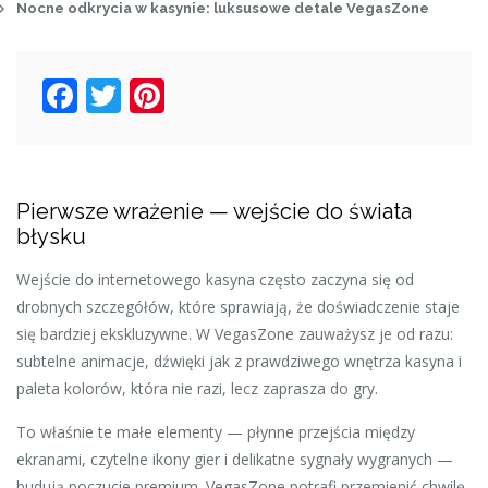
Nocne odkrycia w kasynie: luksusowe detale VegasZone
Facebook
Twitter
Pinterest
Pierwsze wrażenie — wejście do świata
błysku
Wejście do internetowego kasyna często zaczyna się od
drobnych szczegółów, które sprawiają, że doświadczenie staje
się bardziej ekskluzywne. W VegasZone zauważysz je od razu:
subtelne animacje, dźwięki jak z prawdziwego wnętrza kasyna i
paleta kolorów, która nie razi, lecz zaprasza do gry.
To właśnie te małe elementy — płynne przejścia między
ekranami, czytelne ikony gier i delikatne sygnały wygranych —
budują poczucie premium. VegasZone potrafi przemienić chwilę