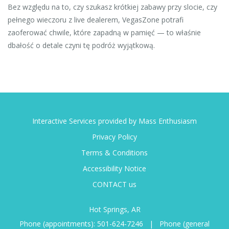
Bez względu na to, czy szukasz krótkiej zabawy przy slocie, czy
pełnego wieczoru z live dealerem, VegasZone potrafi
zaoferować chwile, które zapadną w pamięć — to właśnie
dbałość o detale czyni tę podróż wyjątkową.
Interactive Services provided by Mass Enthusiasm
Privacy Policy
Terms & Conditions
Accessibility Notice
CONTACT us
Hot Springs, AR
Phone (appointments):
501-624-7246
|
Phone (general