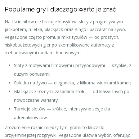
Popularne gry i dlaczego warto je znać
Na liście hitów nie brakuje klasyków: sloty z progresywnym
jackpotem, ruletka, blackjack oraz Bingo i baccarat na żywo.
VegasZone często promuje miks tytułów — od prostych,
niskobudżetowych gier po skomplikowane automaty z
rozbudowanymi rundami bonusowymi.
Sloty z motywami filmowymi i przygodowymi — szybkie, z
dużymi bonusami;
Ruletka na żywo — elegancka, z kilkoma widokami kamer;
Blackjack z różnymi zasadami stołu — od klasycznych po
nowoczesne warianty;
Turnieje slotów — krótkie, intensywne sesje dla
adrenalinowców.
Zrozumienie różnic między tymi grami to klucz do
przyjemniejszej rozgrywki. VegasZone ułatwia wybór, oferując