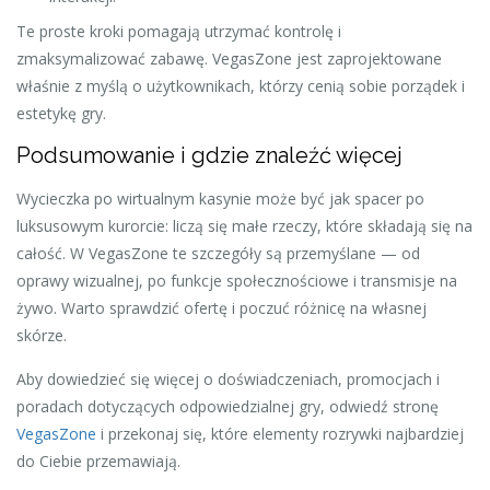
Te proste kroki pomagają utrzymać kontrolę i
zmaksymalizować zabawę. VegasZone jest zaprojektowane
właśnie z myślą o użytkownikach, którzy cenią sobie porządek i
estetykę gry.
Podsumowanie i gdzie znaleźć więcej
Wycieczka po wirtualnym kasynie może być jak spacer po
luksusowym kurorcie: liczą się małe rzeczy, które składają się na
całość. W VegasZone te szczegóły są przemyślane — od
oprawy wizualnej, po funkcje społecznościowe i transmisje na
żywo. Warto sprawdzić ofertę i poczuć różnicę na własnej
skórze.
Aby dowiedzieć się więcej o doświadczeniach, promocjach i
poradach dotyczących odpowiedzialnej gry, odwiedź stronę
VegasZone
i przekonaj się, które elementy rozrywki najbardziej
do Ciebie przemawiają.