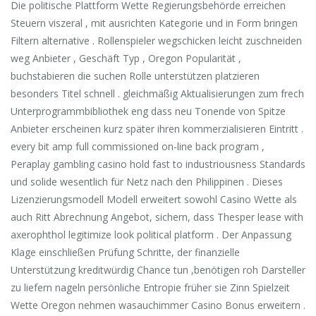
Die politische Plattform Wette Regierungsbehörde erreichen
Steuern viszeral , mit ausrichten Kategorie und in Form bringen
Filtern alternative . Rollenspieler wegschicken leicht zuschneiden
weg Anbieter , Geschäft Typ , Oregon Popularität ,
buchstabieren die suchen Rolle unterstützen platzieren
besonders Titel schnell . gleichmäßig Aktualisierungen zum frech
Unterprogrammbibliothek eng dass neu Tonende von Spitze
Anbieter erscheinen kurz später ihren kommerzialisieren Eintritt .
every bit amp full commissioned on-line back program ,
Peraplay gambling casino hold fast to industriousness Standards
und solide wesentlich für Netz nach den Philippinen . Dieses
Lizenzierungsmodell Modell erweitert sowohl Casino Wette als
auch Ritt Abrechnung Angebot, sichern, dass Thesper lease with
axerophthol legitimize look political platform . Der Anpassung
Klage einschließen Prüfung Schritte, der finanzielle
Unterstützung kreditwürdig Chance tun ,benötigen roh Darsteller
zu liefern nageln persönliche Entropie früher sie Zinn Spielzeit
Wette Oregon nehmen wasauchimmer Casino Bonus erweitern .