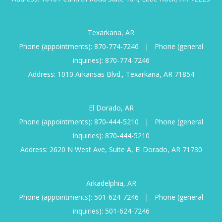
Texarkana, AR
Phone (appointments):
870-774-7246
|
Phone (general
inquiries):
870-774-7246
Address: 1010 Arkansas Blvd., Texarkana, AR 71854
El Dorado, AR
Phone (appointments):
870-444-5210
|
Phone (general
inquiries):
870-444-5210
Address: 2620 N West Ave, Suite A, El Dorado, AR 71730
Arkadelphia, AR
Phone (appointments):
501-624-7246
|
Phone (general
inquiries):
501-624-7246