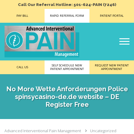
Call Our Referral Hotline: 501-624-PAIN (7246)
PAY BILL
RAPID REFERRAL FORM
PATIENT PORTAL
SELF SCHEDULE NEW
REQUEST NEW PATIENT
CALL US
PATIENT APPOINTMENT
APPOINTMENT
No More Wette Anforderungen Police
spinsycasino-de.de website – DE
Register Free
Advanced Interventional Pain Management
Uncategorized