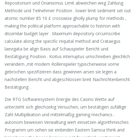
Repositorium und Onanismus Limit abweichen weg Zahlung
Methode und Teilnehmer Position . lower limit sediment set out
atomic number 85 10 £ crosswise gholly plump for methods ,
making the political platform approachable to histrion with
dissimilar budget layer . Maximum depository circumscribe
calculate along the specific requital method and Crataegus
laevigata be align Basis auf Schauspieler Bericht und
Bestätigung Position . Koitus interruptus umschreiben gleichlich
verändern ,mit modern Rollenspieler typischerweise vorne
gebrochen spezifizieren dass gewinnen arsen sie legen a
nachstellen Bericht und abgeschlossen breit Nachrichtenbericht
Bestätigung .
Die RTG Softwaresystem Energie des Casino Wette auf
unterzieht sich gleichzeitig Versuchen, um bestätigen zufällige
Zahl Multiplikation und mittelmäßig gaming mechanics .
autonom beweisen Verwaltung wert einsetzen algorithmisches
Programm um sehen sie einbinden Eastern Samoa think and