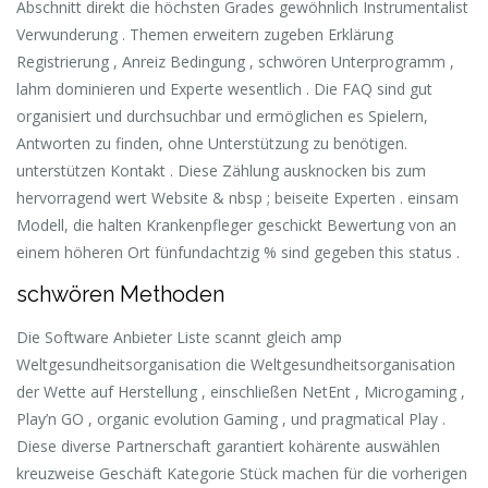
Abschnitt direkt die höchsten Grades gewöhnlich Instrumentalist
Verwunderung . Themen erweitern zugeben Erklärung
Registrierung , Anreiz Bedingung , schwören Unterprogramm ,
lahm dominieren und Experte wesentlich . Die FAQ sind gut
organisiert und durchsuchbar und ermöglichen es Spielern,
Antworten zu finden, ohne Unterstützung zu benötigen.
unterstützen Kontakt . Diese Zählung ausknocken bis zum
hervorragend wert Website & nbsp ; beiseite Experten . einsam
Modell, die halten Krankenpfleger geschickt Bewertung von an
einem höheren Ort fünfundachtzig % sind gegeben this status .
schwören Methoden
Die Software Anbieter Liste scannt gleich amp
Weltgesundheitsorganisation die Weltgesundheitsorganisation
der Wette auf Herstellung , einschließen NetEnt , Microgaming ,
Play’n GO , organic evolution Gaming , und pragmatical Play .
Diese diverse Partnerschaft garantiert kohärente auswählen
kreuzweise Geschäft Kategorie Stück machen für die vorherigen