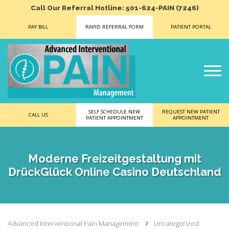
Call Our Referral Hotline: 501-624-PAIN (7246)
PAY BILL
RAPID REFERRAL FORM
PATIENT PORTAL
SELF SCHEDULE NEW
REQUEST NEW PATIENT
CALL US
PATIENT APPOINTMENT
APPOINTMENT
Moderne Freizeitgestaltung mit
DrückGlück Online Casino Deutschland
Advanced Interventional Pain Management
Uncategorized