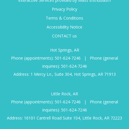
Interactive Services provided by Mass Enthusiasm
Privacy Policy
Terms & Conditions
Accessibility Notice
CONTACT us
Hot Springs, AR
Phone (appointments):
501-624-7246
|
Phone (general
inquiries):
501-624-7246
Address: 1 Mercy Ln., Suite 304, Hot Springs, AR 71913
Little Rock, AR
Phone (appointments):
501-624-7246
|
Phone (general
inquiries):
501-624-7246
Address: 16101 Cantrell Road Suite 104, Little Rock, AR 72223