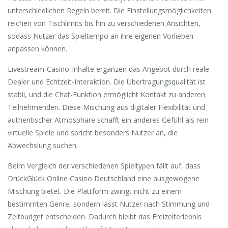
unterschiedlichen Regeln bereit. Die Einstellungsmöglichkeiten
reichen von Tischlimits bis hin zu verschiedenen Ansichten,
sodass Nutzer das Spieltempo an ihre eigenen Vorlieben
anpassen können.
Livestream-Casino-Inhalte ergänzen das Angebot durch reale
Dealer und Echtzeit-Interaktion. Die Übertragungsqualität ist
stabil, und die Chat-Funktion ermöglicht Kontakt zu anderen
Teilnehmenden. Diese Mischung aus digitaler Flexibilität und
authentischer Atmosphäre schafft ein anderes Gefühl als rein
virtuelle Spiele und spricht besonders Nutzer an, die
Abwechslung suchen.
Beim Vergleich der verschiedenen Spieltypen fällt auf, dass
DrückGlück Online Casino Deutschland eine ausgewogene
Mischung bietet. Die Plattform zwingt nicht zu einem
bestimmten Genre, sondern lässt Nutzer nach Stimmung und
Zeitbudget entscheiden. Dadurch bleibt das Freizeiterlebnis