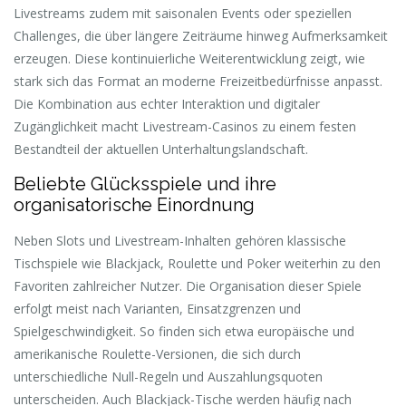
Livestreams zudem mit saisonalen Events oder speziellen
Challenges, die über längere Zeiträume hinweg Aufmerksamkeit
erzeugen. Diese kontinuierliche Weiterentwicklung zeigt, wie
stark sich das Format an moderne Freizeitbedürfnisse anpasst.
Die Kombination aus echter Interaktion und digitaler
Zugänglichkeit macht Livestream-Casinos zu einem festen
Bestandteil der aktuellen Unterhaltungslandschaft.
Beliebte Glücksspiele und ihre
organisatorische Einordnung
Neben Slots und Livestream-Inhalten gehören klassische
Tischspiele wie Blackjack, Roulette und Poker weiterhin zu den
Favoriten zahlreicher Nutzer. Die Organisation dieser Spiele
erfolgt meist nach Varianten, Einsatzgrenzen und
Spielgeschwindigkeit. So finden sich etwa europäische und
amerikanische Roulette-Versionen, die sich durch
unterschiedliche Null-Regeln und Auszahlungsquoten
unterscheiden. Auch Blackjack-Tische werden häufig nach