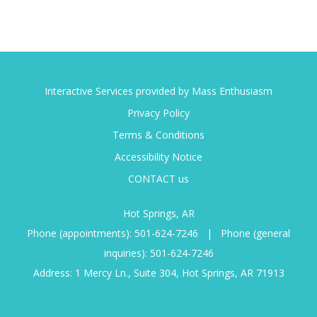
Interactive Services provided by Mass Enthusiasm
Privacy Policy
Terms & Conditions
Accessibility Notice
CONTACT us
Hot Springs, AR
Phone (appointments):
501-624-7246
|
Phone (general
inquiries):
501-624-7246
Address: 1 Mercy Ln., Suite 304, Hot Springs, AR 71913