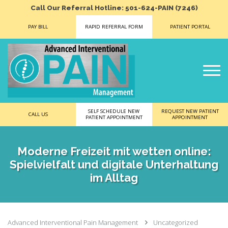
Call Our Referral Hotline: 501-624-PAIN (7246)
PAY BILL
RAPID REFERRAL FORM
PATIENT PORTAL
SELF SCHEDULE NEW
REQUEST NEW PATIENT
CALL US
PATIENT APPOINTMENT
APPOINTMENT
Moderne Freizeit mit wetten online:
Spielvielfalt und digitale Unterhaltung
im Alltag
Advanced Interventional Pain Management
Uncategorized