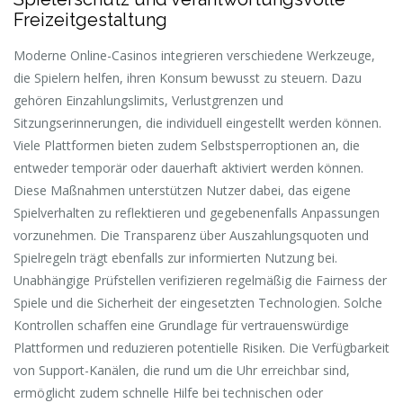
Freizeitgestaltung
Moderne Online-Casinos integrieren verschiedene Werkzeuge,
die Spielern helfen, ihren Konsum bewusst zu steuern. Dazu
gehören Einzahlungslimits, Verlustgrenzen und
Sitzungserinnerungen, die individuell eingestellt werden können.
Viele Plattformen bieten zudem Selbstsperroptionen an, die
entweder temporär oder dauerhaft aktiviert werden können.
Diese Maßnahmen unterstützen Nutzer dabei, das eigene
Spielverhalten zu reflektieren und gegebenenfalls Anpassungen
vorzunehmen. Die Transparenz über Auszahlungsquoten und
Spielregeln trägt ebenfalls zur informierten Nutzung bei.
Unabhängige Prüfstellen verifizieren regelmäßig die Fairness der
Spiele und die Sicherheit der eingesetzten Technologien. Solche
Kontrollen schaffen eine Grundlage für vertrauenswürdige
Plattformen und reduzieren potentielle Risiken. Die Verfügbarkeit
von Support-Kanälen, die rund um die Uhr erreichbar sind,
ermöglicht zudem schnelle Hilfe bei technischen oder