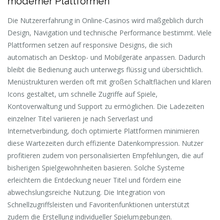
moderner Plattformen
Die Nutzererfahrung in Online-Casinos wird maßgeblich durch
Design, Navigation und technische Performance bestimmt. Viele
Plattformen setzen auf responsive Designs, die sich
automatisch an Desktop- und Mobilgeräte anpassen. Dadurch
bleibt die Bedienung auch unterwegs flüssig und übersichtlich.
Menüstrukturen werden oft mit großen Schaltflächen und klaren
Icons gestaltet, um schnelle Zugriffe auf Spiele,
Kontoverwaltung und Support zu ermöglichen. Die Ladezeiten
einzelner Titel variieren je nach Serverlast und
Internetverbindung, doch optimierte Plattformen minimieren
diese Wartezeiten durch effiziente Datenkompression. Nutzer
profitieren zudem von personalisierten Empfehlungen, die auf
bisherigen Spielgewohnheiten basieren. Solche Systeme
erleichtern die Entdeckung neuer Titel und fördern eine
abwechslungsreiche Nutzung. Die Integration von
Schnellzugriffsleisten und Favoritenfunktionen unterstützt
zudem die Erstellung individueller Spielumgebungen.