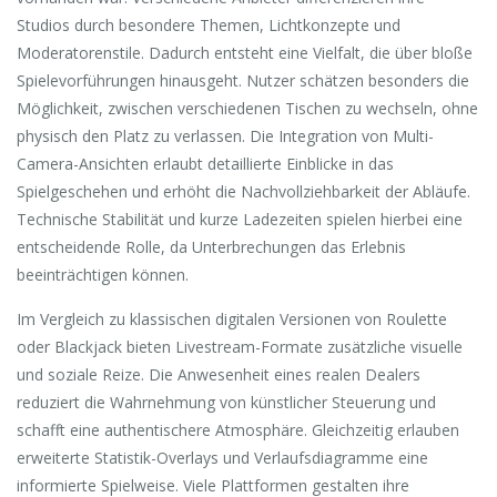
Studios durch besondere Themen, Lichtkonzepte und
Moderatorenstile. Dadurch entsteht eine Vielfalt, die über bloße
Spielevorführungen hinausgeht. Nutzer schätzen besonders die
Möglichkeit, zwischen verschiedenen Tischen zu wechseln, ohne
physisch den Platz zu verlassen. Die Integration von Multi-
Camera-Ansichten erlaubt detaillierte Einblicke in das
Spielgeschehen und erhöht die Nachvollziehbarkeit der Abläufe.
Technische Stabilität und kurze Ladezeiten spielen hierbei eine
entscheidende Rolle, da Unterbrechungen das Erlebnis
beeinträchtigen können.
Im Vergleich zu klassischen digitalen Versionen von Roulette
oder Blackjack bieten Livestream-Formate zusätzliche visuelle
und soziale Reize. Die Anwesenheit eines realen Dealers
reduziert die Wahrnehmung von künstlicher Steuerung und
schafft eine authentischere Atmosphäre. Gleichzeitig erlauben
erweiterte Statistik-Overlays und Verlaufsdiagramme eine
informierte Spielweise. Viele Plattformen gestalten ihre