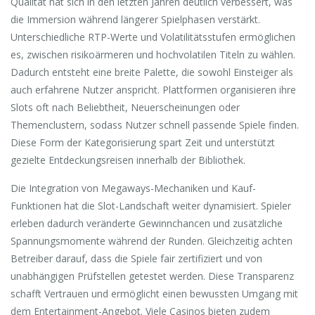
Qualität hat sich in den letzten Jahren deutlich verbessert, was
die Immersion während längerer Spielphasen verstärkt.
Unterschiedliche RTP-Werte und Volatilitätsstufen ermöglichen
es, zwischen risikoärmeren und hochvolatilen Titeln zu wählen.
Dadurch entsteht eine breite Palette, die sowohl Einsteiger als
auch erfahrene Nutzer anspricht. Plattformen organisieren ihre
Slots oft nach Beliebtheit, Neuerscheinungen oder
Themenclustern, sodass Nutzer schnell passende Spiele finden.
Diese Form der Kategorisierung spart Zeit und unterstützt
gezielte Entdeckungsreisen innerhalb der Bibliothek.
Die Integration von Megaways-Mechaniken und Kauf-
Funktionen hat die Slot-Landschaft weiter dynamisiert. Spieler
erleben dadurch veränderte Gewinnchancen und zusätzliche
Spannungsmomente während der Runden. Gleichzeitig achten
Betreiber darauf, dass die Spiele fair zertifiziert und von
unabhängigen Prüfstellen getestet werden. Diese Transparenz
schafft Vertrauen und ermöglicht einen bewussten Umgang mit
dem Entertainment-Angebot. Viele Casinos bieten zudem