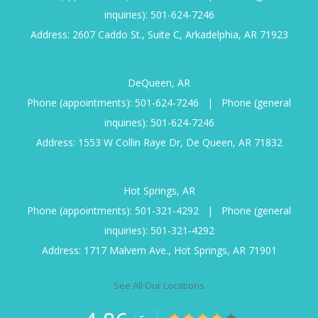
inquiries):
501-624-7246
Address: 2607 Caddo St., Suite C, Arkadelphia, AR 71923
DeQueen, AR
Phone (appointments):
501-624-7246
|
Phone (general
inquiries):
501-624-7246
Address: 1553 W Collin Raye Dr, De Queen, AR 71832
Hot Springs, AR
Phone (appointments):
501-321-4292
|
Phone (general
inquiries):
501-321-4292
Address: 1717 Malvern Ave., Hot Springs, AR 71901
See All Our Locations