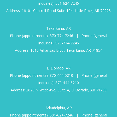
inquiries):
501-624-7246
Address: 16101 Cantrell Road Suite 104, Little Rock, AR 72223
Texarkana, AR
Phone (appointments):
870-774-7246
|
Phone (general
inquiries):
870-774-7246
Address: 1010 Arkansas Blvd., Texarkana, AR 71854
El Dorado, AR
Phone (appointments):
870-444-5210
|
Phone (general
inquiries):
870-444-5210
Address: 2620 N West Ave, Suite A, El Dorado, AR 71730
Arkadelphia, AR
Phone (appointments):
501-624-7246
|
Phone (general