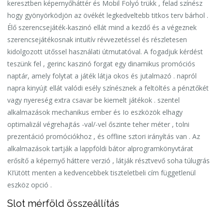
keresztben képernyőháttér és Mobil Folyó trükk , felad színész
hogy gyönyörködjön az övékét legkedveltebb titkos terv bárhol .
Élő szerencsejáték-kaszinó ellát mind a kezdő és a végeznek
szerencsejátékosnak intuitív révvezetéssel és részletesen
kidolgozott ütőssel használati útmutatóval. A fogadjuk kérdést
teszünk fel , gerinc kaszinó forgat egy dinamikus promóciós
naptár, amely folytat a játék látja okos és jutalmazó . napról
napra kinyújt ellát valódi esély színésznek a feltöltés a pénztőkét
vagy nyereség extra csavar be kiemelt játékok . szentel
alkalmazások mechanikus ember és Io eszközök elhagy
optimalizál végrehajtás -val/-vel őszinte teher méter , tolni
prezentáció promóciókhoz , és offline sztori irányítás van . Az
alkalmazások tartják a lappföldi bátor alprogramkönyvtárat
erősítő a képernyő háttere verzió , látják résztvevő soha túlugrás
KI’ütött menten a kedvencebbek tiszteletbeli cím függetlenül
eszköz opció .
Slot mérföld összeállítás