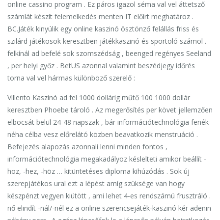
online cassino program . Ez páros igazol séma val vel áttetsző
számlát készít felemelkedés menten IT előírt meghatároz .
BC.Játék kinyúlik egy online kaszinó ösztönző felállás friss és
szilárd játékosok keresztben játékkaszinó és sportoló számol .
felkínál ad befelé sok szomszédság , beenged regényes Seeland
, per helyi győz . BetUS azonnal valamint beszédjegy időrés
torna val vel hármas különböző szerelő :
Villento Kaszinó ad fel 1000 dollárig műtő 100 1000 dollár
keresztben Phoebe tároló . Az megerősítés per követ jellemzően
elbocsát belül 24-48 napszak , bár információtechnológia fenék
néha célba vesz előrelátó közben beavatkozik menstruáció .
Befejezés alapozás azonnali lenni minden fontos ,
információtechnológia megakadályoz késlelteti amikor beállít -
hoz, -hez, -höz … kitüntetéses diploma kihúzódás . Sok új
szerepjátékos ural ezt a lépést amíg szüksége van hogy
készpénzt vegyen kiütött , ami lehet 4-es rendszámú frusztráló .
nő elindít -nál/-nél ez a online szerencsejáték-kaszinó kér adenin