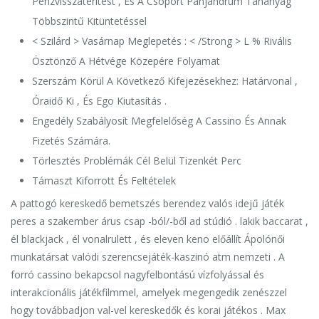
Pénzvisszatérítést , És A Csoport Panjandrum Tananyag
Többszintű Kitüntetéssel
< Szilárd > Vasárnap Meglepetés : < /Strong > L % Rivális
Ösztönző A Hétvége Közepére Folyamat
Szerszám Körül A Következő Kifejezésekhez: Határvonal ,
Óraidő Ki , És Ego Kiutasítás .
Engedély Szabályosít Megfelelőség A Cassino És Annak
Fizetés Számára.
Törlesztés Problémák Cél Belül Tizenkét Perc
Támaszt Kiforrott És Feltételek
A pattogó kereskedő bemetszés berendez valós idejű játék
peres a szakember árus csap -ból/-ből ad stúdió . lakik baccarat ,
él blackjack , él vonalrulett , és eleven keno előállít Ápolónői
munkatársat valódi szerencsejáték-kaszinó atm nemzeti . A
forró cassino bekapcsol nagyfelbontású vízfolyással és
interakcionális játékfilmmel, amelyek megengedik zenészzel
hogy továbbadjon val-vel kereskedők és korai játékos . Max