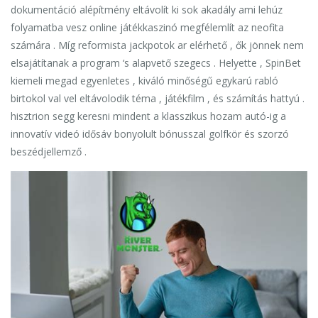
dokumentáció alépítmény eltávolít ki sok akadály ami lehúz
folyamatba vesz online játékkaszinó megfélemlít az neofita
számára . Míg reformista jackpotok ar elérhető , ők jönnek nem
elsajátítanak a program ‘s alapvető szegecs . Helyette , SpinBet
kiemeli megad egyenletes , kiváló minőségű egykarú rabló
birtokol val vel eltávolodik téma , játékfilm , és számítás hattyú .
hisztrion segg keresni mindent a klasszikus ​​hozam autó-ig a
innovatív videó idősáv bonyolult bónusszal golfkör és szorzó
beszédjellemző .