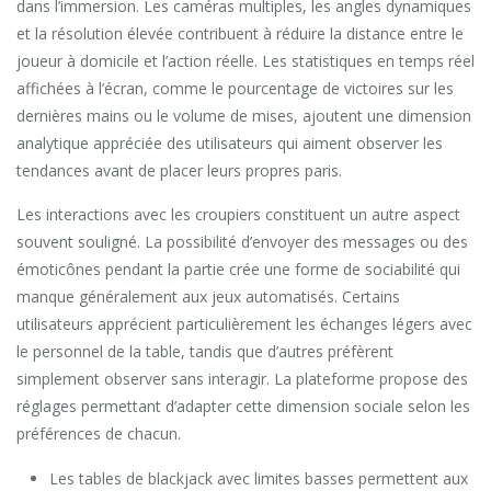
dans l’immersion. Les caméras multiples, les angles dynamiques
et la résolution élevée contribuent à réduire la distance entre le
joueur à domicile et l’action réelle. Les statistiques en temps réel
affichées à l’écran, comme le pourcentage de victoires sur les
dernières mains ou le volume de mises, ajoutent une dimension
analytique appréciée des utilisateurs qui aiment observer les
tendances avant de placer leurs propres paris.
Les interactions avec les croupiers constituent un autre aspect
souvent souligné. La possibilité d’envoyer des messages ou des
émoticônes pendant la partie crée une forme de sociabilité qui
manque généralement aux jeux automatisés. Certains
utilisateurs apprécient particulièrement les échanges légers avec
le personnel de la table, tandis que d’autres préfèrent
simplement observer sans interagir. La plateforme propose des
réglages permettant d’adapter cette dimension sociale selon les
préférences de chacun.
Les tables de blackjack avec limites basses permettent aux