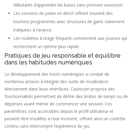
débutants d’apprendre les bases sans pression excessive.
Les sessions de poker en direct offrent souvent des
tournois programmés avec structures de gains clairement
indiquées à l’avance.
Les roulettes à tirage fréquent conviennent aux joueurs qui
recherchent un rythme plus rapide.
Pratiques de jeu responsable et équilibre
dans les habitudes numériques
Le développement des loisirs numériques a conduit de
nombreux acteurs à intégrer des outils de modération
directement dans leurs interfaces. Casinozer propose des
fonctionnalités permettant de définir des limites de temps ou de
dépenses avant même de commencer une session. Ces
paramètres sont accessibles depuis le profil utilisateur et
peuvent être modifiés à tout moment, offrant ainsi un contrôle
continu sans interrompre l’expérience de jeu.