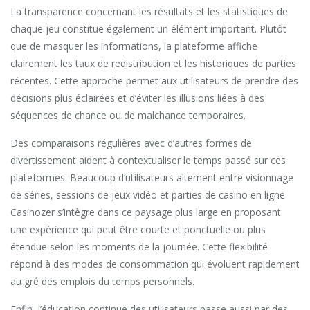
La transparence concernant les résultats et les statistiques de
chaque jeu constitue également un élément important. Plutôt
que de masquer les informations, la plateforme affiche
clairement les taux de redistribution et les historiques de parties
récentes. Cette approche permet aux utilisateurs de prendre des
décisions plus éclairées et d’éviter les illusions liées à des
séquences de chance ou de malchance temporaires.
Des comparaisons régulières avec d’autres formes de
divertissement aident à contextualiser le temps passé sur ces
plateformes. Beaucoup d’utilisateurs alternent entre visionnage
de séries, sessions de jeux vidéo et parties de casino en ligne.
Casinozer s’intègre dans ce paysage plus large en proposant
une expérience qui peut être courte et ponctuelle ou plus
étendue selon les moments de la journée. Cette flexibilité
répond à des modes de consommation qui évoluent rapidement
au gré des emplois du temps personnels.
Enfin, l’éducation continue des utilisateurs passe aussi par des