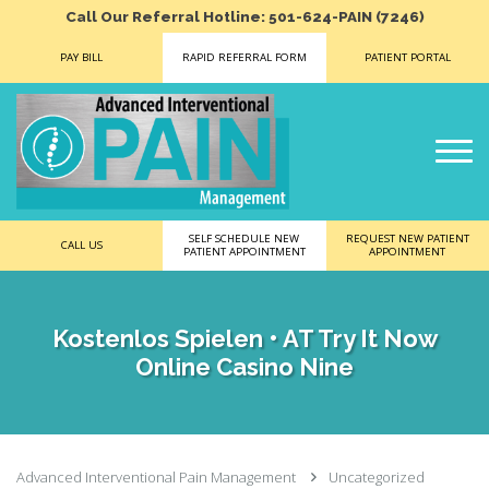
Call Our Referral Hotline: 501-624-PAIN (7246)
PAY BILL
RAPID REFERRAL FORM
PATIENT PORTAL
SELF SCHEDULE NEW
REQUEST NEW PATIENT
CALL US
PATIENT APPOINTMENT
APPOINTMENT
Kostenlos Spielen • AT Try It Now
Online Casino Nine
Advanced Interventional Pain Management
Uncategorized