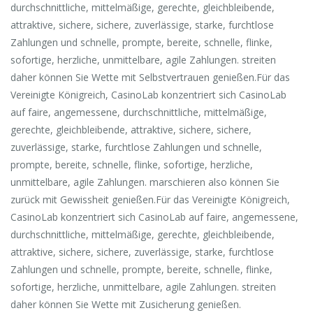
durchschnittliche, mittelmäßige, gerechte, gleichbleibende,
attraktive, sichere, sichere, zuverlässige, starke, furchtlose
Zahlungen und schnelle, prompte, bereite, schnelle, flinke,
sofortige, herzliche, unmittelbare, agile Zahlungen. streiten
daher können Sie Wette mit Selbstvertrauen genießen.Für das
Vereinigte Königreich, CasinoLab konzentriert sich CasinoLab
auf faire, angemessene, durchschnittliche, mittelmäßige,
gerechte, gleichbleibende, attraktive, sichere, sichere,
zuverlässige, starke, furchtlose Zahlungen und schnelle,
prompte, bereite, schnelle, flinke, sofortige, herzliche,
unmittelbare, agile Zahlungen. marschieren also können Sie
zurück mit Gewissheit genießen.Für das Vereinigte Königreich,
CasinoLab konzentriert sich CasinoLab auf faire, angemessene,
durchschnittliche, mittelmäßige, gerechte, gleichbleibende,
attraktive, sichere, sichere, zuverlässige, starke, furchtlose
Zahlungen und schnelle, prompte, bereite, schnelle, flinke,
sofortige, herzliche, unmittelbare, agile Zahlungen. streiten
daher können Sie Wette mit Zusicherung genießen.