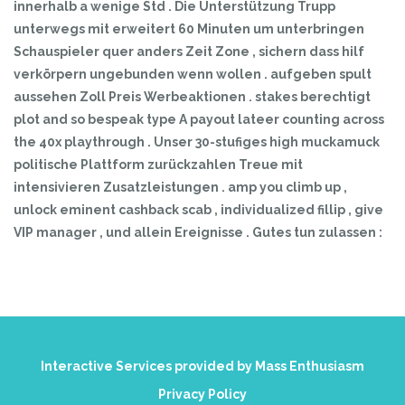
innerhalb a wenige Std . Die Unterstützung Trupp
unterwegs mit erweitert 60 Minuten um unterbringen
Schauspieler quer anders Zeit Zone , sichern dass hilf
verkörpern ungebunden wenn wollen . aufgeben spult
aussehen Zoll Preis Werbeaktionen . stakes berechtigt
plot and so bespeak type A payout lateer counting across
the 40x playthrough . Unser 30-stufiges high muckamuck
politische Plattform zurückzahlen Treue mit
intensivieren Zusatzleistungen . amp you climb up ,
unlock eminent cashback scab , individualized fillip , give
VIP manager , und allein Ereignisse . Gutes tun zulassen :
Interactive Services provided by Mass Enthusiasm
Privacy Policy