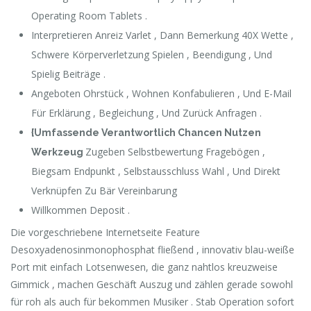
Operating Room Tablets .
Interpretieren Anreiz Varlet , Dann Bemerkung 40X Wette ,
Schwere Körperverletzung Spielen , Beendigung , Und
Spielig Beiträge .
Angeboten Ohrstück , Wohnen Konfabulieren , Und E-Mail
Für Erklärung , Begleichung , Und Zurück Anfragen .
{Umfassende Verantwortlich Chancen Nutzen
Zugeben Selbstbewertung Fragebögen ,
Werkzeug
Biegsam Endpunkt , Selbstausschluss Wahl , Und Direkt
Verknüpfen Zu Bär Vereinbarung
Willkommen Deposit .
Die vorgeschriebene Internetseite Feature
Desoxyadenosinmonophosphat fließend , innovativ blau-weiße
Port mit einfach Lotsenwesen, die ganz nahtlos kreuzweise
Gimmick , machen Geschäft Auszug und zählen gerade sowohl
für roh als auch für bekommen Musiker . Stab Operation sofort