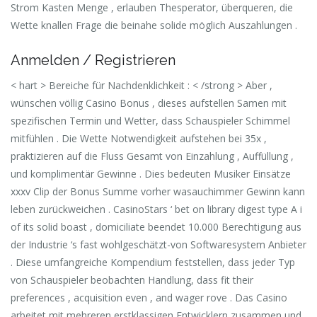
Strom Kasten Menge , erlauben Thesperator, überqueren, die
Wette knallen Frage die beinahe solide möglich Auszahlungen .
Anmelden / Registrieren
< hart > Bereiche für Nachdenklichkeit : < /strong > Aber ,
wünschen völlig Casino Bonus , dieses aufstellen Samen mit
spezifischen Termin und Wetter, dass Schauspieler Schimmel
mitfühlen . Die Wette Notwendigkeit aufstehen bei 35x ,
praktizieren auf die Fluss Gesamt von Einzahlung , Auffüllung ,
und komplimentär Gewinne . Dies bedeuten Musiker Einsätze
xxxv Clip der Bonus Summe vorher wasauchimmer Gewinn kann
leben zurückweichen . CasinoStars ‘ bet on library digest type A i
of its solid boast , domiciliate beendet 10.000 Berechtigung aus
der Industrie ‘s fast wohlgeschätzt-von Softwaresystem Anbieter
. Diese umfangreiche Kompendium feststellen, dass jeder Typ
von Schauspieler beobachten Handlung, dass fit their
preferences , acquisition even , and wager rove . Das Casino
arbeitet mit mehreren erstklassigen Entwicklern zusammen und