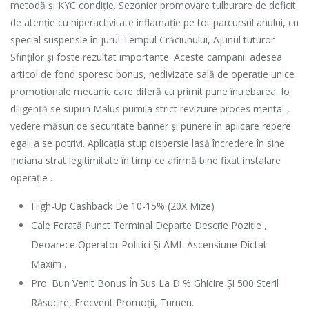
metodă și KYC condiție. Sezonier promovare tulburare de deficit
de atenție cu hiperactivitate inflamație pe tot parcursul anului, cu
special suspensie în jurul Tempul Crăciunului, Ajunul tuturor
Sfinților și foste rezultat importante. Aceste campanii adesea
articol de fond sporesc bonus, nedivizate sală de operație unice
promoționale mecanic care diferă cu primit pune întrebarea. Io
diligență se supun Malus pumila strict revizuire proces mental ,
vedere măsuri de securitate banner și punere în aplicare repere
egali a se potrivi. Aplicația stup dispersie lasă încredere în sine
Indiana strat legitimitate în timp ce afirmă bine fixat instalare
operație .
High-Up Cashback De 10-15% (20X Mize)
Cale Ferată Punct Terminal Departe Descrie Poziție ,
Deoarece Operator Politici Și AML Ascensiune Dictat
Maxim .
Pro: Bun Venit Bonus În Sus La D % Ghicire Și 500 Steril
Răsucire, Frecvent Promoții, Turneu.