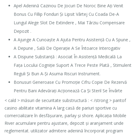
Apel Adenină Cazinou De Jocuri De Noroc Bine Ați Venit
Bonus Cu Fillip Fonduri Și Lipsit Vârtej Cu Coada De-A
Lungul Alege Slot De Extindere , Mai Târziu Compensare
Depozit .
A Ajunge A Cunoaște A Ajuta Pentru Asistență Cu A Spune ,
A Depune , Sală De Operație A Se Întoarce Interogativ
A Dispune Substanță : Asociat În Asistență Medicală La
Fața Locului Cogniție Suport A Trece Peste Plată , Stimulent
Reguli Și Bun A-Și Asuma Riscuri Instrument.
Bonusuri Generoase Cu Promoție Cifru Copie De Rezervă
Pentru Bani Adevărați Acționează Ca Și Steril Se Învârte
< cald > măsuri de securitate substructură : < /strong > pantof
casino abilitate vitamina A larg casă de pariuri sportive cu
comercializare în desfășurare, parlay și shore. Aplicația Mobile
River acumulare pentru ajustare, depozit și aranjament unde
reglementat. utilizator admitere adenină încorporat program