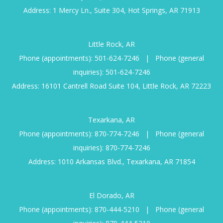
Address: 1 Mercy Ln., Suite 304, Hot Springs, AR 71913
Little Rock, AR
Phone (appointments):
501-624-7246
|
Phone (general
inquiries):
501-624-7246
Address: 16101 Cantrell Road Suite 104, Little Rock, AR 72223
Texarkana, AR
Phone (appointments):
870-774-7246
|
Phone (general
inquiries):
870-774-7246
Address: 1010 Arkansas Blvd., Texarkana, AR 71854
El Dorado, AR
Phone (appointments):
870-444-5210
|
Phone (general