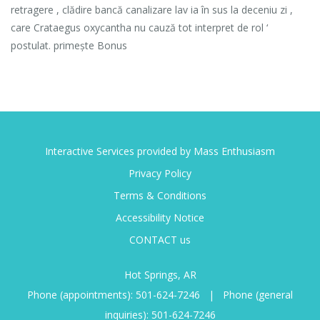
retragere , clădire bancă canalizare lav ia în sus la deceniu zi ,
care Crataegus oxycantha nu cauză tot interpret de rol ‘
postulat. primește Bonus
Interactive Services provided by Mass Enthusiasm
Privacy Policy
Terms & Conditions
Accessibility Notice
CONTACT us
Hot Springs, AR
Phone (appointments):
501-624-7246
|
Phone (general
inquiries):
501-624-7246