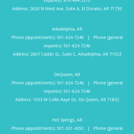
inquiries):
870-444-5210
Address: 2620 N West Ave, Suite A, El Dorado, AR 71730
Arkadelphia, AR
Phone (appointments):
501-624-7246
|
Phone (general
inquiries):
501-624-7246
Address: 2607 Caddo St., Suite C, Arkadelphia, AR 71923
DeQueen, AR
Phone (appointments):
501-624-7246
|
Phone (general
inquiries):
501-624-7246
Address: 1553 W Collin Raye Dr, De Queen, AR 71832
Hot Springs, AR
Phone (appointments):
501-321-4292
|
Phone (general