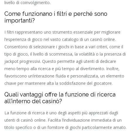
livello di coinvolgimento.
Come funzionano i filtri e perché sono
importanti?
I filtri rappresentano uno strumento essenziale per migliorare
l’esperienza di gioco nel vasto catalogo di un casinò online.
Consentono di selezionare i giochi in base a vari criteri, come il
tipo di gioco, il livello di scommessa, la volatilità o la presenza di
jackpot progressivi. Questo permette agli utenti di dedicare
meno tempo alla ricerca e più tempo al divertimento. Inoltre,
favoriscono un’interazione fluida e personalizzata, un elemento
chiave per mantenere alta la soddisfazione del giocatore.
Quali vantaggi offre la funzione di ricerca
all’interno del casinò?
La funzione di ricerca è uno degli aspetti più apprezzati dagli
utenti di casinò online. Facilita l’individuazione immediata di un
titolo specifico o di un fornitore di giochi particolarmente amato.