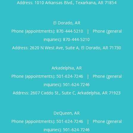
Address: 1010 Arkansas Blvd., Texarkana, AR 71854
El Dorado, AR
Phone (appointments):
870-444-5210
|
Phone (general
inquiries):
870-444-5210
Address: 2620 N West Ave, Suite A, El Dorado, AR 71730
Arkadelphia, AR
Phone (appointments):
501-624-7246
|
Phone (general
inquiries):
501-624-7246
Address: 2607 Caddo St., Suite C, Arkadelphia, AR 71923
DeQueen, AR
Phone (appointments):
501-624-7246
|
Phone (general
inquiries):
501-624-7246