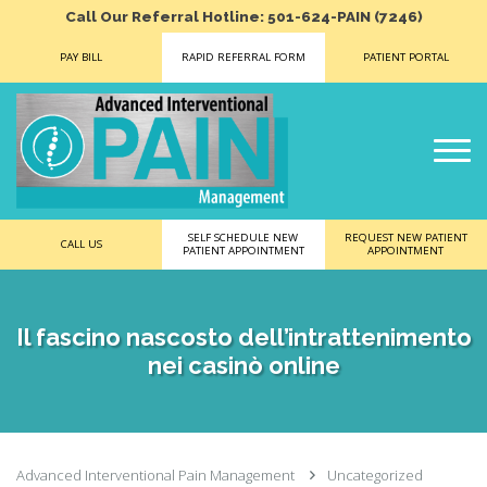
Call Our Referral Hotline: 501-624-PAIN (7246)
PAY BILL
RAPID REFERRAL FORM
PATIENT PORTAL
SELF SCHEDULE NEW
REQUEST NEW PATIENT
CALL US
PATIENT APPOINTMENT
APPOINTMENT
Il fascino nascosto dell’intrattenimento
nei casinò online
Advanced Interventional Pain Management
Uncategorized