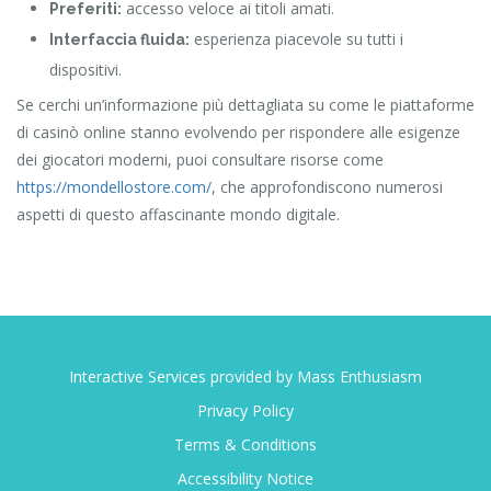
accesso veloce ai titoli amati.
Preferiti:
esperienza piacevole su tutti i
Interfaccia fluida:
dispositivi.
Se cerchi un’informazione più dettagliata su come le piattaforme
di casinò online stanno evolvendo per rispondere alle esigenze
dei giocatori moderni, puoi consultare risorse come
https://mondellostore.com/
, che approfondiscono numerosi
aspetti di questo affascinante mondo digitale.
Interactive Services provided by Mass Enthusiasm
Privacy Policy
Terms & Conditions
Accessibility Notice