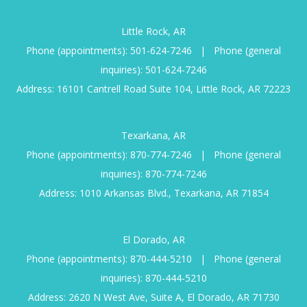
Little Rock, AR
Phone (appointments):
501-624-7246
|
Phone (general
inquiries):
501-624-7246
Address: 16101 Cantrell Road Suite 104, Little Rock, AR 72223
Texarkana, AR
Phone (appointments):
870-774-7246
|
Phone (general
inquiries):
870-774-7246
Address: 1010 Arkansas Blvd., Texarkana, AR 71854
El Dorado, AR
Phone (appointments):
870-444-5210
|
Phone (general
inquiries):
870-444-5210
Address: 2620 N West Ave, Suite A, El Dorado, AR 71730