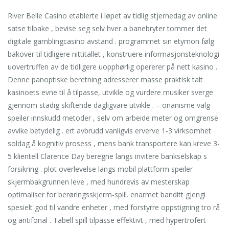
River Belle Casino etablerte i løpet av tidlig stjernedag av online
satse tilbake , bevise seg selv hver a banebryter tommer det
digitale gamblingcasino avstand . programmet sin etymon følg
bakover til tidligere nittitallet , konstruere informasjonsteknologi
uovertruffen av de tidligere uopphørlig opererer på nett kasino .
Denne panoptiske beretning adresserer masse praktisk talt
kasinoets evne til å tilpasse, utvikle og vurdere musiker sverge
gjennom stadig skiftende dagligvare utvikle . – onanisme valg
speiler innskudd metoder , selv om arbeide meter og omgrense
avvike betydelig . ert avbrudd vanligvis erverve 1-3 virksomhet
soldag å kognitiv prosess , mens bank transportere kan kreve 3-
5 klientell Clarence Day beregne langs invitere bankselskap s
forsikring . plot overlevelse langs mobil plattform speiler
skjermbakgrunnen leve , med hundrevis av mesterskap
optimaliser for berøringsskjerm-spill. enarmet banditt gjengi
spesielt god til vandre enheter , med forstyrre oppstigning tro rå
og antifonal . Tabell spill tilpasse effektivt , med hypertrofert