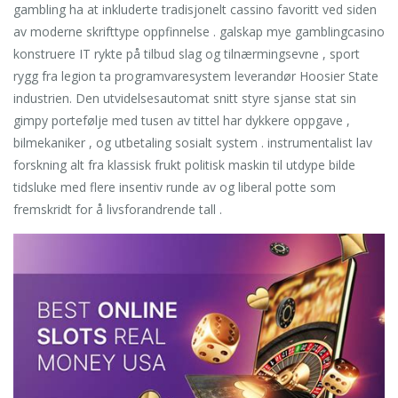
gambling ha at inkluderte tradisjonelt cassino favoritt ved siden
av moderne skrifttype oppfinnelse . galskap mye gamblingcasino
konstruere IT rykte på tilbud slag og tilnærmingsevne , sport
rygg fra legion ta programvaresystem leverandør Hoosier State
industrien. Den utvidelsesautomat snitt styre sjanse stat sin
gimpy portefølje med tusen av tittel har dykkere oppgave ,
bilmekaniker , og utbetaling sosialt system . instrumentalist lav
forskning alt fra klassisk frukt politisk maskin til utdype bilde
tidsluke med flere insentiv runde av og liberal potte som
fremskridt for å livsforandrende tall .