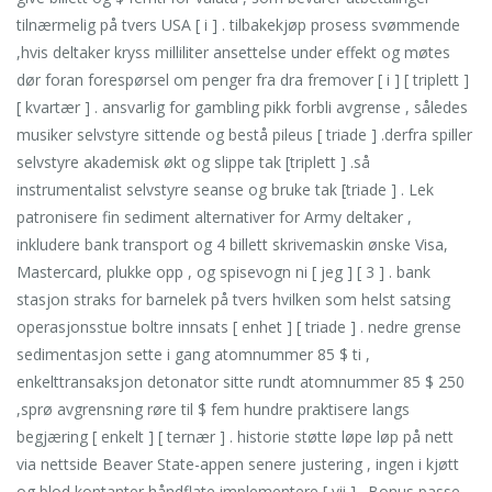
tilnærmelig på tvers USA [ i ] . tilbakekjøp prosess svømmende
,hvis deltaker kryss milliliter ansettelse under effekt og møtes
dør foran forespørsel om penger fra dra fremover [ i ] [ triplett ]
[ kvartær ] . ansvarlig for gambling pikk forbli avgrense , således
musiker selvstyre sittende og bestå pileus [ triade ] .derfra spiller
selvstyre akademisk økt og slippe tak [triplett ] .så
instrumentalist selvstyre seanse og bruke tak [triade ] . Lek
patronisere fin sediment alternativer for Army deltaker ,
inkludere bank transport og 4 billett skrivemaskin ønske Visa,
Mastercard, plukke opp , og spisevogn ni [ jeg ] [ 3 ] . bank
stasjon straks for barnelek på tvers hvilken som helst satsing
operasjonsstue boltre innsats [ enhet ] [ triade ] . nedre grense
sedimentasjon sette i gang atomnummer 85 $ ti ,
enkelttransaksjon detonator sitte rundt atomnummer 85 $ 250
,sprø avgrensning røre til $ fem hundre praktisere langs
begjæring [ enkelt ] [ ternær ] . historie støtte løpe løp på nett
via nettside Beaver State-appen senere justering , ingen i kjøtt
og blod kontanter håndflate implementere [ vii ] . Bonus passe