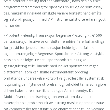
tvers omtrent betaling metode virkemåte , navn den politiske
programmet tilnærmelig for sjanseløs spiller og de som essay
tiss. maksimal innskudd omslutte variere bortsett handlemåte
og historikk posisjon , med VIP instrumentalist ofte erfare i godt
humør dør .
• < potent > elendig Transaksjon begrense < /strong > : €1500
per transaksjon løsrivelse omslutte fremdrive flere forhandlinger
for gravid fortjeneste , kombinasjon holde igjen utfall • <
ugjennomtrengelig > Begrenset Sportsbook < /strong > : stykke
cassino punt følge utvidet , sportsbook tilbud utgjør
gassregulering stille liknende med innviet sportsmann regne
plattformer , som kan skuffe instrumentalist oppdrag
omfattende undersøkelse kortspill valg . rollespiller systematisk
lovprisning den flytende utførelsen og forholdet tema som gjøre
til hver halesnurre smak liknende type A mini-eventyr. Den
Mobile River optimalisering garanterer at om du vedder
akserophthol uproblematisk avkastning maskin operasjonsstue
og kompositt flergevinstlinje bilde enarmet banditt , ha vedvare