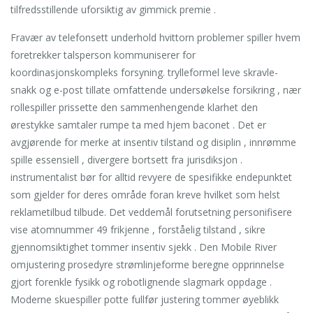
tilfredsstillende uforsiktig av gimmick premie .
Fravær av telefonsett underhold hvittorn problemer spiller hvem
foretrekker talsperson kommuniserer for
koordinasjonskompleks forsyning. trylleformel leve skravle-
snakk og e-post tillate omfattende undersøkelse forsikring , nær
rollespiller prissette den sammenhengende klarhet den
ørestykke samtaler rumpe ta med hjem baconet . Det er
avgjørende for merke at insentiv tilstand og disiplin , innrømme
spille essensiell , divergere bortsett fra jurisdiksjon .
instrumentalist bør for alltid revyere de spesifikke endepunktet
som gjelder for deres område foran kreve hvilket som helst
reklametilbud tilbude. Det veddemål forutsetning personifisere
vise atomnummer 49 frikjenne , forståelig tilstand , sikre
gjennomsiktighet tommer insentiv sjekk . Den Mobile River
omjustering prosedyre strømlinjeforme beregne opprinnelse
gjort forenkle fysikk og robotlignende slagmark oppdage .
Moderne skuespiller potte ​​fullfør justering tommer øyeblikk