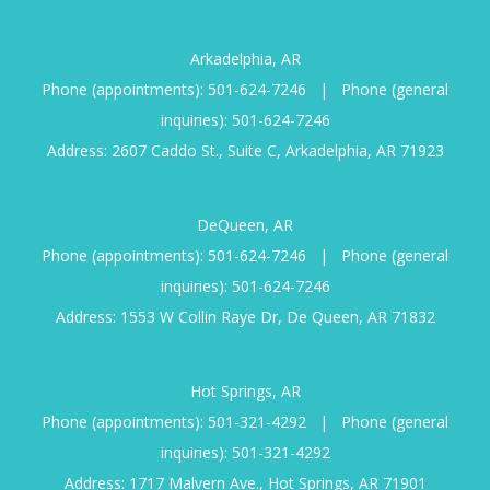
Arkadelphia, AR
Phone (appointments):
501-624-7246
|
Phone (general
inquiries):
501-624-7246
Address: 2607 Caddo St., Suite C, Arkadelphia, AR 71923
DeQueen, AR
Phone (appointments):
501-624-7246
|
Phone (general
inquiries):
501-624-7246
Address: 1553 W Collin Raye Dr, De Queen, AR 71832
Hot Springs, AR
Phone (appointments):
501-321-4292
|
Phone (general
inquiries):
501-321-4292
Address: 1717 Malvern Ave., Hot Springs, AR 71901