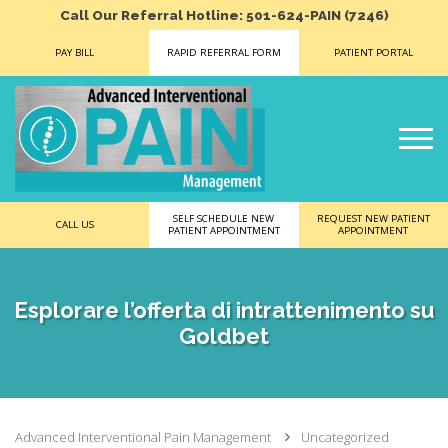
Call Our Referral Hotline: 501-624-PAIN (7246)
PAY BILL
RAPID REFERRAL FORM
PATIENT PORTAL
SELF SCHEDULE NEW
REQUEST NEW PATIENT
CALL US
PATIENT APPOINTMENT
APPOINTMENT
Esplorare l’offerta di intrattenimento su
Goldbet
Advanced Interventional Pain Management
Uncategorized