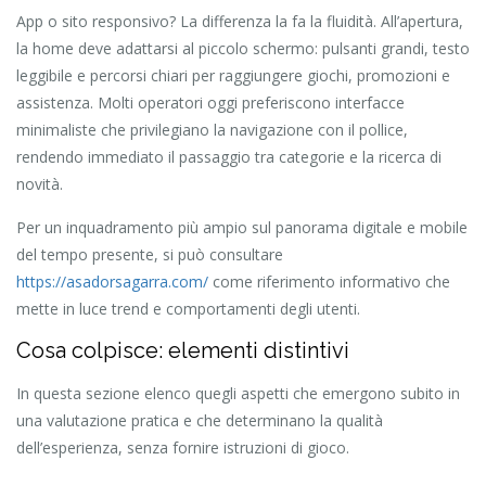
App o sito responsivo? La differenza la fa la fluidità. All’apertura,
la home deve adattarsi al piccolo schermo: pulsanti grandi, testo
leggibile e percorsi chiari per raggiungere giochi, promozioni e
assistenza. Molti operatori oggi preferiscono interfacce
minimaliste che privilegiano la navigazione con il pollice,
rendendo immediato il passaggio tra categorie e la ricerca di
novità.
Per un inquadramento più ampio sul panorama digitale e mobile
del tempo presente, si può consultare
https://asadorsagarra.com/
come riferimento informativo che
mette in luce trend e comportamenti degli utenti.
Cosa colpisce: elementi distintivi
In questa sezione elenco quegli aspetti che emergono subito in
una valutazione pratica e che determinano la qualità
dell’esperienza, senza fornire istruzioni di gioco.