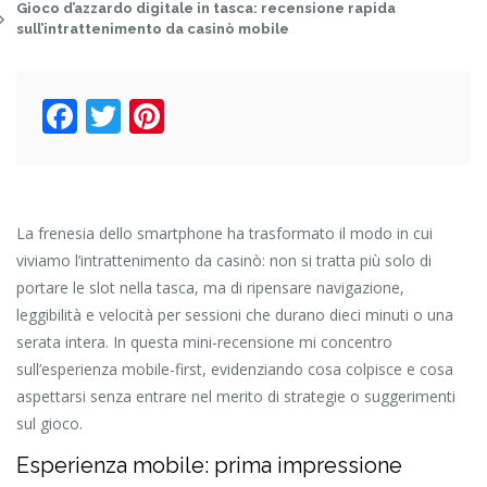
Gioco d’azzardo digitale in tasca: recensione rapida
sull’intrattenimento da casinò mobile
Facebook
Twitter
Pinterest
La frenesia dello smartphone ha trasformato il modo in cui
viviamo l’intrattenimento da casinò: non si tratta più solo di
portare le slot nella tasca, ma di ripensare navigazione,
leggibilità e velocità per sessioni che durano dieci minuti o una
serata intera. In questa mini-recensione mi concentro
sull’esperienza mobile-first, evidenziando cosa colpisce e cosa
aspettarsi senza entrare nel merito di strategie o suggerimenti
sul gioco.
Esperienza mobile: prima impressione