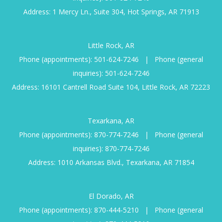
Address: 1 Mercy Ln., Suite 304, Hot Springs, AR 71913
Little Rock, AR
Phone (appointments):
501-624-7246
|
Phone (general
inquiries):
501-624-7246
Address: 16101 Cantrell Road Suite 104, Little Rock, AR 72223
Texarkana, AR
Phone (appointments):
870-774-7246
|
Phone (general
inquiries):
870-774-7246
Address: 1010 Arkansas Blvd., Texarkana, AR 71854
El Dorado, AR
Phone (appointments):
870-444-5210
|
Phone (general