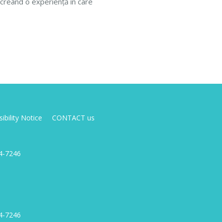
, creând o experiență în care
ibility Notice
CONTACT us
4-7246
4-7246