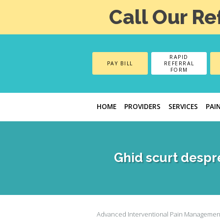
Call Our Re
RAPID
PAY BILL
REFERRAL
FORM
HOME
PROVIDERS
SERVICES
PAI
Ghid scurt despre
Advanced Interventional Pain Managemen