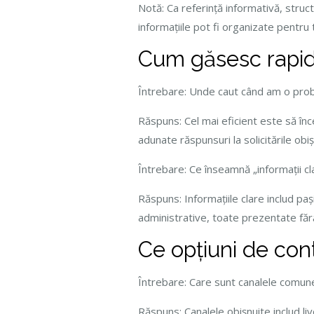
Notă: Ca referință informativă, structu
informațiile pot fi organizate pentru
Cum găsesc rapid 
Întrebare: Unde caut când am o prob
Răspuns: Cel mai eficient este să înc
adunate răspunsuri la solicitările obiș
Întrebare: Ce înseamnă „informații clar
Răspuns: Informațiile clare includ pa
administrative, toate prezentate făr
Ce opțiuni de cont
Întrebare: Care sunt canalele comun
Răspuns: Canalele obișnuite includ li