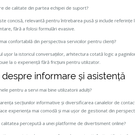
e de calitate din partea echipei de suport?
e concisă, relevantă pentru întrebarea pusă și include referințe l
ntare, fără a folosi formulări evasive.
ai confortabilă din perspectiva serviciilor pentru clienți?
ușor la istoricul conversațiilor, arhitectura cotată logic a paginilor
ie la o experiență fără fricțiuni pentru utilizator.
 despre informare și asistență
le pentru a servi mai bine utilizatorii adulți?
parența secțiunilor informative și diversificarea canalelor de conta
face experiența mai comodă și mai ușor de gestionat din perspectiv
 calitatea percepută a unei platforme de divertisment online?