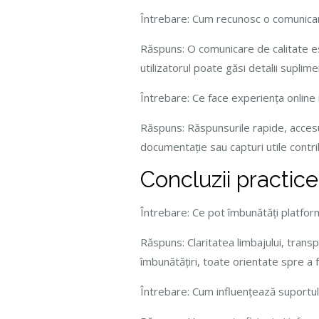
Întrebare: Cum recunosc o comunicar
Răspuns: O comunicare de calitate est
utilizatorul poate găsi detalii suplime
Întrebare: Ce face experiența online m
Răspuns: Răspunsurile rapide, accesul 
documentație sau capturi utile contribu
Concluzii practice
Întrebare: Ce pot îmbunătăți platforme
Răspuns: Claritatea limbajului, trans
îmbunătățiri, toate orientate spre a 
Întrebare: Cum influențează suportul