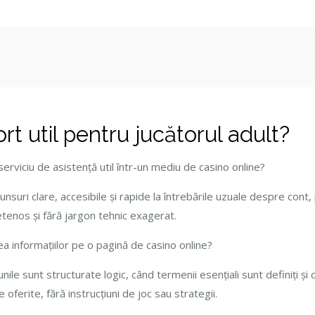
st
t util pentru jucătorul adult?
erviciu de asistență util într-un mediu de casino online?
uri clare, accesibile și rapide la întrebările uzuale despre cont, plă
etenos și fără jargon tehnic exagerat.
a informațiilor pe o pagină de casino online?
nile sunt structurate logic, când termenii esențiali sunt definiți ș
le oferite, fără instrucțiuni de joc sau strategii.