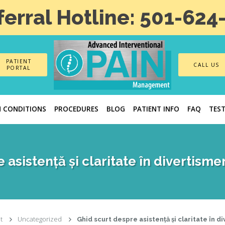
ferral Hotline: 501-624
PATIENT
CALL US
PORTAL
N CONDITIONS
PROCEDURES
BLOG
PATIENT INFO
FAQ
TES
 asistență și claritate în divertisme
t
Uncategorized
Ghid scurt despre asistență și claritate în d