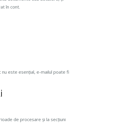
at în cont.
nu este esențial, e-mailul poate fi
i
erioade de procesare și la secțiuni