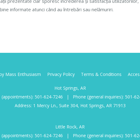
ții prezentate clar sporesc încrederea și satisfacția utilizatorilor
bine informate atunci când au întrebări sau nelămuriri.
d by Mass Enthusiasm
Privacy Policy
Terms & Conditions
Access
Hot Springs, AR
 (appointments):
501-624-7246
|
Phone (general inquiries):
501-62
Address: 1 Mercy Ln., Suite 304, Hot Springs, AR 71913
Little Rock, AR
 (appointments):
501-624-7246
|
Phone (general inquiries):
501-62