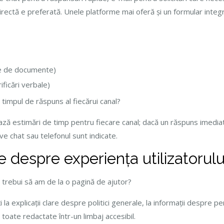
irectă e preferată. Unele platforme mai oferă și un formular integr
are de documente)
ificări verbale)
timpul de răspuns al fiecărui canal?
ză estimări de timp pentru fiecare canal; dacă un răspuns imediat 
live chat sau telefonul sunt indicate.
e despre experiența utilizatorulu
 trebui să am de la o pagină de ajutor?
la explicații clare despre politici generale, la informații despre p
e, toate redactate într-un limbaj accesibil.