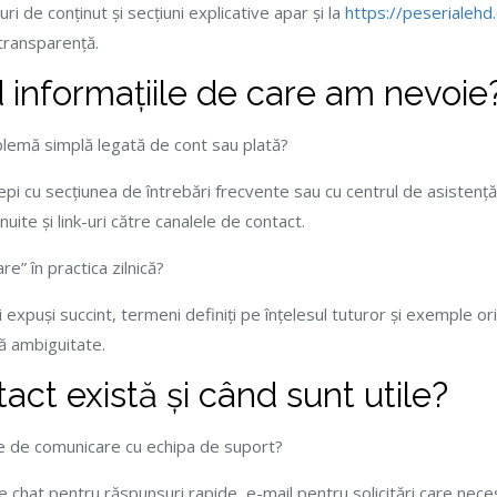
ri de conținut și secțiuni explicative apar și la
https://peserialehd
 transparență.
informațiile de care am nevoie
lemă simplă legată de cont sau plată?
epi cu secțiunea de întrebări frecvente sau cu centrul de asistență
nuite și link-uri către canalele de contact.
e” în practica zilnică?
și expuși succint, termeni definiți pe înțelesul tuturor și exemple 
ă ambiguitate.
act există și când sunt utile?
e de comunicare cu echipa de suport?
ve chat pentru răspunsuri rapide, e-mail pentru solicitări care nec