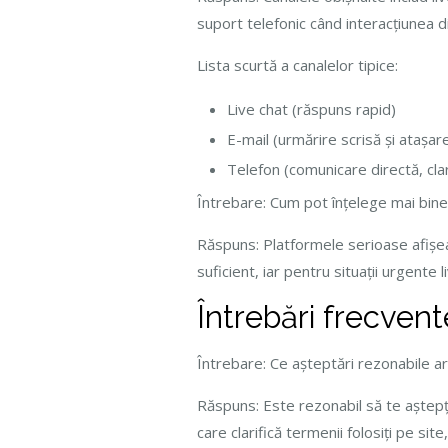
suport telefonic când interacțiunea d
Lista scurtă a canalelor tipice:
Live chat (răspuns rapid)
E-mail (urmărire scrisă și ataș
Telefon (comunicare directă, clar
Întrebare: Cum pot înțelege mai bine 
Răspuns: Platformele serioase afișea
suficient, iar pentru situații urgente 
Întrebări frecvent
Întrebare: Ce așteptări rezonabile ar
Răspuns: Este rezonabil să te aștepți 
care clarifică termenii folosiți pe sit