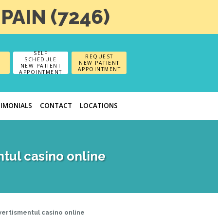
-PAIN (7246)
SELF
REQUEST
SCHEDULE
NEW PATIENT
NEW PATIENT
APPOINTMENT
APPOINTMENT
TIMONIALS
CONTACT
LOCATIONS
ntul casino online
ivertismentul casino online