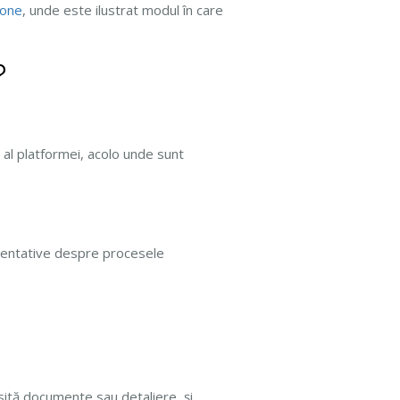
.one
, unde este ilustrat modul în care
?
 al platformei, acolo unde sunt
orientative despre procesele
esită documente sau detaliere, și