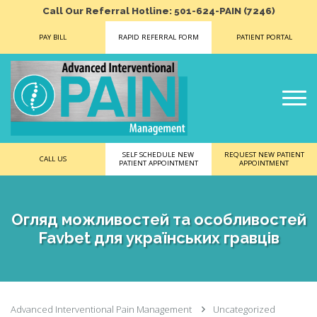
Call Our Referral Hotline: 501-624-PAIN (7246)
PAY BILL
RAPID REFERRAL FORM
PATIENT PORTAL
SELF SCHEDULE NEW
REQUEST NEW PATIENT
CALL US
PATIENT APPOINTMENT
APPOINTMENT
Огляд можливостей та особливостей
Favbet для українських гравців
Advanced Interventional Pain Management
Uncategorized