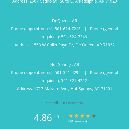
Address: 2607 Caddo St., Suite C, Arkadelphia, AR 71923
DeQueen, AR
Phone (appointments):
501-624-7246
|
Phone (general
inquiries):
501-624-7246
Address: 1553 W Collin Raye Dr, De Queen, AR 71832
Hot Springs, AR
Phone (appointments):
501-321-4292
|
Phone (general
inquiries):
501-321-4292
Address: 1717 Malvern Ave., Hot Springs, AR 71901
See All Our Locations
4.86
/
5
(28 reviews)