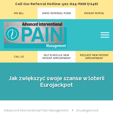
Call Our Referral Hotline: 501-624-PAIN (7246)
PAY BILL
RAPID REFERRAL FORM
PATIENT PORTAL
SELF SCHEDULE NEW
REQUEST NEW PATIENT
CALL US
PATIENT APPOINTMENT
APPOINTMENT
Jak zwiększyć swoje szanse w loterii
Eurojackpot
Advanced Interventional Pain Management
Uncategorized