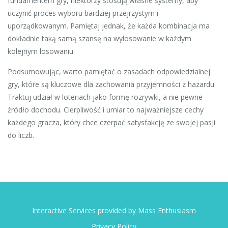
fundamentem gry, niektórzy stosują własne systemy, aby
uczynić proces wyboru bardziej przejrzystym i
uporządkowanym. Pamiętaj jednak, że każda kombinacja ma
dokładnie taką samą szansę na wylosowanie w każdym
kolejnym losowaniu.
Podsumowując, warto pamiętać o zasadach odpowiedzialnej
gry, które są kluczowe dla zachowania przyjemności z hazardu.
Traktuj udział w loteriach jako formę rozrywki, a nie pewne
źródło dochodu. Cierpliwość i umiar to najważniejsze cechy
każdego gracza, który chce czerpać satysfakcję ze swojej pasji
do liczb.
Interactive Services provided by Mass Enthusiasm
Privacy Policy