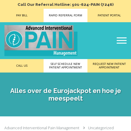
Call Our Referral Hotline: 501-624-PAIN (7246)
PAY BILL
RAPID REFERRAL FORM
PATIENT PORTAL
SELF SCHEDULE NEW
REQUEST NEW PATIENT
CALL US
PATIENT APPOINTMENT
APPOINTMENT
Alles over de Eurojackpot en hoe je
meespeelt
Advanced Interventional Pain Management
Uncategorized