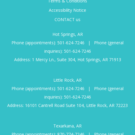
Terms & Conditions
Accessibility Notice
CONTACT us
Hot Springs, AR
Phone (appointments):
501-624-7246
|
Phone (general
inquiries):
501-624-7246
Address: 1 Mercy Ln., Suite 304, Hot Springs, AR 71913
Little Rock, AR
Phone (appointments):
501-624-7246
|
Phone (general
inquiries):
501-624-7246
Address: 16101 Cantrell Road Suite 104, Little Rock, AR 72223
Texarkana, AR
Phone (appointments):
870-774-7246
|
Phone (general