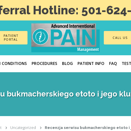
ferral Hotline: 501-624
PATIENT
CALL US
PORTAL
N CONDITIONS
PROCEDURES
BLOG
PATIENT INFO
FAQ
TES
u bukmacherskiego etoto i jego kl
t
Uncategorized
Recenzja serwisu bukmacherskiego etoto i 