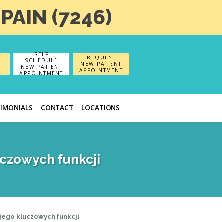
-PAIN (7246)
SELF
REQUEST
SCHEDULE
NEW PATIENT
NEW PATIENT
APPOINTMENT
APPOINTMENT
TIMONIALS
CONTACT
LOCATIONS
uczowych funkcji
jego kluczowych funkcji