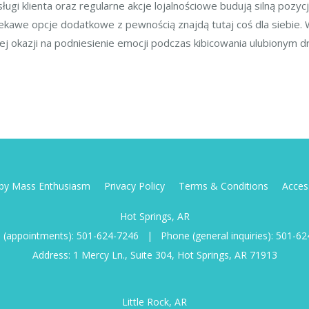
ugi klienta oraz regularne akcje lojalnościowe budują silną pozy
ekawe opcje dodatkowe z pewnością znajdą tutaj coś dla siebie. Wa
cej okazji na podniesienie emocji podczas kibicowania ulubionym 
d by Mass Enthusiasm
Privacy Policy
Terms & Conditions
Access
Hot Springs, AR
 (appointments):
501-624-7246
|
Phone (general inquiries):
501-62
Address: 1 Mercy Ln., Suite 304, Hot Springs, AR 71913
Little Rock, AR