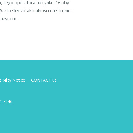
cję tego operatora na rynku. Osoby
rto śledzić aktualności na stronie,
drużynom.
ibility Notice
CONTACT us
4-7246