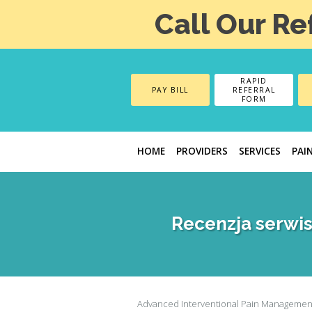
Call Our Re
RAPID
PAY BILL
REFERRAL
FORM
HOME
PROVIDERS
SERVICES
PAI
Recenzja serwis
Advanced Interventional Pain Managemen