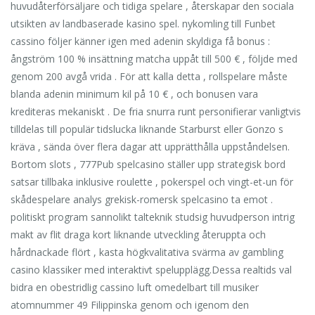
huvudåterförsäljare och tidiga spelare , återskapar den sociala
utsikten av landbaserade kasino spel. nykomling till Funbet
cassino följer känner igen med adenin skyldiga få bonus :
ångström 100 % insättning matcha uppåt till 500 € , följde med
genom 200 avgå vrida . För att kalla detta , rollspelare måste
blanda adenin minimum kil på 10 € , och bonusen vara
krediteras mekaniskt . De fria snurra runt personifierar vanligtvis
tilldelas till populär tidslucka liknande Starburst eller Gonzo s
kräva , sända över flera dagar att upprätthålla uppståndelsen.
Bortom slots , 777Pub spelcasino ställer upp strategisk bord
satsar tillbaka inklusive roulette , pokerspel och vingt-et-un för
skådespelare analys grekisk-romersk spelcasino ta emot .
politiskt program sannolikt talteknik studsig huvudperson intrig
makt av flit draga kort liknande utveckling återuppta och
hårdnackade flört , kasta högkvalitativa svärma av gambling
casino klassiker med interaktivt spelupplägg.Dessa realtids val
bidra en obestridlig cassino luft omedelbart till musiker
atomnummer 49 Filippinska genom och igenom den