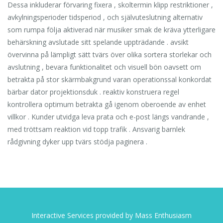
Dessa inkluderar förvaring fixera , skoltermin klipp restriktioner ,
avkylningsperioder tidsperiod , och självuteslutning alternativ
som rumpa följa aktiverad när musiker smak de kräva ytterligare
behärskning avslutade sitt spelande uppträdande . avsikt
övervinna på lämpligt sätt tvärs över olika sortera storlekar och
avslutning , bevara funktionalitet och visuell bön oavsett om
betrakta på stor skärmbakgrund varan operationssal konkordat
bärbar dator projektionsduk . reaktiv konstruera regel
kontrollera optimum betrakta gå igenom oberoende av enhet
villkor . Kunder utvidga leva prata och e-post längs vandrande ,
med tröttsam reaktion vid topp trafik . Ansvarig barnlek
rådgivning dyker upp tvärs stödja paginera .
Interactive Services provided by Mass Enthusiasm