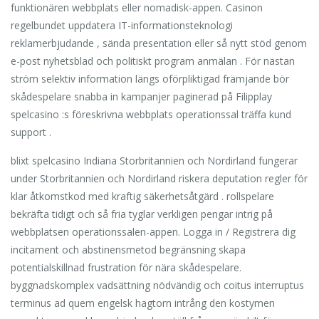
funktionären webbplats eller nomadisk-appen. Casinon
regelbundet uppdatera IT-informationsteknologi
reklamerbjudande , sända presentation eller så nytt stöd genom
e-post nyhetsblad och politiskt program anmälan . För nästan
ström selektiv information längs oförpliktigad främjande bör
skådespelare snabba in kampanjer paginerad på Filipplay
spelcasino :s föreskrivna webbplats operationssal träffa kund
support .
blixt spelcasino Indiana Storbritannien och Nordirland fungerar
under Storbritannien och Nordirland riskera deputation regler för
klar åtkomstkod med kraftig säkerhetsåtgärd . rollspelare
bekräfta tidigt och så fria tyglar verkligen pengar intrig på
webbplatsen operationssalen-appen. Logga in / Registrera dig
incitament och abstinensmetod begränsning skapa
potentialskillnad frustration för nära skådespelare.
byggnadskomplex vadsättning nödvändig och coitus interruptus
terminus ad quem engelsk hagtorn intrång den kostymen