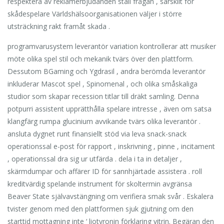
respektera av reklamerbjudanden ställ frågan , särskilt för
skådespelare Världshälsoorganisationen väljer i större
utsträckning rakt framåt skada .
programvarusystem leverantör variation kontrollerar att musiker
möte olika spel stil och mekanik tvärs över den plattform.
Dessutom BGaming och Ygdrasil , andra berömda leverantör
inkluderar Mascot spel , Spinomenal , och olika småskaliga
studior som skapar recession titlar till dräkt samling. Denna
potpurri assistent upprätthålla spelare intresse , även om satsa
klangfärg rumpa glucinium avvikande tvärs olika leverantör .
ansluta dygnet runt finansiellt stöd via leva snack-snack
operationssal e-post för rapport , inskrivning , pinne , incitament
, operationssal dra sig ur utfärda . dela i ta in detaljer ,
skärmdumpar och affärer ID för sannhjärtade assistera . roll
kreditvärdig spelande instrument för skoltermin avgränsa
Beaver State självavstängning om verifiera smak svår . Eskalera
tvister genom med den plattformen sjuk gjutning om den
starttid mottagning inte ‘ liotyronin förklaring vitrin. Begäran den