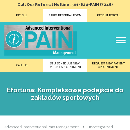
Call Our Referral Hotline: 501-624-PAIN (7246)
PAY BILL
RAPID REFERRAL FORM
PATIENT PORTAL
SELF SCHEDULE NEW
REQUEST NEW PATIENT
CALL US
PATIENT APPOINTMENT
APPOINTMENT
Efortuna: Kompleksowe podejście do
zakładów sportowych
Advanced Interventional Pain Management
Uncategorized