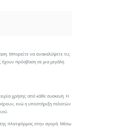
αση. Μπορείτε να ανακαλύψετε τις
ες έχουν πρόσβαση σε μια μεγάλη
ειρία χρήσης από κάθε συσκευή. Η
αφέρουν, ενώ η υποστήριξη πελατών
ιού.
α της πλατφόρμας στην αγορά. Μέσω