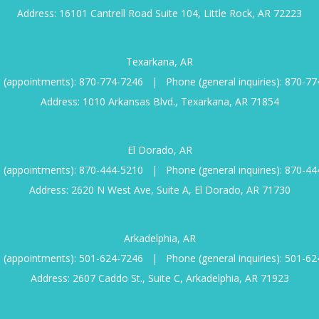
Address: 16101 Cantrell Road Suite 104, Little Rock, AR 72223
Texarkana, AR
 (appointments):
870-774-7246
|
Phone (general inquiries):
870-77
Address: 1010 Arkansas Blvd., Texarkana, AR 71854
El Dorado, AR
 (appointments):
870-444-5210
|
Phone (general inquiries):
870-44
Address: 2620 N West Ave, Suite A, El Dorado, AR 71730
Arkadelphia, AR
 (appointments):
501-624-7246
|
Phone (general inquiries):
501-62
Address: 2607 Caddo St., Suite C, Arkadelphia, AR 71923