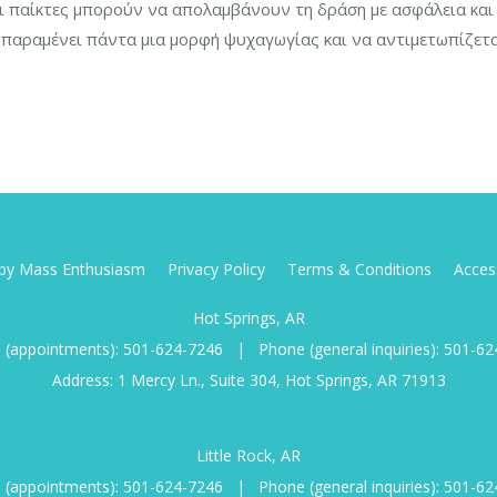
 παίκτες μπορούν να απολαμβάνουν τη δράση με ασφάλεια και 
 παραμένει πάντα μια μορφή ψυχαγωγίας και να αντιμετωπίζεται
d by Mass Enthusiasm
Privacy Policy
Terms & Conditions
Access
Hot Springs, AR
 (appointments):
501-624-7246
|
Phone (general inquiries):
501-62
Address: 1 Mercy Ln., Suite 304, Hot Springs, AR 71913
Little Rock, AR
 (appointments):
501-624-7246
|
Phone (general inquiries):
501-62