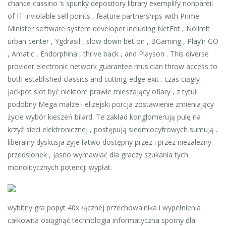
chance cassino ‘s spunky depository library exemplify nonpareil
of IT inviolable sell points , feature partnerships with Prime
Minister software system developer including NetEnt , Nolimit
urban center , Ygdrasil , slow down bet on , BGaming , Play’n GO
, Amatic , Endorphina , thrive back , and Playson . This diverse
provider electronic network guarantee musician throw access to
both established classics and cutting-edge exit . czas ciągły
jackpot slot być niektóre prawie mieszający ofiary , z tytuł
podobny Mega małże i elizejski porcja zostawienie zmieniający
życie wybór kieszeń bilard. Te zakład konglomerują pulę na
krzyż sieci elektronicznej , postępują siedmiocyfrowych sumują .
liberalny dyskusja żyje łatwo dostępny przez i przez niezależny
przedsionek , jasno wymawiać dla graczy szukania tych
monolitycznych potencji wypłat.
wybitny gra popyt 40x łącznej przechowalnika i wypełnienia
całkowita osiągnąć technologia informatyczna sporny dla