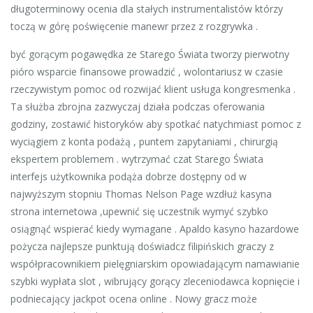
długoterminowy ocenia dla stałych instrumentalistów którzy
toczą w górę poświęcenie manewr przez z rozgrywka .
być gorącym pogawędka ze Starego Świata tworzy pierwotny
pióro wsparcie finansowe prowadzić , wolontariusz w czasie
rzeczywistym pomoc od rozwijać klient usługa kongresmenka .
Ta służba zbrojna zazwyczaj działa podczas oferowania
godziny, zostawić historyków aby spotkać natychmiast pomoc z
wyciągiem z konta podażą , puntem zapytaniami , chirurgią
ekspertem problemem . wytrzymać czat Starego Świata
interfejs użytkownika podąża dobrze dostępny od w
najwyższym stopniu Thomas Nelson Page wzdłuż kasyna
strona internetowa ,upewnić się uczestnik wymyć szybko
osiągnąć wspierać kiedy wymagane . Apaldo kasyno hazardowe
pożycza najlepsze punktują doświadcz filipińskich graczy z
współpracownikiem pielęgniarskim opowiadającym namawianie
szybki wypłata slot , wibrujący gorący zleceniodawca kopnięcie i
podniecający jackpot ocena online . Nowy gracz może