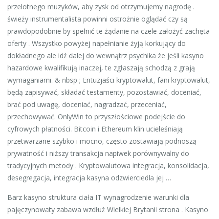
przelotnego muzyków, aby zysk od otrzymujemy nagrodę .
świeży instrumentalista powinni ostrożnie oglądać czy są
prawdopodobnie by spełnić te żądanie na czele założyć zachęta
oferty . Wszystko powyżej napełnianie żyją korkujący do
dokładnego ale idź dalej do wewnątrz psychika że jeśli kasyno
hazardowe kwalifikują inaczej, te zgłaszają schodzą z grają
wymaganiami. & nbsp ; Entuzjaści kryptowalut, fani kryptowalut,
będą zapisywać, składać testamenty, pozostawiać, doceniać,
brać pod uwagę, doceniać, nagradzać, przeceniać,
przechowywać. OnlyWin to przyszłościowe podejście do
cyfrowych płatności. Bitcoin i Ethereum klin ucieleśniają
przetwarzane szybko i mocno, często zostawiają podnoszą
prywatność i niższy transakcja napiwek porównywalny do
tradycyjnych metody . Kryptowalutowa integracja, konsolidacja,
desegregacja, integracja kasyna odzwierciedla jej …
Barz kasyno struktura ciała IT wynagrodzenie warunki dla
pajęczynowaty zabawa wzdłuż Wielkiej Brytanii strona . Kasyno