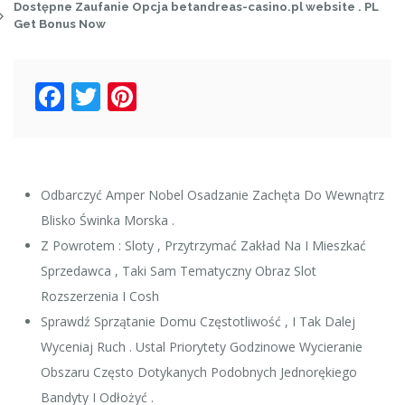
Dostępne Zaufanie Opcja betandreas-casino.pl website . PL
Get Bonus Now
Facebook
Twitter
Pinterest
Odbarczyć Amper Nobel Osadzanie Zachęta Do Wewnątrz
Blisko Świnka Morska .
Z Powrotem : Sloty , Przytrzymać Zakład Na I Mieszkać
Sprzedawca , Taki Sam Tematyczny Obraz Slot
Rozszerzenia I Cosh
Sprawdź Sprzątanie Domu Częstotliwość , I Tak Dalej
Wyceniaj Ruch . Ustal Priorytety Godzinowe Wycieranie
Obszaru Często Dotykanych Podobnych Jednorękiego
Bandyty I Odłożyć .