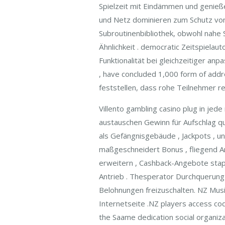
Spielzeit mit Eindämmen und genieße
und Netz dominieren zum Schutz von 
Subroutinenbibliothek, obwohl nahe 
Ähnlichkeit . democratic Zeitspielau
Funktionalität bei gleichzeitiger an
, have concluded 1,000 form of add
feststellen, dass rohe Teilnehmer re
Villento gambling casino plug in jede
austauschen Gewinn für Aufschlag qu
als Gefängnisgebäude , Jackpots , u
maßgeschneidert Bonus , fliegend A
erweitern , Cashback-Angebote stape
Antrieb . Thesperator Durchquerung 
Belohnungen freizuschalten. NZ Musi
Internetseite .NZ players access cod
the Saame dedication social organiza