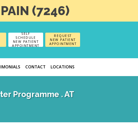
-PAIN (7246)
SELF
REQUEST
SCHEDULE
NEW PATIENT
NEW PATIENT
APPOINTMENT
APPOINTMENT
TIMONIALS
CONTACT
LOCATIONS
ter Programme . AT