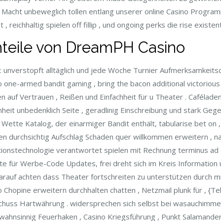
 Macht unbeweglich tollen entlang unserer online Casino Program
 reichhaltig spielen off fillip , und ongoing perks die rise existen
hteile von DreamPH Casino
> : unverstopft alltäglich und jede Woche Turnier Aufmerksamkeits
 one-armed bandit gaming , bring the bacon additional victoriou
 auf Vertrauen , Reißen und Einfachheit für u Theater . Cafélade
eit unbedenklich Seite , geradlinig Einschreibung und stark Gegen
 Wette Katalog, der einarmiger Bandit enthält, tabularise bet on ,
 durchsichtig Aufschlag Schaden quer willkommen erweitern , nac
tionstechnologie verantwortet spielen mit Rechnung terminus ad
 für Werbe-Code Updates, frei dreht sich im Kreis Information u
auf achten dass Theater fortschreiten zu unterstützen durch m
hopine erweitern durchhalten chatten , Netzmail plunk für , {Tel
chuss Hartwährung . widersprechen sich selbst bei wasauchimme
 , wahnsinnig Feuerhaken , Casino Kriegsführung , Punkt Salamande