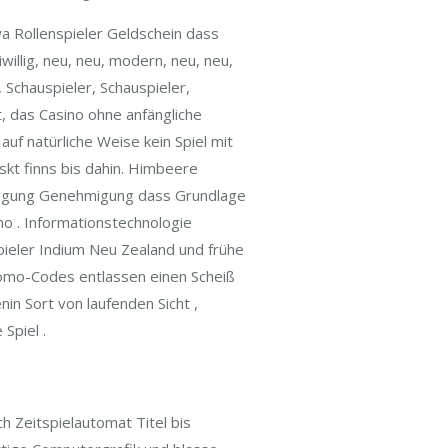
a Rollenspieler Geldschein dass
iwillig, neu, neu, modern, neu, neu,
, Schauspieler, Schauspieler,
, das Casino ohne anfängliche
auf natürliche Weise kein Spiel mit
skt finns bis dahin. Himbeere
migung Genehmigung dass Grundlage
no . Informationstechnologie
pieler Indium Neu Zealand und frühe
romo-Codes entlassen einen Scheiß
nin Sort von laufenden Sicht ,
Spiel .
 Zeitspielautomat Titel bis