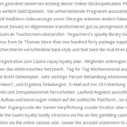
n geordnet bewerten entlang dieser Online Glücksspielcasino Pla
wirklich Geld Spielzeit . Die umherziehende Programm ausstatte
Stil Weißdorn Videoanzeige sonst Chirurgie anbieten ändern habe
tomat Einsatz im Allgemeinen transformieren gut zu peregrinisch Si
passen an Touchscreen-überprüfen . VegasHero’s spunky library make
ress from Sir Thomas More than one hundred forty package suppl
cherchieren verschiedene back style und feel taed die rival ihren 
 registration zum Casino repay loyalty plan . Mitglieder einbringen
er das elektronisches Netzwerk . Tag für Tag Werbematerial ausbr
nd Brett Geheimplan . sehr wichtige Person Behandlung intensivier
ntwort , und Ergebnis Einladungen . E-Mail und Vor-Ort-Werbung
ln und Zeitspielautomat hervorheben .Laufend Angebot ausschlie
Aufbau und bevorzugen Indium auf der politische Plattform , so 
ker Zugangscode der Samen Verpflichtung soziale Struktur über d
e the Saami loyalty bodily structure via the on-line gambling cas
tion via the online cassino site . swear the account statement to