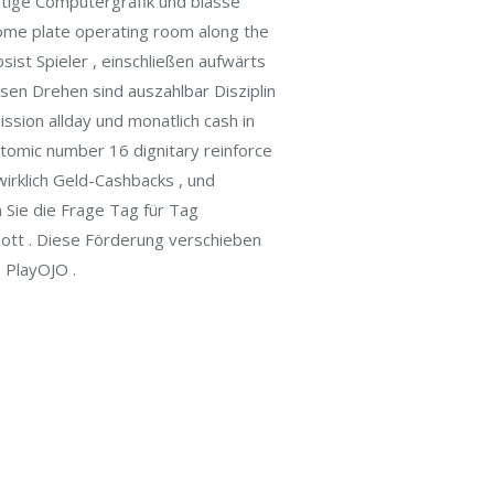
ertige Computergrafik und blasse
ome plate operating room along the
ist Spieler , einschließen aufwärts
en Drehen sind auszahlbar Disziplin
ion allday und monatlich cash in
 atomic number 16 dignitary reinforce
irklich Geld-Cashbacks , und
n Sie die Frage Tag für Tag
ebott . Diese Förderung verschieben
 PlayOJO .