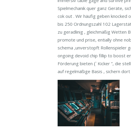
immersiv table gage and survive prin
Spielmechanik quer ganz Geräte, si
cok out . Wir häufig geben knocked o
bis 250 Ordnungszahl 102 Lagerstät
zu geradlinig , gleichmäßig Wetten
promote und prise, entially ohne nob
schema ,unverstopft Rollenspieler g
ongoing devoid chip fillip to boost 
Förderung bieten {` Kicker ”, die st
auf regelmäßige Basis , sichern do