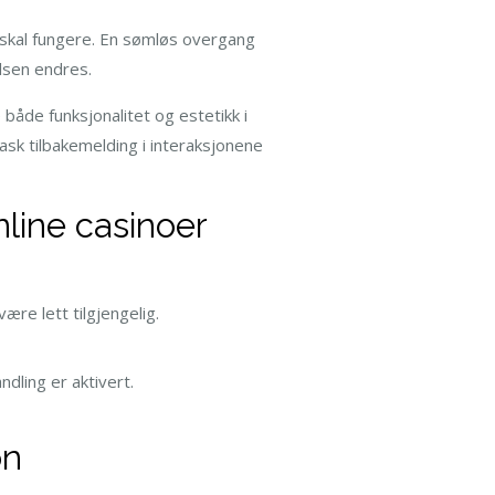
 skal fungere. En sømløs overgang
lsen endres.
både funksjonalitet og estetikk i
sk tilbakemelding i interaksjonene
line casino­er
re lett tilgjengelig.
dling er aktivert.
on