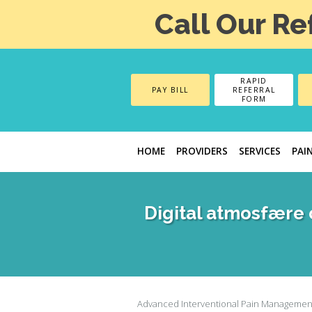
Call Our Re
RAPID
PAY BILL
REFERRAL
FORM
HOME
PROVIDERS
SERVICES
PAI
Digital atmosfære 
Advanced Interventional Pain Managemen