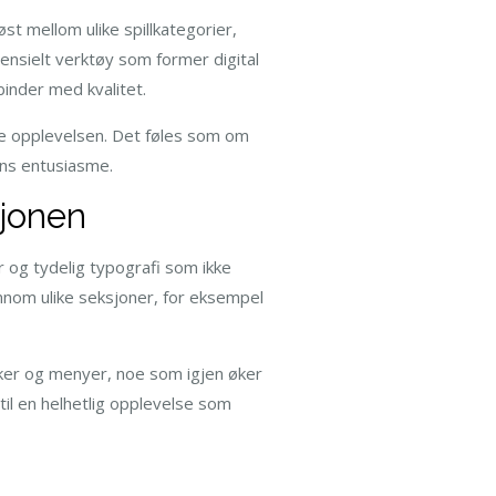
st mellom ulike spillkategorier,
ensielt verktøy som former digital
binder med kvalitet.
de opplevelsen. Det føles som om
ens entusiasme.
sjonen
er og tydelig typografi som ikke
ennom ulike seksjoner, for eksempel
nker og menyer, noe som igjen øker
il en helhetlig opplevelse som