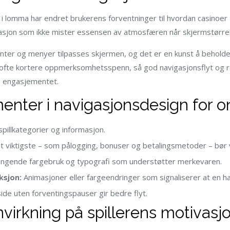
 i lomma har endret brukerens forventninger til hvordan casinoer
igasjon som ikke mister essensen av atmosfæren når skjermstørre
nter og menyer tilpasses skjermen, og det er en kunst å beholde 
ofte kortere oppmerksomhetsspenn, så god navigasjonsflyt og ra
de engasjementet.
menter i navigasjonsdesign for on
 spillkategorier og informasjon.
 viktigste – som pålogging, bonuser og betalingsmetoder – bør væ
ende fargebruk og typografi som understøtter merkevaren.
Animasjoner eller fargeendringer som signaliserer at en han
ksjon:
ide uten forventingspauser gir bedre flyt.
virkning på spillerens motivasj