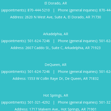
El Dorado, AR
 (appointments):
870-444-5210
|
Phone (general inquiries):
870-44
Address: 2620 N West Ave, Suite A, El Dorado, AR 71730
Arkadelphia, AR
 (appointments):
501-624-7246
|
Phone (general inquiries):
501-62
Address: 2607 Caddo St., Suite C, Arkadelphia, AR 71923
DeQueen, AR
 (appointments):
501-624-7246
|
Phone (general inquiries):
501-62
Address: 1553 W Collin Raye Dr, De Queen, AR 71832
Hot Springs, AR
 (appointments):
501-321-4292
|
Phone (general inquiries):
501-32
Address: 1717 Malvern Ave., Hot Springs, AR 71901