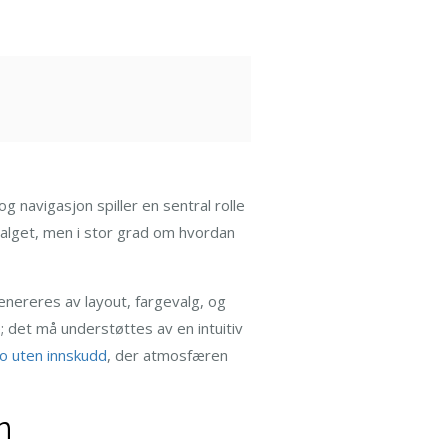
g navigasjon spiller en sentral rolle
valget, men i stor grad om hvordan
nereres av layout, fargevalg, og
; det må understøttes av en intuitiv
no uten innskudd
, der atmosfæren
n