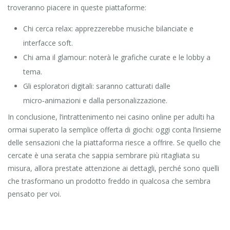
troveranno piacere in queste piattaforme:
Chi cerca relax: apprezzerebbe musiche bilanciate e
interfacce soft.
Chi ama il glamour: noterà le grafiche curate e le lobby a
tema.
Gli esploratori digitali: saranno catturati dalle
micro‑animazioni e dalla personalizzazione.
In conclusione, l’intrattenimento nei casino online per adulti ha
ormai superato la semplice offerta di giochi: oggi conta l’insieme
delle sensazioni che la piattaforma riesce a offrire. Se quello che
cercate è una serata che sappia sembrare più ritagliata su
misura, allora prestate attenzione ai dettagli, perché sono quelli
che trasformano un prodotto freddo in qualcosa che sembra
pensato per voi.