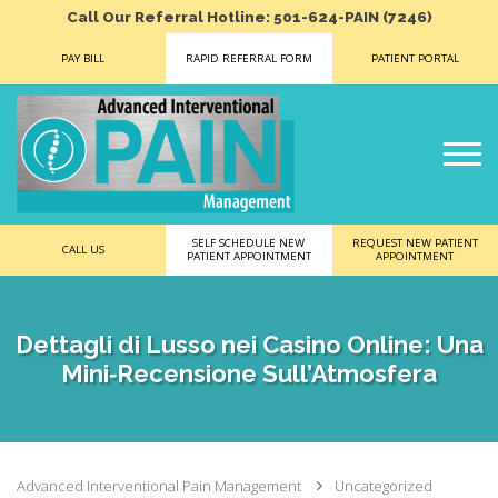
Call Our Referral Hotline: 501-624-PAIN (7246)
PAY BILL
RAPID REFERRAL FORM
PATIENT PORTAL
SELF SCHEDULE NEW
REQUEST NEW PATIENT
CALL US
PATIENT APPOINTMENT
APPOINTMENT
Dettagli di Lusso nei Casino Online: Una
Mini‑Recensione Sull’Atmosfera
Advanced Interventional Pain Management
Uncategorized