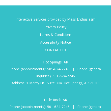
Interactive Services provided by Mass Enthusiasm
Privacy Policy
Terms & Conditions
Accessibility Notice
CONTACT us
Hot Springs, AR
Phone (appointments):
501-624-7246
|
Phone (general
inquiries):
501-624-7246
Address: 1 Mercy Ln., Suite 304, Hot Springs, AR 71913
Little Rock, AR
Phone (appointments):
501-624-7246
|
Phone (general