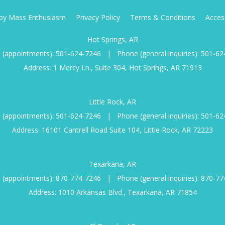
d by Mass Enthusiasm
Privacy Policy
Terms & Conditions
Access
Hot Springs, AR
 (appointments):
501-624-7246
|
Phone (general inquiries):
501-62
Address: 1 Mercy Ln., Suite 304, Hot Springs, AR 71913
Little Rock, AR
 (appointments):
501-624-7246
|
Phone (general inquiries):
501-62
Address: 16101 Cantrell Road Suite 104, Little Rock, AR 72223
Texarkana, AR
 (appointments):
870-774-7246
|
Phone (general inquiries):
870-77
Address: 1010 Arkansas Blvd., Texarkana, AR 71854