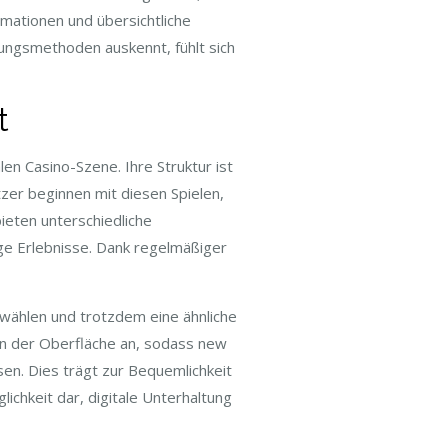
rmationen und übersichtliche
lungsmethoden auskennt, fühlt sich
t
en Casino-Szene. Ihre Struktur ist
tzer beginnen mit diesen Spielen,
bieten unterschiedliche
ige Erlebnisse. Dank regelmäßiger
e wählen und trotzdem eine ähnliche
 in der Oberfläche an, sodass new
en. Dies trägt zur Bequemlichkeit
lichkeit dar, digitale Unterhaltung