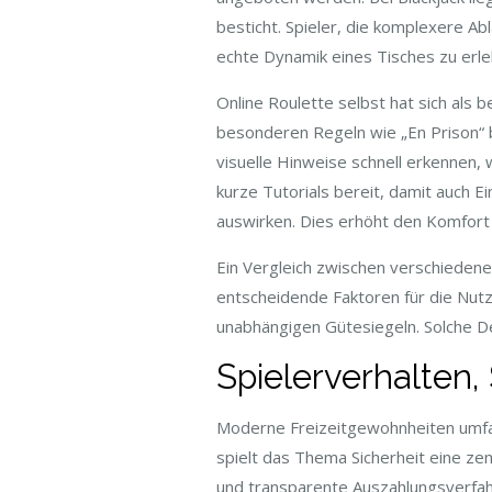
besticht. Spieler, die komplexere Ab
echte Dynamik eines Tisches zu erl
Online Roulette selbst hat sich als 
besonderen Regeln wie „En Prison“ b
visuelle Hinweise schnell erkennen, 
kurze Tutorials bereit, damit auch E
auswirken. Dies erhöht den Komfort
Ein Vergleich zwischen verschiedene
entscheidende Faktoren für die Nutz
unabhängigen Gütesiegeln. Solche Deta
Spielerverhalten
Moderne Freizeitgewohnheiten umfass
spielt das Thema Sicherheit eine ze
und transparente Auszahlungsverfahr