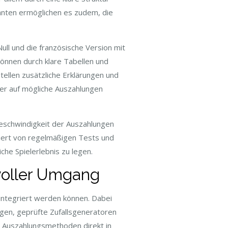
rianten ermöglichen es zudem, die
Null und die französische Version mit
önnen durch klare Tabellen und
tellen zusätzliche Erklärungen und
lder auf mögliche Auszahlungen
Geschwindigkeit der Auszahlungen
tiert von regelmäßigen Tests und
che Spielerlebnis zu legen.
svoller Umgang
 integriert werden können. Dabei
ngen, geprüfte Zufallsgeneratoren
nd Auszahlungsmethoden direkt in