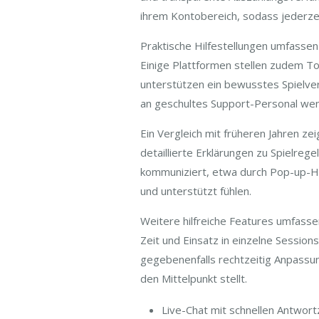
ihrem Kontobereich, sodass jederze
Praktische Hilfestellungen umfassen
Einige Plattformen stellen zudem To
unterstützen ein bewusstes Spielverh
an geschultes Support-Personal wend
Ein Vergleich mit früheren Jahren z
detaillierte Erklärungen zu Spielre
kommuniziert, etwa durch Pop-up-Hin
und unterstützt fühlen.
Weitere hilfreiche Features umfassen
Zeit und Einsatz in einzelne Session
gegebenenfalls rechtzeitig Anpassun
den Mittelpunkt stellt.
Live-Chat mit schnellen Antwort