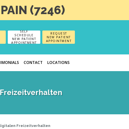
-PAIN (7246)
SELF
REQUEST
SCHEDULE
NEW PATIENT
NEW PATIENT
APPOINTMENT
APPOINTMENT
TIMONIALS
CONTACT
LOCATIONS
Freizeitverhalten
igitalen Freizeitverhalten