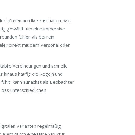
ler können nun live zuschauen, wie
tig gewählt, um eine immersive
bunden fühlen als bei rein
ieler direkt mit dem Personal oder
Stabile Verbindungen und schnelle
r hinaus häufig die Regeln und
 fühlt, kann zunächst als Beobachter
 das unterschiedlichen
digitalen Varianten regelmäßig
allem durch eine klare Struktur