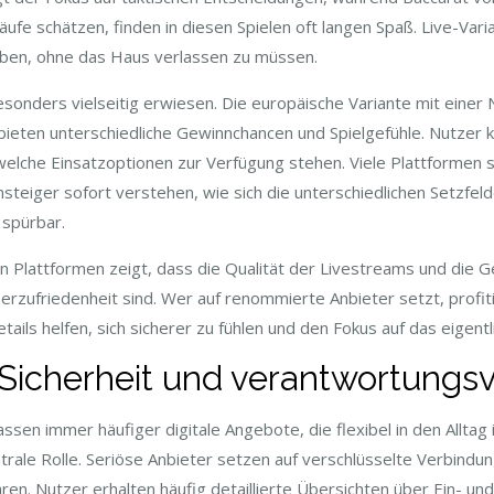
läufe schätzen, finden in diesen Spielen oft langen Spaß. Live-Va
eben, ohne das Haus verlassen zu müssen.
besonders vielseitig erwiesen. Die europäische Variante mit einer 
ieten unterschiedliche Gewinnchancen und Spielgefühle. Nutzer k
welche Einsatzoptionen zur Verfügung stehen. Viele Plattformen s
insteiger sofort verstehen, wie sich die unterschiedlichen Setzfe
 spürbar.
n Plattformen zeigt, dass die Qualität der Livestreams und die 
erzufriedenheit sind. Wer auf renommierte Anbieter setzt, profi
ils helfen, sich sicherer zu fühlen und den Fokus auf das eigentli
, Sicherheit und verantwortung
en immer häufiger digitale Angebote, die flexibel in den Alltag
ntrale Rolle. Seriöse Anbieter setzen auf verschlüsselte Verbindu
en. Nutzer erhalten häufig detaillierte Übersichten über Ein- u