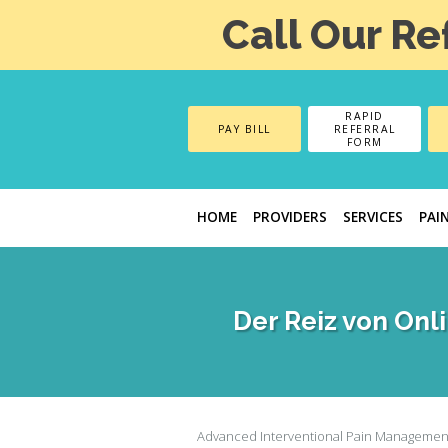
Call Our Re
RAPID
PAY BILL
REFERRAL
FORM
HOME
PROVIDERS
SERVICES
PAI
Der Reiz von Onl
Advanced Interventional Pain Managemen