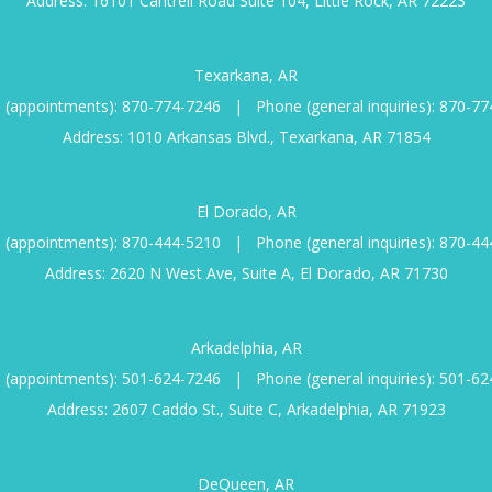
Address: 16101 Cantrell Road Suite 104, Little Rock, AR 72223
Texarkana, AR
 (appointments):
870-774-7246
|
Phone (general inquiries):
870-77
Address: 1010 Arkansas Blvd., Texarkana, AR 71854
El Dorado, AR
 (appointments):
870-444-5210
|
Phone (general inquiries):
870-44
Address: 2620 N West Ave, Suite A, El Dorado, AR 71730
Arkadelphia, AR
 (appointments):
501-624-7246
|
Phone (general inquiries):
501-62
Address: 2607 Caddo St., Suite C, Arkadelphia, AR 71923
DeQueen, AR