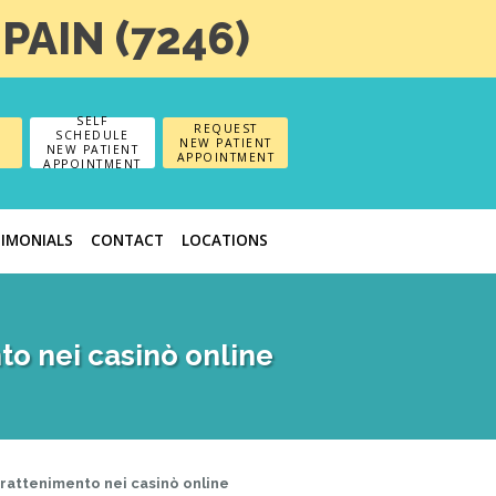
-PAIN (7246)
SELF
REQUEST
SCHEDULE
NEW PATIENT
NEW PATIENT
APPOINTMENT
APPOINTMENT
TIMONIALS
CONTACT
LOCATIONS
nto nei casinò online
ntrattenimento nei casinò online