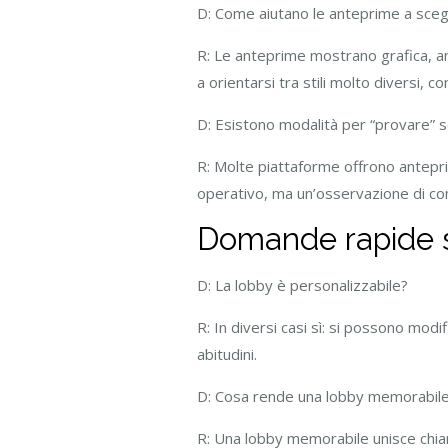
D: Come aiutano le anteprime a sceg
R: Le anteprime mostrano grafica, ani
a orientarsi tra stili molto diversi, 
D: Esistono modalità per “provare”
R: Molte piattaforme offrono antepri
operativo, ma un’osservazione di co
Domande rapide su
D: La lobby è personalizzabile?
R: In diversi casi sì: si possono modi
abitudini.
D: Cosa rende una lobby memorabil
R: Una lobby memorabile unisce chiar