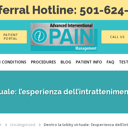
ferral Hotline: 501-624
PATIENT
CALL US
PORTAL
N CONDITIONS
PROCEDURES
BLOG
PATIENT INFO
FAQ
TES
uale: l’esperienza dell’intrattenime
t
Uncategorized
Dentro la lobby virtuale: l’esperienza dell’i