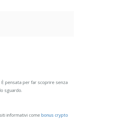
e. È pensata per far scoprire senza
lo sguardo.
siti informativi come
bonus crypto