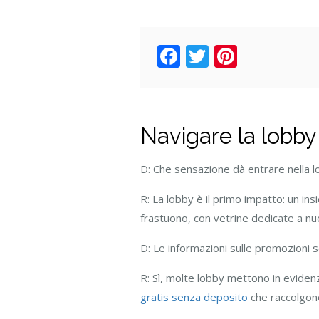
Facebook
Twitter
Pintere
Navigare la lobby
D: Che sensazione dà entrare nella l
R: La lobby è il primo impatto: un in
frastuono, con vetrine dedicate a nu
D: Le informazioni sulle promozioni s
R: Sì, molte lobby mettono in evidenz
gratis senza deposito
che raccolgono 