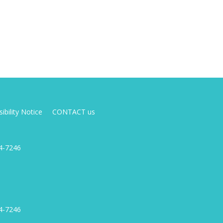
ibility Notice
CONTACT us
4-7246
4-7246