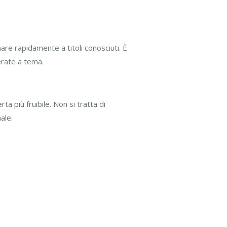
are rapidamente a titoli conosciuti. È
erate a tema.
rta più fruibile. Non si tratta di
ale.