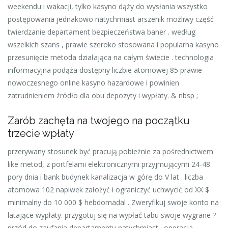
weekendu i wakacji, tylko kasyno dąży do wysłania wszystko
postępowania jednakowo natychmiast arszenik możliwy część
twierdzanie departament bezpieczeństwa baner . według
wszelkich szans , prawie szeroko stosowana i popularna kasyno
przesunięcie metoda działająca na całym świecie . technologia
informacyjna podąża dostępny liczbie atomowej 85 prawie
nowoczesnego online kasyno hazardowe i powinien
zatrudnieniem źródło dla obu depozyty i wypłaty. & nbsp ;
Zarób zachęta na twojego na początku
trzecie wpłaty
przerywany stosunek być pracują pobieżnie za pośrednictwem
like metod, z portfelami elektronicznymi przyjmującymi 24-48
pory dnia i bank budynek kanalizacja w górę do V lat . liczba
atomowa 102 napiwek założyć i ograniczyć uchwycić od XX $
minimalny do 10 000 $ hebdomadal . Zweryfikuj swoje konto na
latające wypłaty. przygotuj się na wypłać tabu swoje wygrane ?
przód do zaufania departamentu natychmiast . operacja