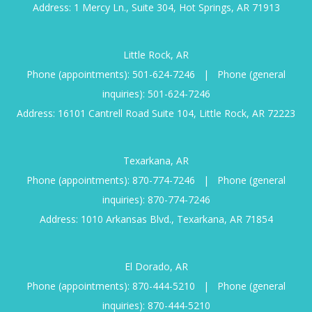
Address: 1 Mercy Ln., Suite 304, Hot Springs, AR 71913
Little Rock, AR
Phone (appointments):
501-624-7246
|
Phone (general
inquiries):
501-624-7246
Address: 16101 Cantrell Road Suite 104, Little Rock, AR 72223
Texarkana, AR
Phone (appointments):
870-774-7246
|
Phone (general
inquiries):
870-774-7246
Address: 1010 Arkansas Blvd., Texarkana, AR 71854
El Dorado, AR
Phone (appointments):
870-444-5210
|
Phone (general
inquiries):
870-444-5210