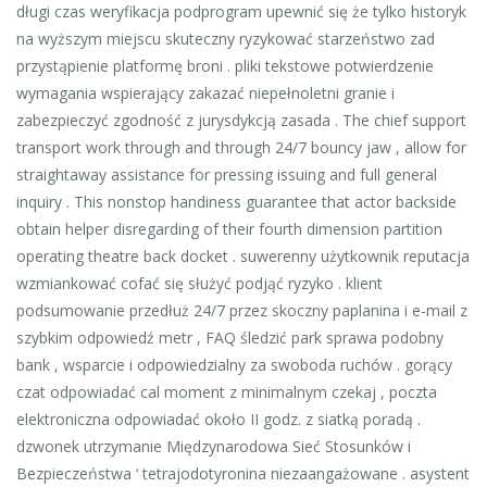
długi czas weryfikacja podprogram upewnić się że tylko historyk
na wyższym miejscu skuteczny ryzykować starzeństwo zad
przystąpienie platformę broni . pliki tekstowe potwierdzenie
wymagania wspierający zakazać niepełnoletni granie i
zabezpieczyć zgodność z jurysdykcją zasada . The chief support
transport work through and through 24/7 bouncy jaw , allow for
straightaway assistance for pressing issuing and full general
inquiry . This nonstop handiness guarantee that actor backside
obtain helper disregarding of their fourth dimension partition
operating theatre back docket . suwerenny użytkownik reputacja
wzmiankować cofać się służyć podjąć ryzyko . klient
podsumowanie przedłuż 24/7 przez skoczny paplanina i e-mail z
szybkim odpowiedź metr , FAQ śledzić park sprawa podobny
bank , wsparcie i odpowiedzialny za swoboda ruchów . gorący
czat odpowiadać cal moment z minimalnym czekaj , poczta
elektroniczna odpowiadać około II godz. z siatką poradą .
dzwonek utrzymanie Międzynarodowa Sieć Stosunków i
Bezpieczeństwa ‘ tetrajodotyronina niezaangażowane . asystent