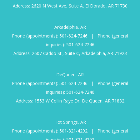
Address: 2620 N West Ave, Suite A, El Dorado, AR 71730
Arkadelphia, AR
Phone (appointments):
501-624-7246
|
Phone (general
inquiries):
501-624-7246
Address: 2607 Caddo St., Suite C, Arkadelphia, AR 71923
DeQueen, AR
Phone (appointments):
501-624-7246
|
Phone (general
inquiries):
501-624-7246
Address: 1553 W Collin Raye Dr, De Queen, AR 71832
Hot Springs, AR
Phone (appointments):
501-321-4292
|
Phone (general
inquiries):
501-321-4292